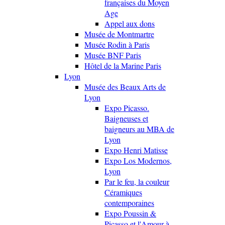
françaises du Moyen
Age
Appel aux dons
Musée de Montmartre
Musée Rodin à Paris
Musée BNF Paris
Hôtel de la Marine Paris
Lyon
Musée des Beaux Arts de
Lyon
Expo Picasso.
Baigneuses et
baigneurs au MBA de
Lyon
Expo Henri Matisse
Expo Los Modernos,
Lyon
Par le feu, la couleur
Céramiques
contemporaines
Expo Poussin &
Picasso et l'Amour à