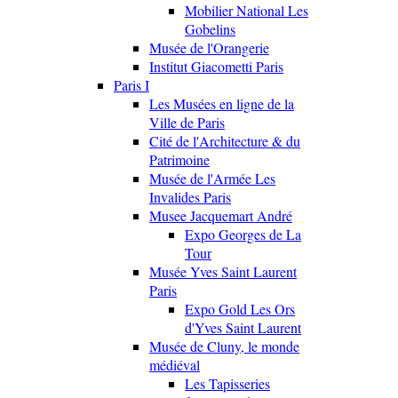
Mobilier National Les
Gobelins
Musée de l'Orangerie
Institut Giacometti Paris
Paris I
Les Musées en ligne de la
Ville de Paris
Cité de l'Architecture & du
Patrimoine
Musée de l'Armée Les
Invalides Paris
Musee Jacquemart André
Expo Georges de La
Tour
Musée Yves Saint Laurent
Paris
Expo Gold Les Ors
d'Yves Saint Laurent
Musée de Cluny, le monde
médiéval
Les Tapisseries