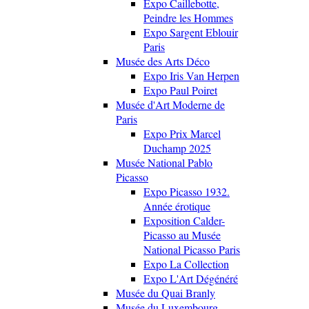
Expo Caillebotte,
Peindre les Hommes
Expo Sargent Eblouir
Paris
Musée des Arts Déco
Expo Iris Van Herpen
Expo Paul Poiret
Musée d'Art Moderne de
Paris
Expo Prix Marcel
Duchamp 2025
Musée National Pablo
Picasso
Expo Picasso 1932.
Année érotique
Exposition Calder-
Picasso au Musée
National Picasso Paris
Expo La Collection
Expo L'Art Dégénéré
Musée du Quai Branly
Musée du Luxembourg