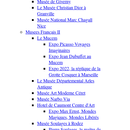
Musée de Giverny
Le Musée Christian Dior à
Granville
Musée National Marc Chagall
Nice
Musees Français II
Le Mucem
Expo Picasso Voyages
Imaginaires
Expo Jean Dubuffet au
Mucem
Expo 2022, la réplique de la
Grotte Cosquer à Marseille
Le Musée Départemental Arles
Antique
Musée Art Moderne Céret
Musée Narbo Via
Hotel de Caumont Centre d'Art
Expo Max Ernst, Mondes
Magiques, Mondes Libérés
Musée Soulages à Rodez
Pierre Soulages, le maître de