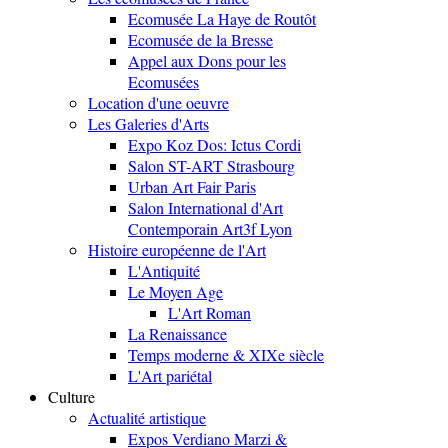
Ecomusée La Haye de Routôt
Ecomusée de la Bresse
Appel aux Dons pour les
Ecomusées
Location d'une oeuvre
Les Galeries d'Arts
Expo Koz Dos: Ictus Cordi
Salon ST-ART Strasbourg
Urban Art Fair Paris
Salon International d'Art
Contemporain Art3f Lyon
Histoire européenne de l'Art
L'Antiquité
Le Moyen Age
L'Art Roman
La Renaissance
Temps moderne & XIXe siècle
L'Art pariétal
Culture
Actualité artistique
Expos Verdiano Marzi &