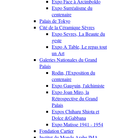
Expo Face à Arcimboldo
Expo Surréalisme du
centenaire
Palais de Tokyo
Cité de la Céramique Sèvres
Expo Sevres, La Beaute du
geste
Expo A Table, Le repas tout
un Art
Galeries Nationales du Grand
Palais
Rodin, l'Exposition du
centenaire
Expo Gauguin, l'alchimiste
Expo Joan Miro, la
Rétrospective du Grand
Palais
Expos Chiharu Shiota et
Dolce &Gabbana
Expo Matisse 1941 - 1954
Fondation Cartier
Institut du Monde Arabe IMA