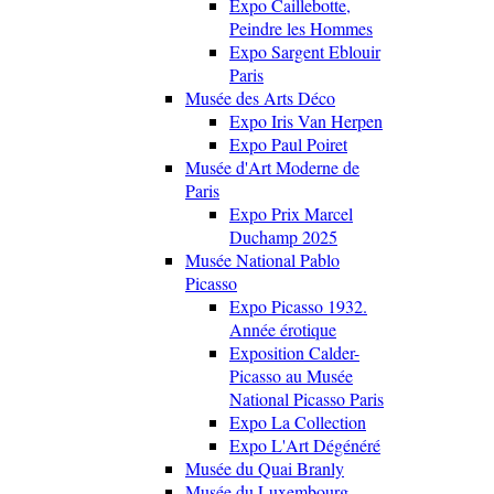
Expo Caillebotte,
Peindre les Hommes
Expo Sargent Eblouir
Paris
Musée des Arts Déco
Expo Iris Van Herpen
Expo Paul Poiret
Musée d'Art Moderne de
Paris
Expo Prix Marcel
Duchamp 2025
Musée National Pablo
Picasso
Expo Picasso 1932.
Année érotique
Exposition Calder-
Picasso au Musée
National Picasso Paris
Expo La Collection
Expo L'Art Dégénéré
Musée du Quai Branly
Musée du Luxembourg