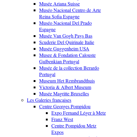
Musée Ariana Suisse
Muséo Nacional Centro de Arte
Reina Sofia Espagne
Muséo Nacional Del Prado
Espagne
Musée Van Gogh Pays Bas
Scuderie Del Quirinale Italie
Musée Guggenheim USA
Musee & Fondation Calouste
Gulbenkian Portugal
Musée de la collection Berardo
Portugal
Museum Het Rembrandthuis
Victoria & Albert Museum
Musée Magritte Bruxelles
Les Galeries françaises
Centre Georges Pompidou
Expo Fernand Léger à Metz
Franz West
Centre Pompidou Metz
Expos