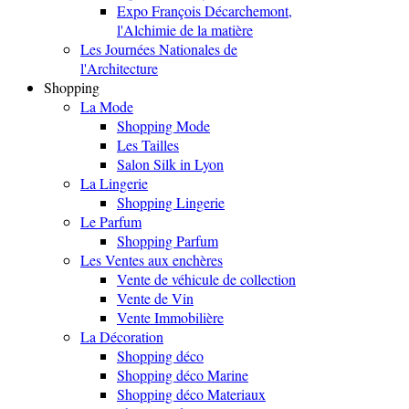
Expo François Décarchemont,
l'Alchimie de la matière
Les Journées Nationales de
l'Architecture
Shopping
La Mode
Shopping Mode
Les Tailles
Salon Silk in Lyon
La Lingerie
Shopping Lingerie
Le Parfum
Shopping Parfum
Les Ventes aux enchères
Vente de véhicule de collection
Vente de Vin
Vente Immobilière
La Décoration
Shopping déco
Shopping déco Marine
Shopping déco Materiaux