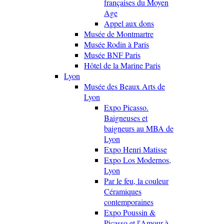
françaises du Moyen
Age
Appel aux dons
Musée de Montmartre
Musée Rodin à Paris
Musée BNF Paris
Hôtel de la Marine Paris
Lyon
Musée des Beaux Arts de
Lyon
Expo Picasso.
Baigneuses et
baigneurs au MBA de
Lyon
Expo Henri Matisse
Expo Los Modernos,
Lyon
Par le feu, la couleur
Céramiques
contemporaines
Expo Poussin &
Picasso et l'Amour à