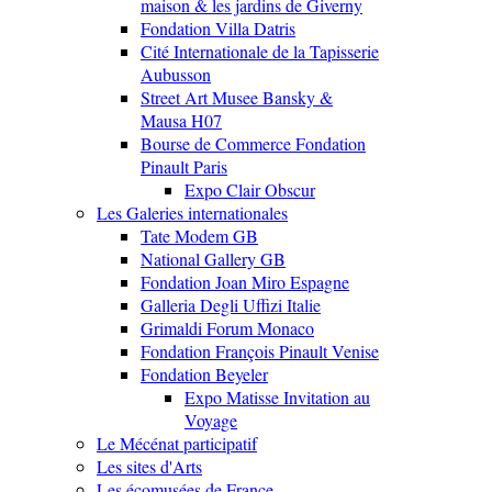
maison & les jardins de Giverny
Fondation Villa Datris
Cité Internationale de la Tapisserie
Aubusson
Street Art Musee Bansky &
Mausa H07
Bourse de Commerce Fondation
Pinault Paris
Expo Clair Obscur
Les Galeries internationales
Tate Modem GB
National Gallery GB
Fondation Joan Miro Espagne
Galleria Degli Uffizi Italie
Grimaldi Forum Monaco
Fondation François Pinault Venise
Fondation Beyeler
Expo Matisse Invitation au
Voyage
Le Mécénat participatif
Les sites d'Arts
Les écomusées de France