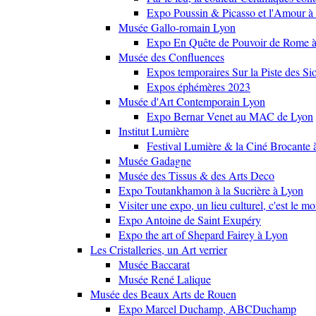
Expo Poussin & Picasso et l'Amour à
Musée Gallo-romain Lyon
Expo En Quête de Pouvoir de Rome
Musée des Confluences
Expos temporaires Sur la Piste des Si
Expos éphémères 2023
Musée d'Art Contemporain Lyon
Expo Bernar Venet au MAC de Lyon
Institut Lumière
Festival Lumière & la Ciné Brocante 
Musée Gadagne
Musée des Tissus & des Arts Deco
Expo Toutankhamon à la Sucrière à Lyon
Visiter une expo, un lieu culturel, c'est le m
Expo Antoine de Saint Exupéry
Expo the art of Shepard Fairey à Lyon
Les Cristalleries, un Art verrier
Musée Baccarat
Musée René Lalique
Musée des Beaux Arts de Rouen
Expo Marcel Duchamp, ABCDuchamp