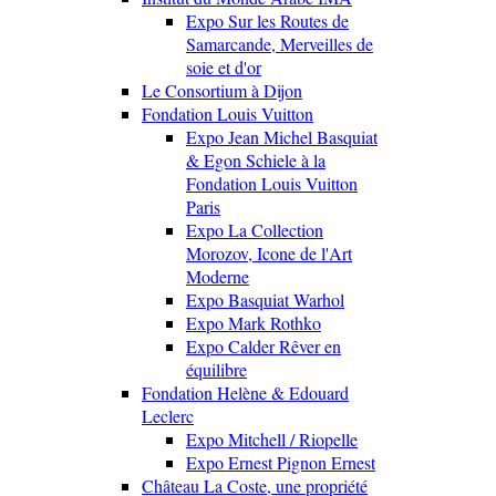
Expo Sur les Routes de
Samarcande, Merveilles de
soie et d'or
Le Consortium à Dijon
Fondation Louis Vuitton
Expo Jean Michel Basquiat
& Egon Schiele à la
Fondation Louis Vuitton
Paris
Expo La Collection
Morozov, Icone de l'Art
Moderne
Expo Basquiat Warhol
Expo Mark Rothko
Expo Calder Rêver en
équilibre
Fondation Helène & Edouard
Leclerc
Expo Mitchell / Riopelle
Expo Ernest Pignon Ernest
Château La Coste, une propriété