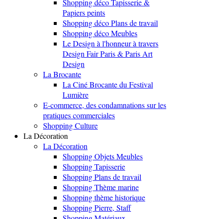
Shopping déco Tapisserie &
Papiers peints
Shopping déco Plans de travail
Shopping déco Meubles
Le Design à l'honneur à travers
Design Fair Paris & Paris Art
Design
La Brocante
La Ciné Brocante du Festival
Lumière
E-commerce, des condamnations sur les
pratiques commerciales
Shopping Culture
La Décoration
La Décoration
Shopping Objets Meubles
Shopping Tapisserie
Shopping Plans de travail
Shopping Thème marine
Shopping thème historique
Shopping Pierre, Staff
Shopping Matériaux