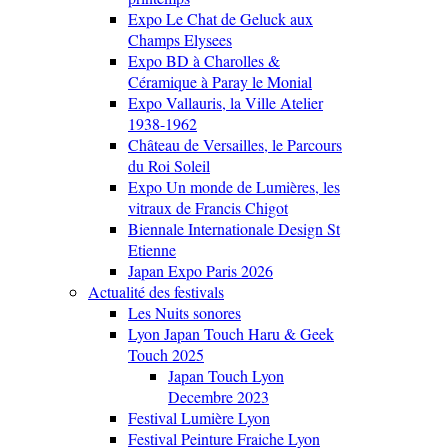
Expo Le Chat de Geluck aux
Champs Elysees
Expo BD à Charolles &
Céramique à Paray le Monial
Expo Vallauris, la Ville Atelier
1938-1962
Château de Versailles, le Parcours
du Roi Soleil
Expo Un monde de Lumières, les
vitraux de Francis Chigot
Biennale Internationale Design St
Etienne
Japan Expo Paris 2026
Actualité des festivals
Les Nuits sonores
Lyon Japan Touch Haru & Geek
Touch 2025
Japan Touch Lyon
Decembre 2023
Festival Lumière Lyon
Festival Peinture Fraiche Lyon