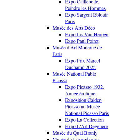
Expo Caillebotte,
Peindre les Hommes
Expo Sargent Eblouir
Paris
Musée des Arts Déco
Expo Iris Van Herpen
Expo Paul Poiret
Musée d'Art Moderne de
Paris
Expo Prix Marcel
Duchamp 2025
Musée National Pablo
Picasso
Expo Picasso 1932.
Année érotique
Exposition Calder-
Picasso au Musée
National Picasso Paris
Expo La Collection
Expo L'Art Dégénéré
Musée du Quai Branly
Musée du Luxembourg