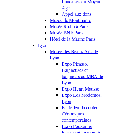
françaises du Moyen
Age
Appel aux dons
Musée de Montmartre
Musée Rodin à Paris
Musée BNF Paris
Hôtel de la Marine Paris
Lyon
Musée des Beaux Arts de
Lyon
Expo Picasso.
Baigneuses et
baigneurs au MBA de
Lyon
Expo Henri Matisse
Expo Los Modernos,
Lyon
Par le feu, la couleur
Céramiques
contemporaines
Expo Poussin &
Picasso et l'Amour à