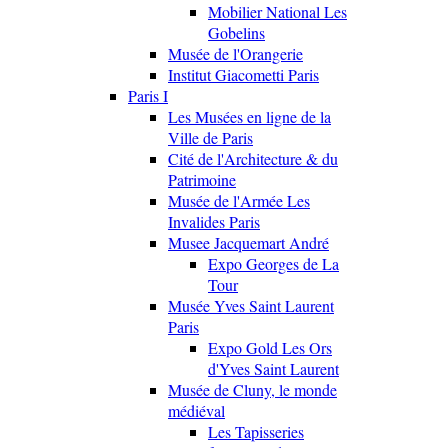
Mobilier National Les
Gobelins
Musée de l'Orangerie
Institut Giacometti Paris
Paris I
Les Musées en ligne de la
Ville de Paris
Cité de l'Architecture & du
Patrimoine
Musée de l'Armée Les
Invalides Paris
Musee Jacquemart André
Expo Georges de La
Tour
Musée Yves Saint Laurent
Paris
Expo Gold Les Ors
d'Yves Saint Laurent
Musée de Cluny, le monde
médiéval
Les Tapisseries