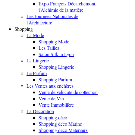
Expo François Décarchemont,
l'Alchimie de la matière
Les Journées Nationales de
l'Architecture
Shopping
La Mode
Shopping Mode
Les Tailles
Salon Silk in Lyon
La Lingerie
Shopping Lingerie
Le Parfum
Shopping Parfum
Les Ventes aux enchères
Vente de véhicule de collection
Vente de Vin
Vente Immobilière
La Décoration
Shopping déco
Shopping déco Marine
Shopping déco Materiaux