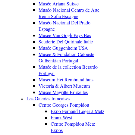
Musée Ariana Suisse
Muséo Nacional Centro de Arte
Reina Sofia Espagne
Muséo Nacional Del Prado
Espagne
Musée Van Gogh Pays Bas
Scuderie Del Quirinale Italie
Musée Guggenheim USA
Musee & Fondation Calouste
Gulbenkian Portugal
Musée de la collection Berardo
Portugal
Museum Het Rembrandthuis
Victoria & Albert Museum
Musée Magritte Bruxelles
Les Galeries françaises
Centre Georges Pompidou
Expo Fernand Léger à Metz
Franz West
Centre Pompidou Metz
Expos