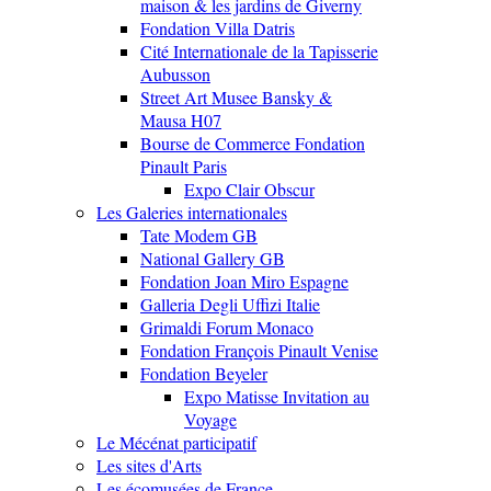
maison & les jardins de Giverny
Fondation Villa Datris
Cité Internationale de la Tapisserie
Aubusson
Street Art Musee Bansky &
Mausa H07
Bourse de Commerce Fondation
Pinault Paris
Expo Clair Obscur
Les Galeries internationales
Tate Modem GB
National Gallery GB
Fondation Joan Miro Espagne
Galleria Degli Uffizi Italie
Grimaldi Forum Monaco
Fondation François Pinault Venise
Fondation Beyeler
Expo Matisse Invitation au
Voyage
Le Mécénat participatif
Les sites d'Arts
Les écomusées de France