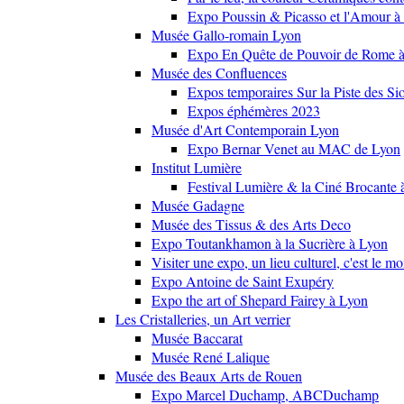
Expo Poussin & Picasso et l'Amour à
Musée Gallo-romain Lyon
Expo En Quête de Pouvoir de Rome
Musée des Confluences
Expos temporaires Sur la Piste des Si
Expos éphémères 2023
Musée d'Art Contemporain Lyon
Expo Bernar Venet au MAC de Lyon
Institut Lumière
Festival Lumière & la Ciné Brocante 
Musée Gadagne
Musée des Tissus & des Arts Deco
Expo Toutankhamon à la Sucrière à Lyon
Visiter une expo, un lieu culturel, c'est le m
Expo Antoine de Saint Exupéry
Expo the art of Shepard Fairey à Lyon
Les Cristalleries, un Art verrier
Musée Baccarat
Musée René Lalique
Musée des Beaux Arts de Rouen
Expo Marcel Duchamp, ABCDuchamp