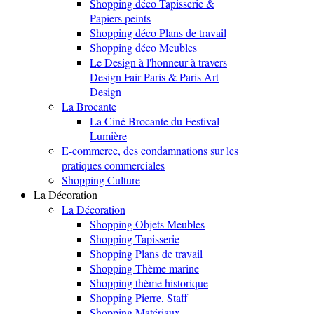
Shopping déco Tapisserie &
Papiers peints
Shopping déco Plans de travail
Shopping déco Meubles
Le Design à l'honneur à travers
Design Fair Paris & Paris Art
Design
La Brocante
La Ciné Brocante du Festival
Lumière
E-commerce, des condamnations sur les
pratiques commerciales
Shopping Culture
La Décoration
La Décoration
Shopping Objets Meubles
Shopping Tapisserie
Shopping Plans de travail
Shopping Thème marine
Shopping thème historique
Shopping Pierre, Staff
Shopping Matériaux