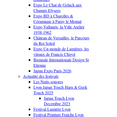
Expo Le Chat de Geluck aux
Champs Elysees
Expo BD à Charolles &
Céramique à Paray le Monial
Expo Vallauris, la Ville Atelier
1938-1962
Château de Versailles, le Parcours
du Roi Soleil
Expo Un monde de Lumières, les
vitraux de Francis Chigot
Biennale Internationale Design St
Etienne
Japan Expo Paris 2026
Actualité des festivals
Les Nuits sonores
Lyon Japan Touch Haru & Geek
Touch 2025
Japan Touch Lyon
Decembre 2023
Festival Lumière Lyon
Festival Peinture Fraiche Lyon