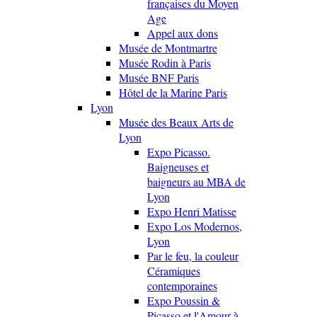
françaises du Moyen
Age
Appel aux dons
Musée de Montmartre
Musée Rodin à Paris
Musée BNF Paris
Hôtel de la Marine Paris
Lyon
Musée des Beaux Arts de
Lyon
Expo Picasso.
Baigneuses et
baigneurs au MBA de
Lyon
Expo Henri Matisse
Expo Los Modernos,
Lyon
Par le feu, la couleur
Céramiques
contemporaines
Expo Poussin &
Picasso et l'Amour à