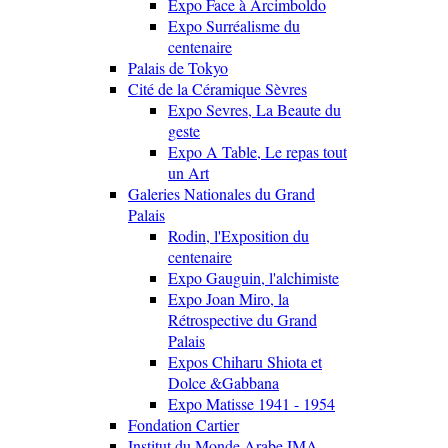
Expo Face à Arcimboldo
Expo Surréalisme du
centenaire
Palais de Tokyo
Cité de la Céramique Sèvres
Expo Sevres, La Beaute du
geste
Expo A Table, Le repas tout
un Art
Galeries Nationales du Grand
Palais
Rodin, l'Exposition du
centenaire
Expo Gauguin, l'alchimiste
Expo Joan Miro, la
Rétrospective du Grand
Palais
Expos Chiharu Shiota et
Dolce &Gabbana
Expo Matisse 1941 - 1954
Fondation Cartier
Institut du Monde Arabe IMA