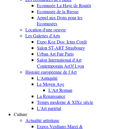
Ecomusée La Haye de Routôt
Ecomusée de la Bresse
Appel aux Dons pour les
Ecomusées
Location d'une oeuvre
Les Galeries d'Arts
Expo Koz Dos: Ictus Cordi
Salon ST-ART Strasbourg
Urban Art Fair Paris
Salon International d'Art
Contemporain Art3f Lyon
Histoire européenne de l'Art
L'Antiquité
Le Moyen Age
L'Art Roman
La Renaissance
Temps moderne & XIXe siècle
L'Art pariétal
Culture
Actualité artistique
Expos Verdiano Marzi &