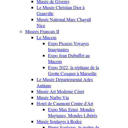
Musée de Giverny
Le Musée Christian Dior à
Granville
Musée National Marc Chagall
Nice
Musees Français II
Le Mucem
Expo Picasso Voyages
Imaginaires
Expo Jean Dubuffet au
Mucem
Expo 2022, la réplique de la
Grotte Cosquer à Marseille
Le Musée Départemental Arles
Antique
Musée Art Moderne Céret
Musée Narbo Via
Hotel de Caumont Centre d'Art
Expo Max Ernst, Mondes
Magiques, Mondes Libérés
Musée Soulages à Rodez
Pierre Soulages, le maître de