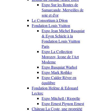
Expo Sur les Routes de
Samarcande, Merveilles de
soie et d'or
Le Consortium à Dijon
Fondation Louis Vuitton
Expo Jean Michel Basquiat
& Egon Schiele à la
Fondation Louis Vuitton
Paris
Expo La Collection
Morozov, Icone de l'Art
Moderne
Expo Basquiat Warhol
Expo Mark Rothko
Expo Calder Rêver en
équilibre
Fondation Helène & Edouard
Leclerc
Expo Mitchell / Riopelle
Expo Ernest Pignon Ernest
Château La Coste, une propriété