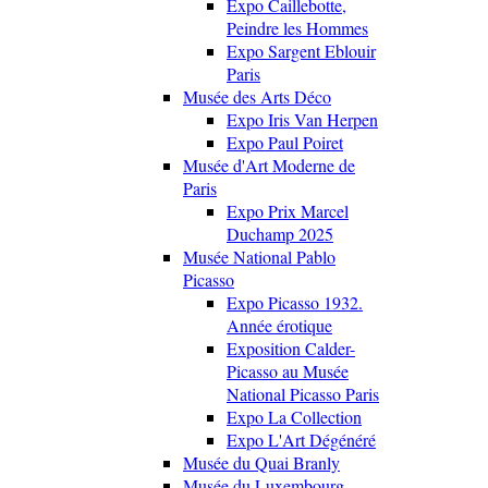
Expo Caillebotte,
Peindre les Hommes
Expo Sargent Eblouir
Paris
Musée des Arts Déco
Expo Iris Van Herpen
Expo Paul Poiret
Musée d'Art Moderne de
Paris
Expo Prix Marcel
Duchamp 2025
Musée National Pablo
Picasso
Expo Picasso 1932.
Année érotique
Exposition Calder-
Picasso au Musée
National Picasso Paris
Expo La Collection
Expo L'Art Dégénéré
Musée du Quai Branly
Musée du Luxembourg