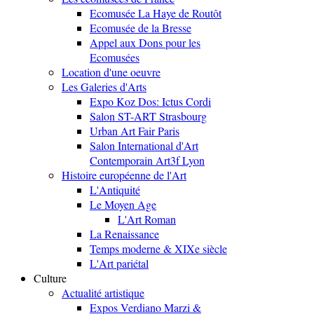
Ecomusée La Haye de Routôt
Ecomusée de la Bresse
Appel aux Dons pour les
Ecomusées
Location d'une oeuvre
Les Galeries d'Arts
Expo Koz Dos: Ictus Cordi
Salon ST-ART Strasbourg
Urban Art Fair Paris
Salon International d'Art
Contemporain Art3f Lyon
Histoire européenne de l'Art
L'Antiquité
Le Moyen Age
L'Art Roman
La Renaissance
Temps moderne & XIXe siècle
L'Art pariétal
Culture
Actualité artistique
Expos Verdiano Marzi &