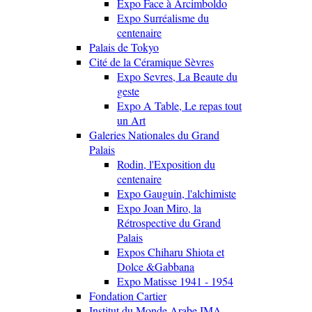
Expo Face à Arcimboldo
Expo Surréalisme du
centenaire
Palais de Tokyo
Cité de la Céramique Sèvres
Expo Sevres, La Beaute du
geste
Expo A Table, Le repas tout
un Art
Galeries Nationales du Grand
Palais
Rodin, l'Exposition du
centenaire
Expo Gauguin, l'alchimiste
Expo Joan Miro, la
Rétrospective du Grand
Palais
Expos Chiharu Shiota et
Dolce &Gabbana
Expo Matisse 1941 - 1954
Fondation Cartier
Institut du Monde Arabe IMA