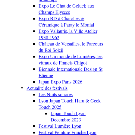
Expo Le Chat de Geluck aux
Champs Elysees
Expo BD à Charolles &
Céramique à Paray le Monial
Expo Vallauris, la Ville Atelier
1938-1962
Château de Versailles, le Parcours
du Roi Soleil
Expo Un monde de Lumières, les
vitraux de Francis Chigot
Biennale Internationale Design St
Etienne
Japan Expo Paris 2026
Actualité des festivals
Les Nuits sonores
Lyon Japan Touch Haru & Geek
Touch 2025
Japan Touch Lyon
Decembre 2023
Festival Lumière Lyon
Festival Peinture Fraiche Lyon