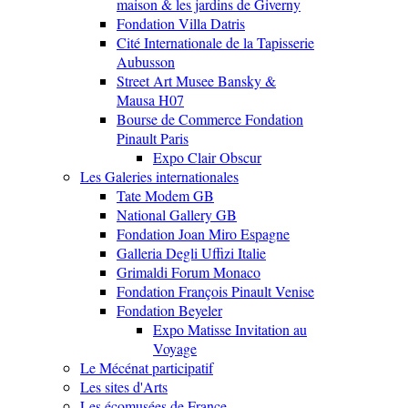
maison & les jardins de Giverny
Fondation Villa Datris
Cité Internationale de la Tapisserie
Aubusson
Street Art Musee Bansky &
Mausa H07
Bourse de Commerce Fondation
Pinault Paris
Expo Clair Obscur
Les Galeries internationales
Tate Modem GB
National Gallery GB
Fondation Joan Miro Espagne
Galleria Degli Uffizi Italie
Grimaldi Forum Monaco
Fondation François Pinault Venise
Fondation Beyeler
Expo Matisse Invitation au
Voyage
Le Mécénat participatif
Les sites d'Arts
Les écomusées de France