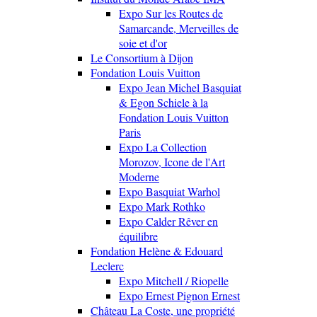
Expo Sur les Routes de
Samarcande, Merveilles de
soie et d'or
Le Consortium à Dijon
Fondation Louis Vuitton
Expo Jean Michel Basquiat
& Egon Schiele à la
Fondation Louis Vuitton
Paris
Expo La Collection
Morozov, Icone de l'Art
Moderne
Expo Basquiat Warhol
Expo Mark Rothko
Expo Calder Rêver en
équilibre
Fondation Helène & Edouard
Leclerc
Expo Mitchell / Riopelle
Expo Ernest Pignon Ernest
Château La Coste, une propriété