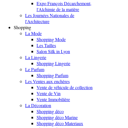
Expo François Décarchemont,
l'Alchimie de la matière
Les Journées Nationales de
l'Architecture
Shopping
La Mode
Shopping Mode
Les Tailles
Salon Silk in Lyon
La Lingerie
Shopping Lingerie
Le Parfum
Shopping Parfum
Les Ventes aux enchères
Vente de véhicule de collection
Vente de Vin
Vente Immobilière
La Décoration
Shopping déco
Shopping déco Marine
Shopping déco Materiaux