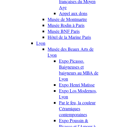
françaises du Moyen
Age
Appel aux dons
Musée de Montmartre
Musée Rodin à Paris
Musée BNF Paris
Hôtel de la Marine Paris
Lyon
Musée des Beaux Arts de
Lyon
Expo Picasso.
Baigneuses et
baigneurs au MBA de
Lyon
Expo Henri Matisse
Expo Los Modernos,
Lyon
Par le feu, la couleur
Céramiques
contemporaines
Expo Poussin &
Picasso et l'Amour à