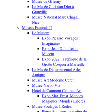
Musée de Giverny
Le Musée Christian Dior à
Granville
Musée National Marc Chagall
Nice
Musees Français II
Le Mucem
Expo Picasso Voyages
Imaginaires
Expo Jean Dubuffet au
Mucem
Expo 2022, la réplique de la
Grotte Cosquer à Marseille
Le Musée Départemental Arles
Antique
Musée Art Moderne Céret
Musée Narbo Via
Hotel de Caumont Centre d'Art
Expo Max Ernst, Mondes
Magiques, Mondes Libérés
Musée Soulages à Rodez
Pierre Soulages, le maître de