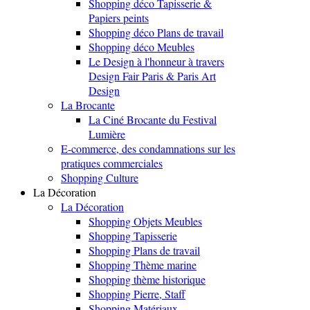
Shopping déco Tapisserie &
Papiers peints
Shopping déco Plans de travail
Shopping déco Meubles
Le Design à l'honneur à travers
Design Fair Paris & Paris Art
Design
La Brocante
La Ciné Brocante du Festival
Lumière
E-commerce, des condamnations sur les
pratiques commerciales
Shopping Culture
La Décoration
La Décoration
Shopping Objets Meubles
Shopping Tapisserie
Shopping Plans de travail
Shopping Thème marine
Shopping thème historique
Shopping Pierre, Staff
Shopping Matériaux