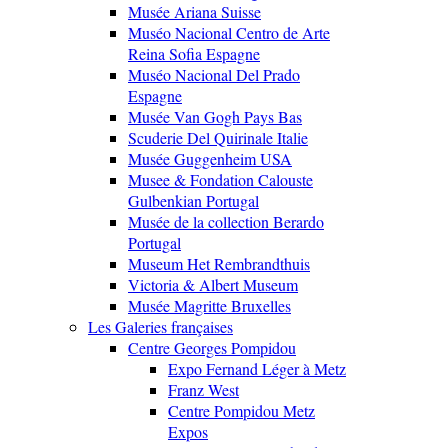
Musée Ariana Suisse
Muséo Nacional Centro de Arte
Reina Sofia Espagne
Muséo Nacional Del Prado
Espagne
Musée Van Gogh Pays Bas
Scuderie Del Quirinale Italie
Musée Guggenheim USA
Musee & Fondation Calouste
Gulbenkian Portugal
Musée de la collection Berardo
Portugal
Museum Het Rembrandthuis
Victoria & Albert Museum
Musée Magritte Bruxelles
Les Galeries françaises
Centre Georges Pompidou
Expo Fernand Léger à Metz
Franz West
Centre Pompidou Metz
Expos