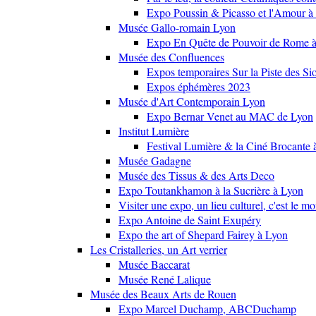
Expo Poussin & Picasso et l'Amour à
Musée Gallo-romain Lyon
Expo En Quête de Pouvoir de Rome
Musée des Confluences
Expos temporaires Sur la Piste des Si
Expos éphémères 2023
Musée d'Art Contemporain Lyon
Expo Bernar Venet au MAC de Lyon
Institut Lumière
Festival Lumière & la Ciné Brocante 
Musée Gadagne
Musée des Tissus & des Arts Deco
Expo Toutankhamon à la Sucrière à Lyon
Visiter une expo, un lieu culturel, c'est le m
Expo Antoine de Saint Exupéry
Expo the art of Shepard Fairey à Lyon
Les Cristalleries, un Art verrier
Musée Baccarat
Musée René Lalique
Musée des Beaux Arts de Rouen
Expo Marcel Duchamp, ABCDuchamp