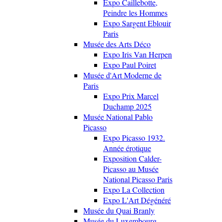
Expo Caillebotte,
Peindre les Hommes
Expo Sargent Eblouir
Paris
Musée des Arts Déco
Expo Iris Van Herpen
Expo Paul Poiret
Musée d'Art Moderne de
Paris
Expo Prix Marcel
Duchamp 2025
Musée National Pablo
Picasso
Expo Picasso 1932.
Année érotique
Exposition Calder-
Picasso au Musée
National Picasso Paris
Expo La Collection
Expo L'Art Dégénéré
Musée du Quai Branly
Musée du Luxembourg