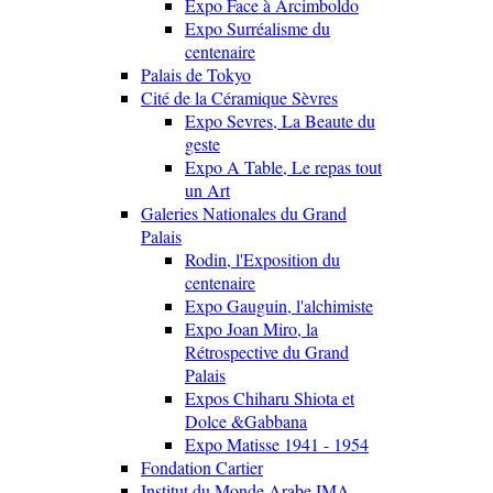
Expo Face à Arcimboldo
Expo Surréalisme du
centenaire
Palais de Tokyo
Cité de la Céramique Sèvres
Expo Sevres, La Beaute du
geste
Expo A Table, Le repas tout
un Art
Galeries Nationales du Grand
Palais
Rodin, l'Exposition du
centenaire
Expo Gauguin, l'alchimiste
Expo Joan Miro, la
Rétrospective du Grand
Palais
Expos Chiharu Shiota et
Dolce &Gabbana
Expo Matisse 1941 - 1954
Fondation Cartier
Institut du Monde Arabe IMA