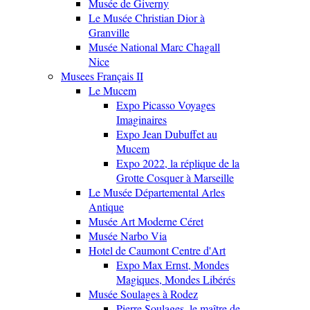
Musée de Giverny
Le Musée Christian Dior à
Granville
Musée National Marc Chagall
Nice
Musees Français II
Le Mucem
Expo Picasso Voyages
Imaginaires
Expo Jean Dubuffet au
Mucem
Expo 2022, la réplique de la
Grotte Cosquer à Marseille
Le Musée Départemental Arles
Antique
Musée Art Moderne Céret
Musée Narbo Via
Hotel de Caumont Centre d'Art
Expo Max Ernst, Mondes
Magiques, Mondes Libérés
Musée Soulages à Rodez
Pierre Soulages, le maître de