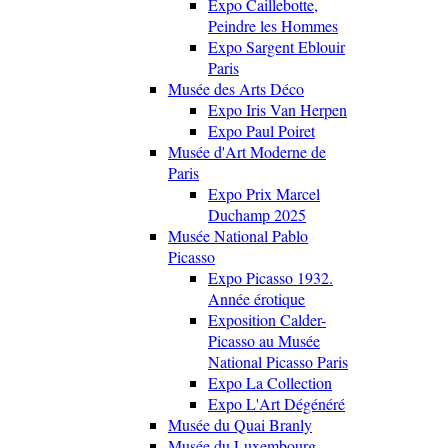
Expo Caillebotte,
Peindre les Hommes
Expo Sargent Eblouir
Paris
Musée des Arts Déco
Expo Iris Van Herpen
Expo Paul Poiret
Musée d'Art Moderne de
Paris
Expo Prix Marcel
Duchamp 2025
Musée National Pablo
Picasso
Expo Picasso 1932.
Année érotique
Exposition Calder-
Picasso au Musée
National Picasso Paris
Expo La Collection
Expo L'Art Dégénéré
Musée du Quai Branly
Musée du Luxembourg