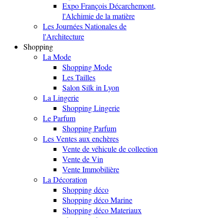
Expo François Décarchemont,
l'Alchimie de la matière
Les Journées Nationales de
l'Architecture
Shopping
La Mode
Shopping Mode
Les Tailles
Salon Silk in Lyon
La Lingerie
Shopping Lingerie
Le Parfum
Shopping Parfum
Les Ventes aux enchères
Vente de véhicule de collection
Vente de Vin
Vente Immobilière
La Décoration
Shopping déco
Shopping déco Marine
Shopping déco Materiaux