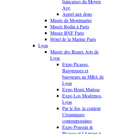
françaises du Moyen
Age
Appel aux dons
Musée de Montmartre
Musée Rodin à Paris
Musée BNF Paris
Hôtel de la Marine Paris
Lyon
Musée des Beaux Arts de
Lyon
Expo Picasso.
Baigneuses et
baigneurs au MBA de
Lyon
Expo Henri Matisse
Expo Los Modernos,
Lyon
Par le feu, la couleur
Céramiques
contemporaines
Expo Poussin &
Picasso et l'Amour à