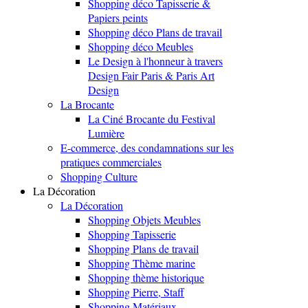
Shopping déco Tapisserie &
Papiers peints
Shopping déco Plans de travail
Shopping déco Meubles
Le Design à l'honneur à travers
Design Fair Paris & Paris Art
Design
La Brocante
La Ciné Brocante du Festival
Lumière
E-commerce, des condamnations sur les
pratiques commerciales
Shopping Culture
La Décoration
La Décoration
Shopping Objets Meubles
Shopping Tapisserie
Shopping Plans de travail
Shopping Thème marine
Shopping thème historique
Shopping Pierre, Staff
Shopping Matériaux