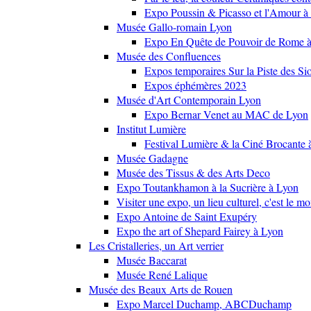
Expo Poussin & Picasso et l'Amour à
Musée Gallo-romain Lyon
Expo En Quête de Pouvoir de Rome
Musée des Confluences
Expos temporaires Sur la Piste des Si
Expos éphémères 2023
Musée d'Art Contemporain Lyon
Expo Bernar Venet au MAC de Lyon
Institut Lumière
Festival Lumière & la Ciné Brocante 
Musée Gadagne
Musée des Tissus & des Arts Deco
Expo Toutankhamon à la Sucrière à Lyon
Visiter une expo, un lieu culturel, c'est le m
Expo Antoine de Saint Exupéry
Expo the art of Shepard Fairey à Lyon
Les Cristalleries, un Art verrier
Musée Baccarat
Musée René Lalique
Musée des Beaux Arts de Rouen
Expo Marcel Duchamp, ABCDuchamp