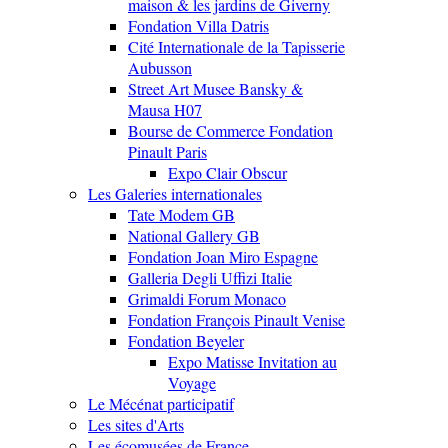
maison & les jardins de Giverny
Fondation Villa Datris
Cité Internationale de la Tapisserie
Aubusson
Street Art Musee Bansky &
Mausa H07
Bourse de Commerce Fondation
Pinault Paris
Expo Clair Obscur
Les Galeries internationales
Tate Modem GB
National Gallery GB
Fondation Joan Miro Espagne
Galleria Degli Uffizi Italie
Grimaldi Forum Monaco
Fondation François Pinault Venise
Fondation Beyeler
Expo Matisse Invitation au
Voyage
Le Mécénat participatif
Les sites d'Arts
Les écomusées de France