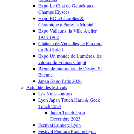
Expo Le Chat de Geluck aux
Champs Elysees
Expo BD à Charolles &
Céramique à Paray le Monial
Expo Vallauris, la Ville Atelier
1938-1962
Château de Versailles, le Parcours
du Roi Soleil
Expo Un monde de Lumières, les
vitraux de Francis Chigot
Biennale Internationale Design St
Etienne
Japan Expo Paris 2026
Actualité des festivals
Les Nuits sonores
Lyon Japan Touch Haru & Geek
Touch 2025
Japan Touch Lyon
Decembre 2023
Festival Lumière Lyon
Festival Peinture Fraiche Lyon