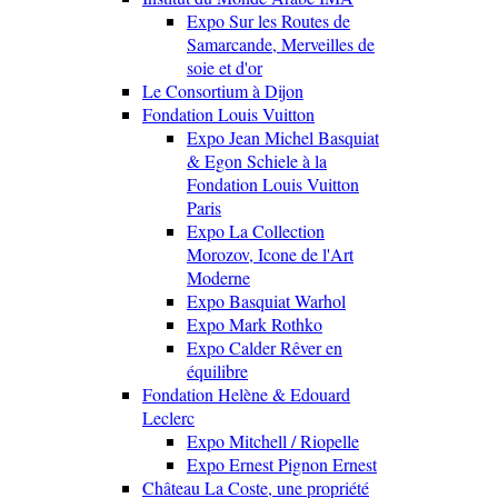
Expo Sur les Routes de
Samarcande, Merveilles de
soie et d'or
Le Consortium à Dijon
Fondation Louis Vuitton
Expo Jean Michel Basquiat
& Egon Schiele à la
Fondation Louis Vuitton
Paris
Expo La Collection
Morozov, Icone de l'Art
Moderne
Expo Basquiat Warhol
Expo Mark Rothko
Expo Calder Rêver en
équilibre
Fondation Helène & Edouard
Leclerc
Expo Mitchell / Riopelle
Expo Ernest Pignon Ernest
Château La Coste, une propriété