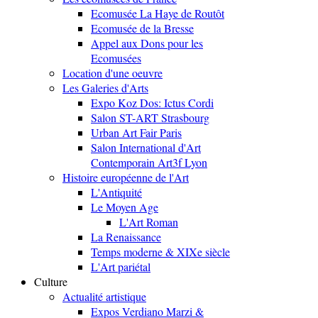
Ecomusée La Haye de Routôt
Ecomusée de la Bresse
Appel aux Dons pour les
Ecomusées
Location d'une oeuvre
Les Galeries d'Arts
Expo Koz Dos: Ictus Cordi
Salon ST-ART Strasbourg
Urban Art Fair Paris
Salon International d'Art
Contemporain Art3f Lyon
Histoire européenne de l'Art
L'Antiquité
Le Moyen Age
L'Art Roman
La Renaissance
Temps moderne & XIXe siècle
L'Art pariétal
Culture
Actualité artistique
Expos Verdiano Marzi &