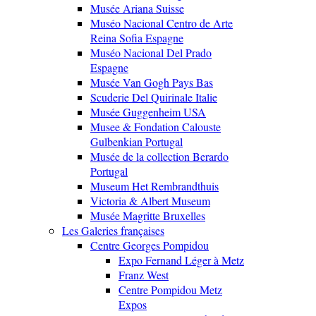
Musée Ariana Suisse
Muséo Nacional Centro de Arte
Reina Sofia Espagne
Muséo Nacional Del Prado
Espagne
Musée Van Gogh Pays Bas
Scuderie Del Quirinale Italie
Musée Guggenheim USA
Musee & Fondation Calouste
Gulbenkian Portugal
Musée de la collection Berardo
Portugal
Museum Het Rembrandthuis
Victoria & Albert Museum
Musée Magritte Bruxelles
Les Galeries françaises
Centre Georges Pompidou
Expo Fernand Léger à Metz
Franz West
Centre Pompidou Metz
Expos