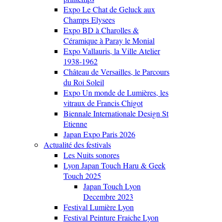
Expo Le Chat de Geluck aux
Champs Elysees
Expo BD à Charolles &
Céramique à Paray le Monial
Expo Vallauris, la Ville Atelier
1938-1962
Château de Versailles, le Parcours
du Roi Soleil
Expo Un monde de Lumières, les
vitraux de Francis Chigot
Biennale Internationale Design St
Etienne
Japan Expo Paris 2026
Actualité des festivals
Les Nuits sonores
Lyon Japan Touch Haru & Geek
Touch 2025
Japan Touch Lyon
Decembre 2023
Festival Lumière Lyon
Festival Peinture Fraiche Lyon