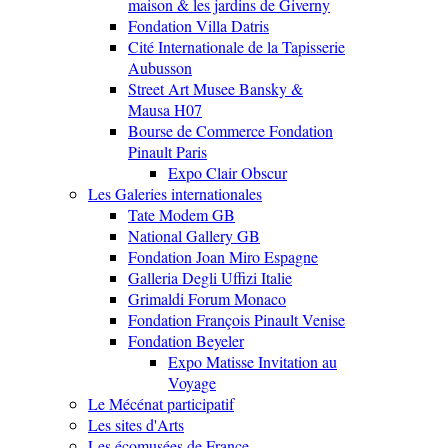
maison & les jardins de Giverny
Fondation Villa Datris
Cité Internationale de la Tapisserie
Aubusson
Street Art Musee Bansky &
Mausa H07
Bourse de Commerce Fondation
Pinault Paris
Expo Clair Obscur
Les Galeries internationales
Tate Modem GB
National Gallery GB
Fondation Joan Miro Espagne
Galleria Degli Uffizi Italie
Grimaldi Forum Monaco
Fondation François Pinault Venise
Fondation Beyeler
Expo Matisse Invitation au
Voyage
Le Mécénat participatif
Les sites d'Arts
Les écomusées de France