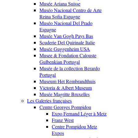
Musée Ariana Suisse
Muséo Nacional Centro de Arte
Reina Sofia Espagne
Muséo Nacional Del Prado
Espagne
Musée Van Gogh Pays Bas
Scuderie Del Quirinale Italie
Musée Guggenheim USA
Musee & Fondation Calouste
Gulbenkian Portugal
Musée de la collection Berardo
Portugal
Museum Het Rembrandthuis
Victoria & Albert Museum
Musée Magritte Bruxelles
Les Galeries françaises
Centre Georges Pompidou
Expo Fernand Léger à Metz
Franz West
Centre Pompidou Metz
Expos