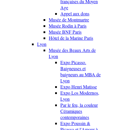
françaises du Moyen
Age
Appel aux dons
Musée de Montmartre
Musée Rodin à Paris
Musée BNF Paris
Hôtel de la Marine Paris
Lyon
Musée des Beaux Arts de
Lyon
Expo Picasso.
Baigneuses et
baigneurs au MBA de
Lyon
Expo Henri Matisse
Expo Los Modernos,
Lyon
Par le feu, la couleur
Céramiques
contemporaines
Expo Poussin &
Picasso et l'Amour à