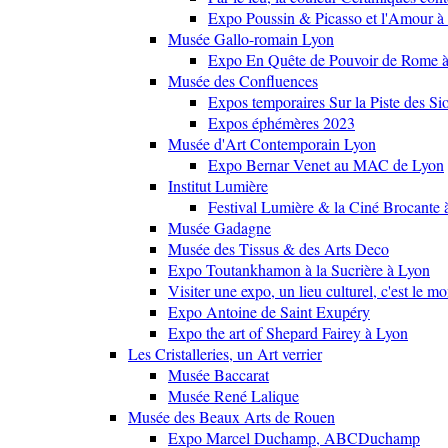
Expo Poussin & Picasso et l'Amour à
Musée Gallo-romain Lyon
Expo En Quête de Pouvoir de Rome
Musée des Confluences
Expos temporaires Sur la Piste des Si
Expos éphémères 2023
Musée d'Art Contemporain Lyon
Expo Bernar Venet au MAC de Lyon
Institut Lumière
Festival Lumière & la Ciné Brocante 
Musée Gadagne
Musée des Tissus & des Arts Deco
Expo Toutankhamon à la Sucrière à Lyon
Visiter une expo, un lieu culturel, c'est le m
Expo Antoine de Saint Exupéry
Expo the art of Shepard Fairey à Lyon
Les Cristalleries, un Art verrier
Musée Baccarat
Musée René Lalique
Musée des Beaux Arts de Rouen
Expo Marcel Duchamp, ABCDuchamp