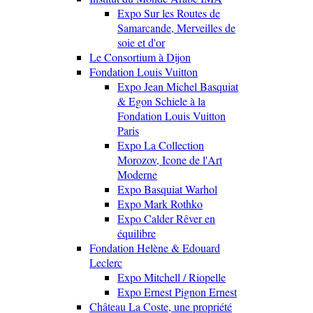
Expo Sur les Routes de
Samarcande, Merveilles de
soie et d'or
Le Consortium à Dijon
Fondation Louis Vuitton
Expo Jean Michel Basquiat
& Egon Schiele à la
Fondation Louis Vuitton
Paris
Expo La Collection
Morozov, Icone de l'Art
Moderne
Expo Basquiat Warhol
Expo Mark Rothko
Expo Calder Rêver en
équilibre
Fondation Helène & Edouard
Leclerc
Expo Mitchell / Riopelle
Expo Ernest Pignon Ernest
Château La Coste, une propriété