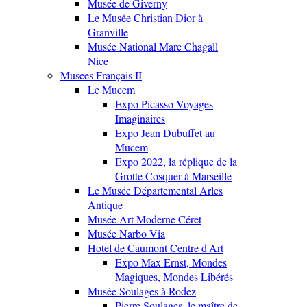
Musée de Giverny
Le Musée Christian Dior à
Granville
Musée National Marc Chagall
Nice
Musees Français II
Le Mucem
Expo Picasso Voyages
Imaginaires
Expo Jean Dubuffet au
Mucem
Expo 2022, la réplique de la
Grotte Cosquer à Marseille
Le Musée Départemental Arles
Antique
Musée Art Moderne Céret
Musée Narbo Via
Hotel de Caumont Centre d'Art
Expo Max Ernst, Mondes
Magiques, Mondes Libérés
Musée Soulages à Rodez
Pierre Soulages, le maître de