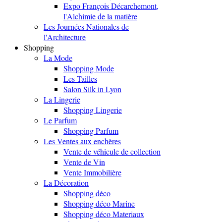
Expo François Décarchemont,
l'Alchimie de la matière
Les Journées Nationales de
l'Architecture
Shopping
La Mode
Shopping Mode
Les Tailles
Salon Silk in Lyon
La Lingerie
Shopping Lingerie
Le Parfum
Shopping Parfum
Les Ventes aux enchères
Vente de véhicule de collection
Vente de Vin
Vente Immobilière
La Décoration
Shopping déco
Shopping déco Marine
Shopping déco Materiaux