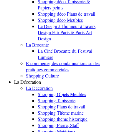
Shopping déco Tapisserie &
Papiers peints
Shopping déco Plans de travail
Shopping déco Meubles
Le Design à l'honneur à travers
Design Fair Paris & Paris Art
Design
La Brocante
La Ciné Brocante du Festival
Lumière
E-commerce, des condamnations sur les
pratiques commerciales
Shopping Culture
La Décoration
La Décoration
Shopping Objets Meubles
Shopping Tapisserie
Shopping Plans de travail
Shopping Thème marine
Shopping thème historique
Shopping Pierre, Staff
Shopping Matériaux