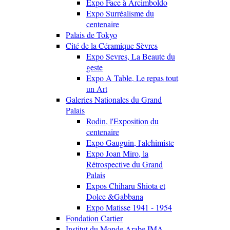
Expo Face à Arcimboldo
Expo Surréalisme du
centenaire
Palais de Tokyo
Cité de la Céramique Sèvres
Expo Sevres, La Beaute du
geste
Expo A Table, Le repas tout
un Art
Galeries Nationales du Grand
Palais
Rodin, l'Exposition du
centenaire
Expo Gauguin, l'alchimiste
Expo Joan Miro, la
Rétrospective du Grand
Palais
Expos Chiharu Shiota et
Dolce &Gabbana
Expo Matisse 1941 - 1954
Fondation Cartier
Institut du Monde Arabe IMA