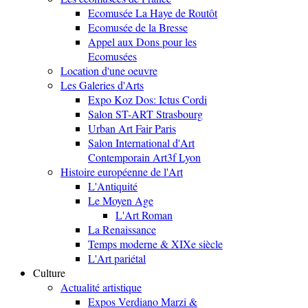
Ecomusée La Haye de Routôt
Ecomusée de la Bresse
Appel aux Dons pour les
Ecomusées
Location d'une oeuvre
Les Galeries d'Arts
Expo Koz Dos: Ictus Cordi
Salon ST-ART Strasbourg
Urban Art Fair Paris
Salon International d'Art
Contemporain Art3f Lyon
Histoire européenne de l'Art
L'Antiquité
Le Moyen Age
L'Art Roman
La Renaissance
Temps moderne & XIXe siècle
L'Art pariétal
Culture
Actualité artistique
Expos Verdiano Marzi &