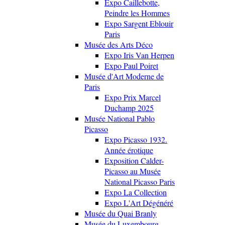
Expo Caillebotte,
Peindre les Hommes
Expo Sargent Eblouir
Paris
Musée des Arts Déco
Expo Iris Van Herpen
Expo Paul Poiret
Musée d'Art Moderne de
Paris
Expo Prix Marcel
Duchamp 2025
Musée National Pablo
Picasso
Expo Picasso 1932.
Année érotique
Exposition Calder-
Picasso au Musée
National Picasso Paris
Expo La Collection
Expo L'Art Dégénéré
Musée du Quai Branly
Musée du Luxembourg