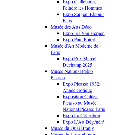
Expo Caillebotte,
Peindre les Hommes
Expo Sargent Eblouir
Paris
Musée des Arts Déco
Expo Iris Van Herpen
Expo Paul Poiret
Musée d'Art Moderne de
Paris
Expo Prix Marcel
Duchamp 2025
Musée National Pablo
Picasso
Expo Picasso 1932.
Année érotique
Exposition Calder-
Picasso au Musée
National Picasso Paris
Expo La Collection
Expo L'Art Dégénéré
Musée du Quai Branly
Musée du Luxembourg