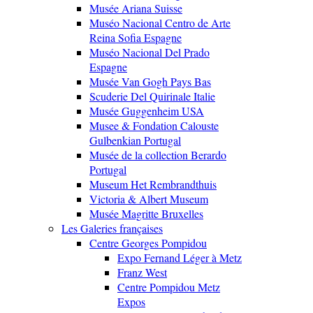
Musée Ariana Suisse
Muséo Nacional Centro de Arte
Reina Sofia Espagne
Muséo Nacional Del Prado
Espagne
Musée Van Gogh Pays Bas
Scuderie Del Quirinale Italie
Musée Guggenheim USA
Musee & Fondation Calouste
Gulbenkian Portugal
Musée de la collection Berardo
Portugal
Museum Het Rembrandthuis
Victoria & Albert Museum
Musée Magritte Bruxelles
Les Galeries françaises
Centre Georges Pompidou
Expo Fernand Léger à Metz
Franz West
Centre Pompidou Metz
Expos