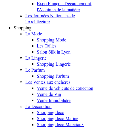
Expo François Décarchemont,
l'Alchimie de la matière
Les Journées Nationales de
l'Architecture
Shopping
La Mode
Shopping Mode
Les Tailles
Salon Silk in Lyon
La Lingerie
Shopping Lingerie
Le Parfum
Shopping Parfum
Les Ventes aux enchères
Vente de véhicule de collection
Vente de Vin
Vente Immobilière
La Décoration
Shopping déco
Shopping déco Marine
Shopping déco Materiaux