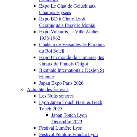
Expo Le Chat de Geluck aux
Champs Elysees
Expo BD à Charolles &
Céramique à Paray le Monial
Expo Vallauris, la Ville Atelier
1938-1962
Château de Versailles, le Parcours
du Roi Soleil
Expo Un monde de Lumières, les
vitraux de Francis Chigot
Biennale Internationale Design St
Etienne
Japan Expo Paris 2026
Actualité des festivals
Les Nuits sonores
Lyon Japan Touch Haru & Geek
Touch 2025
Japan Touch Lyon
Decembre 2023
Festival Lumière Lyon
Festival Peinture Fraiche Lyon