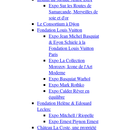
Expo Sur les Routes de
Samarcande, Merveilles de
soie et d'or
Le Consortium à Dijon
Fondation Louis Vuitton
Expo Jean Michel Basquiat
& Egon Schiele à la
Fondation Louis Vuitton
Paris
Expo La Collection
Morozov, Icone de l'Art
Moderne
Expo Basquiat Warhol
Expo Mark Rothko
Expo Calder Rêver en
équilibre
Fondation Helène & Edouard
Leclerc
Expo Mitchell / Riopelle
Expo Ernest Pignon Ernest
Château La Coste, une propriété