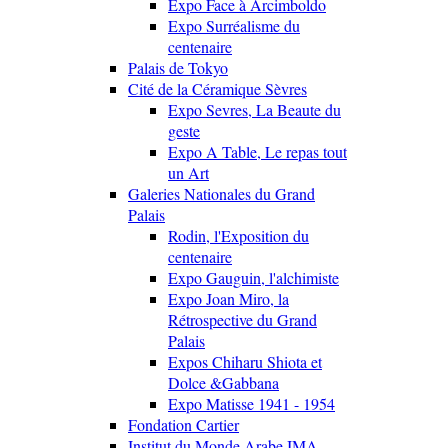
Expo Face à Arcimboldo
Expo Surréalisme du
centenaire
Palais de Tokyo
Cité de la Céramique Sèvres
Expo Sevres, La Beaute du
geste
Expo A Table, Le repas tout
un Art
Galeries Nationales du Grand
Palais
Rodin, l'Exposition du
centenaire
Expo Gauguin, l'alchimiste
Expo Joan Miro, la
Rétrospective du Grand
Palais
Expos Chiharu Shiota et
Dolce &Gabbana
Expo Matisse 1941 - 1954
Fondation Cartier
Institut du Monde Arabe IMA