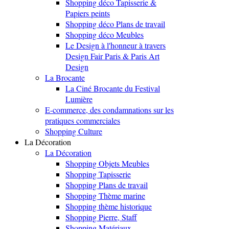
Shopping déco Tapisserie &
Papiers peints
Shopping déco Plans de travail
Shopping déco Meubles
Le Design à l'honneur à travers
Design Fair Paris & Paris Art
Design
La Brocante
La Ciné Brocante du Festival
Lumière
E-commerce, des condamnations sur les
pratiques commerciales
Shopping Culture
La Décoration
La Décoration
Shopping Objets Meubles
Shopping Tapisserie
Shopping Plans de travail
Shopping Thème marine
Shopping thème historique
Shopping Pierre, Staff
Shopping Matériaux