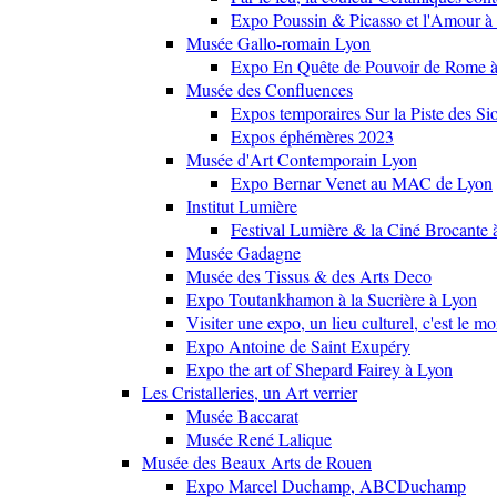
Expo Poussin & Picasso et l'Amour à
Musée Gallo-romain Lyon
Expo En Quête de Pouvoir de Rome
Musée des Confluences
Expos temporaires Sur la Piste des Si
Expos éphémères 2023
Musée d'Art Contemporain Lyon
Expo Bernar Venet au MAC de Lyon
Institut Lumière
Festival Lumière & la Ciné Brocante 
Musée Gadagne
Musée des Tissus & des Arts Deco
Expo Toutankhamon à la Sucrière à Lyon
Visiter une expo, un lieu culturel, c'est le m
Expo Antoine de Saint Exupéry
Expo the art of Shepard Fairey à Lyon
Les Cristalleries, un Art verrier
Musée Baccarat
Musée René Lalique
Musée des Beaux Arts de Rouen
Expo Marcel Duchamp, ABCDuchamp