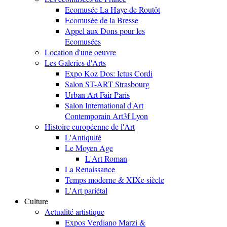
Ecomusée La Haye de Routôt
Ecomusée de la Bresse
Appel aux Dons pour les
Ecomusées
Location d'une oeuvre
Les Galeries d'Arts
Expo Koz Dos: Ictus Cordi
Salon ST-ART Strasbourg
Urban Art Fair Paris
Salon International d'Art
Contemporain Art3f Lyon
Histoire européenne de l'Art
L'Antiquité
Le Moyen Age
L'Art Roman
La Renaissance
Temps moderne & XIXe siècle
L'Art pariétal
Culture
Actualité artistique
Expos Verdiano Marzi &