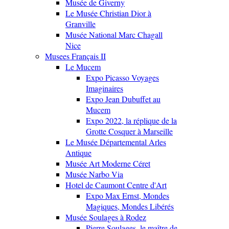
Musée de Giverny
Le Musée Christian Dior à
Granville
Musée National Marc Chagall
Nice
Musees Français II
Le Mucem
Expo Picasso Voyages
Imaginaires
Expo Jean Dubuffet au
Mucem
Expo 2022, la réplique de la
Grotte Cosquer à Marseille
Le Musée Départemental Arles
Antique
Musée Art Moderne Céret
Musée Narbo Via
Hotel de Caumont Centre d'Art
Expo Max Ernst, Mondes
Magiques, Mondes Libérés
Musée Soulages à Rodez
Pierre Soulages, le maître de