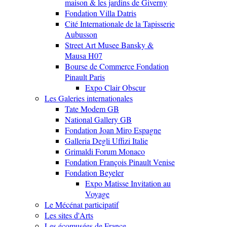
maison & les jardins de Giverny
Fondation Villa Datris
Cité Internationale de la Tapisserie
Aubusson
Street Art Musee Bansky &
Mausa H07
Bourse de Commerce Fondation
Pinault Paris
Expo Clair Obscur
Les Galeries internationales
Tate Modem GB
National Gallery GB
Fondation Joan Miro Espagne
Galleria Degli Uffizi Italie
Grimaldi Forum Monaco
Fondation François Pinault Venise
Fondation Beyeler
Expo Matisse Invitation au
Voyage
Le Mécénat participatif
Les sites d'Arts
Les écomusées de France