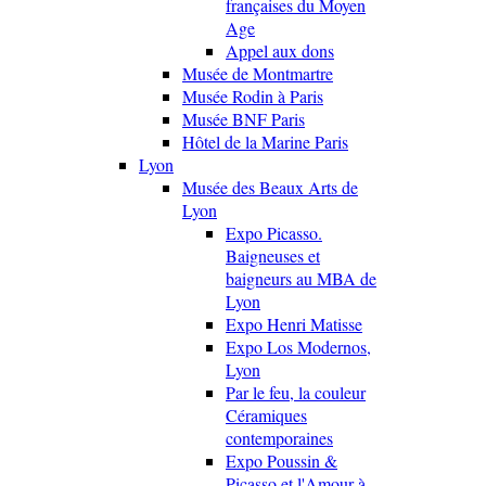
françaises du Moyen
Age
Appel aux dons
Musée de Montmartre
Musée Rodin à Paris
Musée BNF Paris
Hôtel de la Marine Paris
Lyon
Musée des Beaux Arts de
Lyon
Expo Picasso.
Baigneuses et
baigneurs au MBA de
Lyon
Expo Henri Matisse
Expo Los Modernos,
Lyon
Par le feu, la couleur
Céramiques
contemporaines
Expo Poussin &
Picasso et l'Amour à