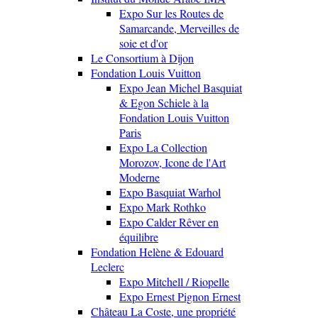
Expo Sur les Routes de
Samarcande, Merveilles de
soie et d'or
Le Consortium à Dijon
Fondation Louis Vuitton
Expo Jean Michel Basquiat
& Egon Schiele à la
Fondation Louis Vuitton
Paris
Expo La Collection
Morozov, Icone de l'Art
Moderne
Expo Basquiat Warhol
Expo Mark Rothko
Expo Calder Rêver en
équilibre
Fondation Helène & Edouard
Leclerc
Expo Mitchell / Riopelle
Expo Ernest Pignon Ernest
Château La Coste, une propriété