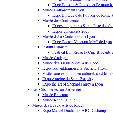
Expo Poussin & Picasso et l'Amour à
Musée Gallo-romain Lyon
Expo En Quête de Pouvoir de Rome
Musée des Confluences
Expos temporaires Sur la Piste des Si
Expos éphémères 2023
Musée d'Art Contemporain Lyon
Expo Bernar Venet au MAC de Lyon
Institut Lumière
Festival Lumière & la Ciné Brocante 
Musée Gadagne
Musée des Tissus & des Arts Deco
Expo Toutankhamon à la Sucrière à Lyon
Visiter une expo, un lieu culturel, c'est le m
Expo Antoine de Saint Exupéry
Expo the art of Shepard Fairey à Lyon
Les Cristalleries, un Art verrier
Musée Baccarat
Musée René Lalique
Musée des Beaux Arts de Rouen
Expo Marcel Duchamp, ABCDuchamp