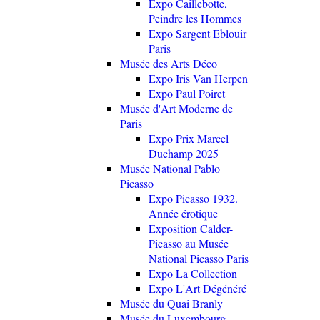
Expo Caillebotte,
Peindre les Hommes
Expo Sargent Eblouir
Paris
Musée des Arts Déco
Expo Iris Van Herpen
Expo Paul Poiret
Musée d'Art Moderne de
Paris
Expo Prix Marcel
Duchamp 2025
Musée National Pablo
Picasso
Expo Picasso 1932.
Année érotique
Exposition Calder-
Picasso au Musée
National Picasso Paris
Expo La Collection
Expo L'Art Dégénéré
Musée du Quai Branly
Musée du Luxembourg