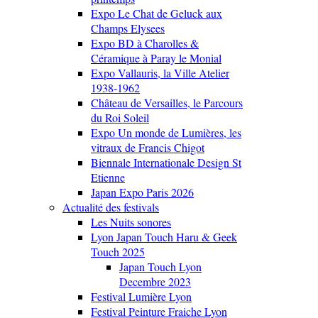
Expo Le Chat de Geluck aux
Champs Elysees
Expo BD à Charolles &
Céramique à Paray le Monial
Expo Vallauris, la Ville Atelier
1938-1962
Château de Versailles, le Parcours
du Roi Soleil
Expo Un monde de Lumières, les
vitraux de Francis Chigot
Biennale Internationale Design St
Etienne
Japan Expo Paris 2026
Actualité des festivals
Les Nuits sonores
Lyon Japan Touch Haru & Geek
Touch 2025
Japan Touch Lyon
Decembre 2023
Festival Lumière Lyon
Festival Peinture Fraiche Lyon