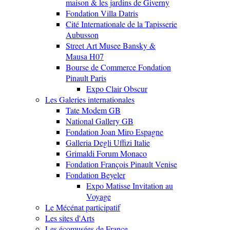
maison & les jardins de Giverny
Fondation Villa Datris
Cité Internationale de la Tapisserie
Aubusson
Street Art Musee Bansky &
Mausa H07
Bourse de Commerce Fondation
Pinault Paris
Expo Clair Obscur
Les Galeries internationales
Tate Modem GB
National Gallery GB
Fondation Joan Miro Espagne
Galleria Degli Uffizi Italie
Grimaldi Forum Monaco
Fondation François Pinault Venise
Fondation Beyeler
Expo Matisse Invitation au
Voyage
Le Mécénat participatif
Les sites d'Arts
Les écomusées de France