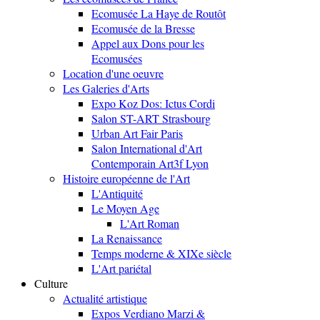
Ecomusée La Haye de Routôt
Ecomusée de la Bresse
Appel aux Dons pour les
Ecomusées
Location d'une oeuvre
Les Galeries d'Arts
Expo Koz Dos: Ictus Cordi
Salon ST-ART Strasbourg
Urban Art Fair Paris
Salon International d'Art
Contemporain Art3f Lyon
Histoire européenne de l'Art
L'Antiquité
Le Moyen Age
L'Art Roman
La Renaissance
Temps moderne & XIXe siècle
L'Art pariétal
Culture
Actualité artistique
Expos Verdiano Marzi &