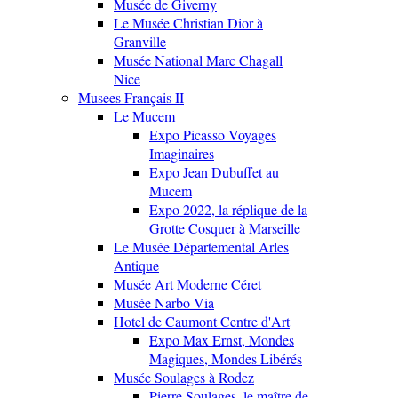
Musée de Giverny
Le Musée Christian Dior à
Granville
Musée National Marc Chagall
Nice
Musees Français II
Le Mucem
Expo Picasso Voyages
Imaginaires
Expo Jean Dubuffet au
Mucem
Expo 2022, la réplique de la
Grotte Cosquer à Marseille
Le Musée Départemental Arles
Antique
Musée Art Moderne Céret
Musée Narbo Via
Hotel de Caumont Centre d'Art
Expo Max Ernst, Mondes
Magiques, Mondes Libérés
Musée Soulages à Rodez
Pierre Soulages, le maître de