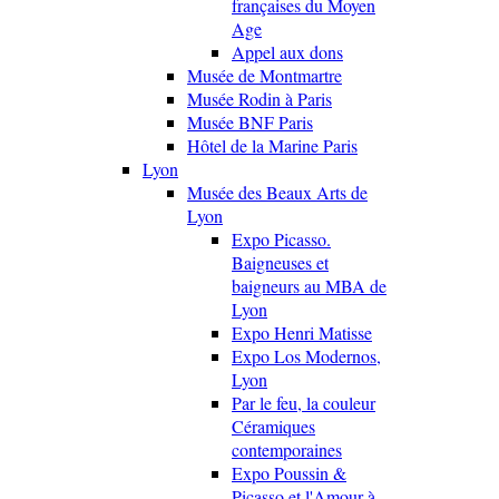
françaises du Moyen
Age
Appel aux dons
Musée de Montmartre
Musée Rodin à Paris
Musée BNF Paris
Hôtel de la Marine Paris
Lyon
Musée des Beaux Arts de
Lyon
Expo Picasso.
Baigneuses et
baigneurs au MBA de
Lyon
Expo Henri Matisse
Expo Los Modernos,
Lyon
Par le feu, la couleur
Céramiques
contemporaines
Expo Poussin &
Picasso et l'Amour à