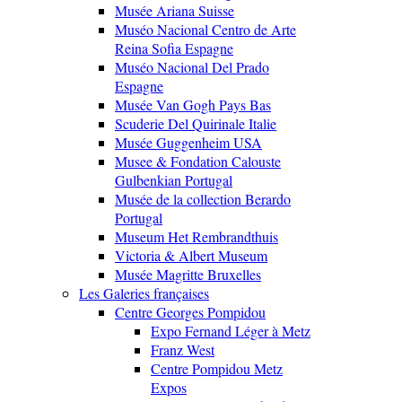
Musée Ariana Suisse
Muséo Nacional Centro de Arte
Reina Sofia Espagne
Muséo Nacional Del Prado
Espagne
Musée Van Gogh Pays Bas
Scuderie Del Quirinale Italie
Musée Guggenheim USA
Musee & Fondation Calouste
Gulbenkian Portugal
Musée de la collection Berardo
Portugal
Museum Het Rembrandthuis
Victoria & Albert Museum
Musée Magritte Bruxelles
Les Galeries françaises
Centre Georges Pompidou
Expo Fernand Léger à Metz
Franz West
Centre Pompidou Metz
Expos