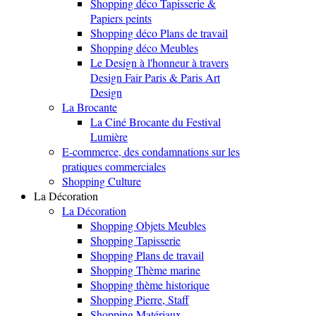
Shopping déco Tapisserie &
Papiers peints
Shopping déco Plans de travail
Shopping déco Meubles
Le Design à l'honneur à travers
Design Fair Paris & Paris Art
Design
La Brocante
La Ciné Brocante du Festival
Lumière
E-commerce, des condamnations sur les
pratiques commerciales
Shopping Culture
La Décoration
La Décoration
Shopping Objets Meubles
Shopping Tapisserie
Shopping Plans de travail
Shopping Thème marine
Shopping thème historique
Shopping Pierre, Staff
Shopping Matériaux