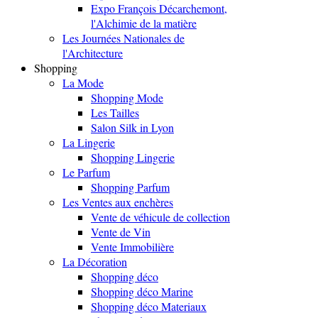
Expo François Décarchemont,
l'Alchimie de la matière
Les Journées Nationales de
l'Architecture
Shopping
La Mode
Shopping Mode
Les Tailles
Salon Silk in Lyon
La Lingerie
Shopping Lingerie
Le Parfum
Shopping Parfum
Les Ventes aux enchères
Vente de véhicule de collection
Vente de Vin
Vente Immobilière
La Décoration
Shopping déco
Shopping déco Marine
Shopping déco Materiaux