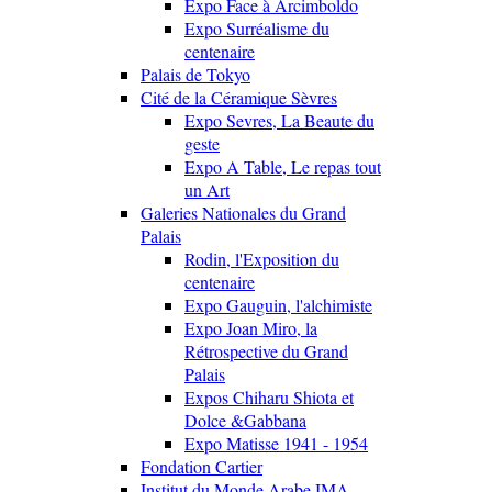
Expo Face à Arcimboldo
Expo Surréalisme du
centenaire
Palais de Tokyo
Cité de la Céramique Sèvres
Expo Sevres, La Beaute du
geste
Expo A Table, Le repas tout
un Art
Galeries Nationales du Grand
Palais
Rodin, l'Exposition du
centenaire
Expo Gauguin, l'alchimiste
Expo Joan Miro, la
Rétrospective du Grand
Palais
Expos Chiharu Shiota et
Dolce &Gabbana
Expo Matisse 1941 - 1954
Fondation Cartier
Institut du Monde Arabe IMA