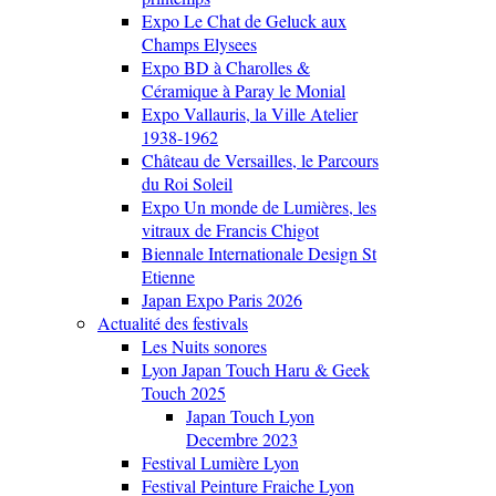
Expo Le Chat de Geluck aux
Champs Elysees
Expo BD à Charolles &
Céramique à Paray le Monial
Expo Vallauris, la Ville Atelier
1938-1962
Château de Versailles, le Parcours
du Roi Soleil
Expo Un monde de Lumières, les
vitraux de Francis Chigot
Biennale Internationale Design St
Etienne
Japan Expo Paris 2026
Actualité des festivals
Les Nuits sonores
Lyon Japan Touch Haru & Geek
Touch 2025
Japan Touch Lyon
Decembre 2023
Festival Lumière Lyon
Festival Peinture Fraiche Lyon