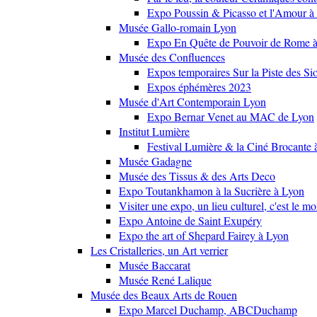
Expo Poussin & Picasso et l'Amour à
Musée Gallo-romain Lyon
Expo En Quête de Pouvoir de Rome
Musée des Confluences
Expos temporaires Sur la Piste des Si
Expos éphémères 2023
Musée d'Art Contemporain Lyon
Expo Bernar Venet au MAC de Lyon
Institut Lumière
Festival Lumière & la Ciné Brocante 
Musée Gadagne
Musée des Tissus & des Arts Deco
Expo Toutankhamon à la Sucrière à Lyon
Visiter une expo, un lieu culturel, c'est le m
Expo Antoine de Saint Exupéry
Expo the art of Shepard Fairey à Lyon
Les Cristalleries, un Art verrier
Musée Baccarat
Musée René Lalique
Musée des Beaux Arts de Rouen
Expo Marcel Duchamp, ABCDuchamp