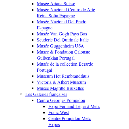
Musée Ariana Suisse
Muséo Nacional Centro de Arte
Reina Sofia Espagne
Muséo Nacional Del Prado
Espagne
Musée Van Gogh Pays Bas
Scuderie Del Quirinale Italie
Musée Guggenheim USA
Musee & Fondation Calouste
Gulbenkian Portugal
Musée de la collection Berardo
Portugal
Museum Het Rembrandthuis
Victoria & Albert Museum
Musée Magritte Bruxelles
Les Galeries françaises
Centre Georges Pompidou
Expo Fernand Léger à Metz
Franz West
Centre Pompidou Metz
Expos