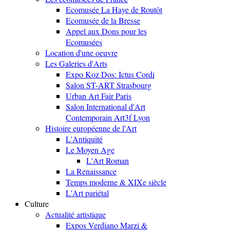
Ecomusée La Haye de Routôt
Ecomusée de la Bresse
Appel aux Dons pour les
Ecomusées
Location d'une oeuvre
Les Galeries d'Arts
Expo Koz Dos: Ictus Cordi
Salon ST-ART Strasbourg
Urban Art Fair Paris
Salon International d'Art
Contemporain Art3f Lyon
Histoire européenne de l'Art
L'Antiquité
Le Moyen Age
L'Art Roman
La Renaissance
Temps moderne & XIXe siècle
L'Art pariétal
Culture
Actualité artistique
Expos Verdiano Marzi &