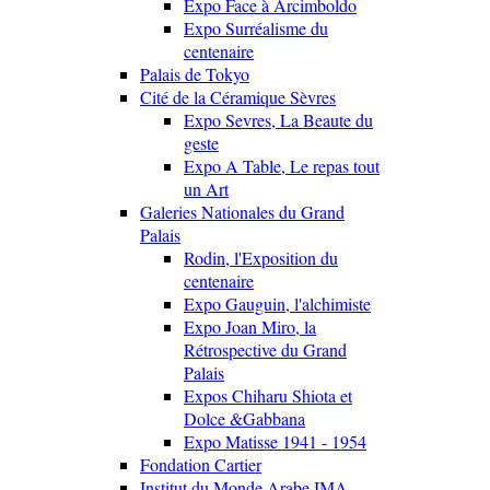
Expo Face à Arcimboldo
Expo Surréalisme du
centenaire
Palais de Tokyo
Cité de la Céramique Sèvres
Expo Sevres, La Beaute du
geste
Expo A Table, Le repas tout
un Art
Galeries Nationales du Grand
Palais
Rodin, l'Exposition du
centenaire
Expo Gauguin, l'alchimiste
Expo Joan Miro, la
Rétrospective du Grand
Palais
Expos Chiharu Shiota et
Dolce &Gabbana
Expo Matisse 1941 - 1954
Fondation Cartier
Institut du Monde Arabe IMA