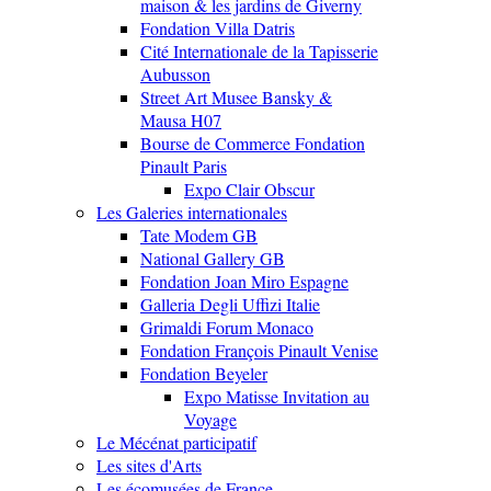
maison & les jardins de Giverny
Fondation Villa Datris
Cité Internationale de la Tapisserie
Aubusson
Street Art Musee Bansky &
Mausa H07
Bourse de Commerce Fondation
Pinault Paris
Expo Clair Obscur
Les Galeries internationales
Tate Modem GB
National Gallery GB
Fondation Joan Miro Espagne
Galleria Degli Uffizi Italie
Grimaldi Forum Monaco
Fondation François Pinault Venise
Fondation Beyeler
Expo Matisse Invitation au
Voyage
Le Mécénat participatif
Les sites d'Arts
Les écomusées de France