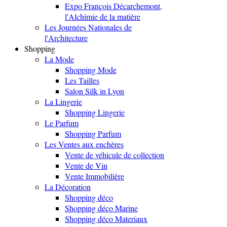
Expo François Décarchemont,
l'Alchimie de la matière
Les Journées Nationales de
l'Architecture
Shopping
La Mode
Shopping Mode
Les Tailles
Salon Silk in Lyon
La Lingerie
Shopping Lingerie
Le Parfum
Shopping Parfum
Les Ventes aux enchères
Vente de véhicule de collection
Vente de Vin
Vente Immobilière
La Décoration
Shopping déco
Shopping déco Marine
Shopping déco Materiaux