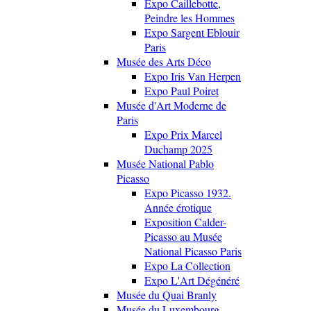
Expo Caillebotte,
Peindre les Hommes
Expo Sargent Eblouir
Paris
Musée des Arts Déco
Expo Iris Van Herpen
Expo Paul Poiret
Musée d'Art Moderne de
Paris
Expo Prix Marcel
Duchamp 2025
Musée National Pablo
Picasso
Expo Picasso 1932.
Année érotique
Exposition Calder-
Picasso au Musée
National Picasso Paris
Expo La Collection
Expo L'Art Dégénéré
Musée du Quai Branly
Musée du Luxembourg