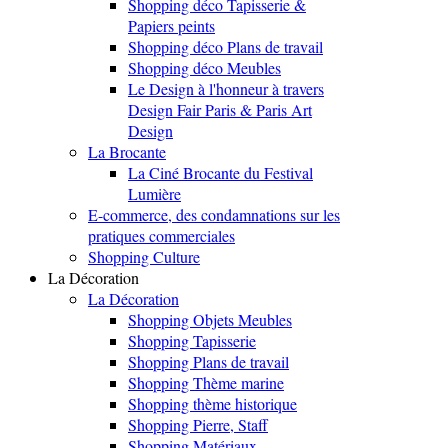
Shopping déco Tapisserie &
Papiers peints
Shopping déco Plans de travail
Shopping déco Meubles
Le Design à l'honneur à travers
Design Fair Paris & Paris Art
Design
La Brocante
La Ciné Brocante du Festival
Lumière
E-commerce, des condamnations sur les
pratiques commerciales
Shopping Culture
La Décoration
La Décoration
Shopping Objets Meubles
Shopping Tapisserie
Shopping Plans de travail
Shopping Thème marine
Shopping thème historique
Shopping Pierre, Staff
Shopping Matériaux