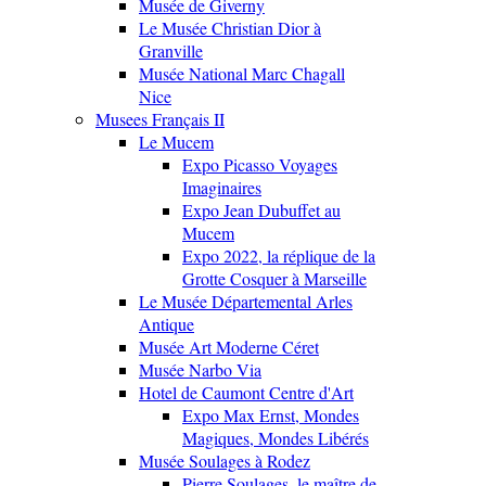
Musée de Giverny
Le Musée Christian Dior à
Granville
Musée National Marc Chagall
Nice
Musees Français II
Le Mucem
Expo Picasso Voyages
Imaginaires
Expo Jean Dubuffet au
Mucem
Expo 2022, la réplique de la
Grotte Cosquer à Marseille
Le Musée Départemental Arles
Antique
Musée Art Moderne Céret
Musée Narbo Via
Hotel de Caumont Centre d'Art
Expo Max Ernst, Mondes
Magiques, Mondes Libérés
Musée Soulages à Rodez
Pierre Soulages, le maître de