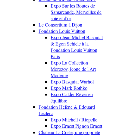
Expo Sur les Routes de
Samarcande, Merveilles de
soie et d'or
Le Consortium à Dijon
Fondation Louis Vuitton
Expo Jean Michel Basquiat
& Egon Schiele à la
Fondation Louis Vuitton
Paris
Expo La Collection
Morozov, Icone de l'Art
Moderne
Expo Basquiat Warhol
Expo Mark Rothko
Expo Calder Rêver en
équilibre
Fondation Helène & Edouard
Leclerc
Expo Mitchell / Riopelle
Expo Ernest Pignon Ernest
Château La Coste, une propriété