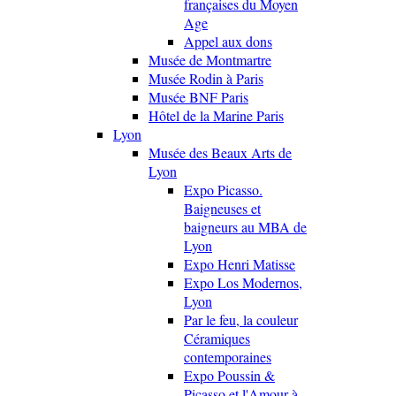
françaises du Moyen
Age
Appel aux dons
Musée de Montmartre
Musée Rodin à Paris
Musée BNF Paris
Hôtel de la Marine Paris
Lyon
Musée des Beaux Arts de
Lyon
Expo Picasso.
Baigneuses et
baigneurs au MBA de
Lyon
Expo Henri Matisse
Expo Los Modernos,
Lyon
Par le feu, la couleur
Céramiques
contemporaines
Expo Poussin &
Picasso et l'Amour à