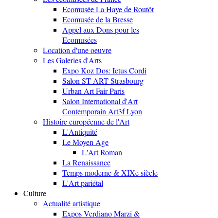
Ecomusée La Haye de Routôt
Ecomusée de la Bresse
Appel aux Dons pour les
Ecomusées
Location d'une oeuvre
Les Galeries d'Arts
Expo Koz Dos: Ictus Cordi
Salon ST-ART Strasbourg
Urban Art Fair Paris
Salon International d'Art
Contemporain Art3f Lyon
Histoire européenne de l'Art
L'Antiquité
Le Moyen Age
L'Art Roman
La Renaissance
Temps moderne & XIXe siècle
L'Art pariétal
Culture
Actualité artistique
Expos Verdiano Marzi &