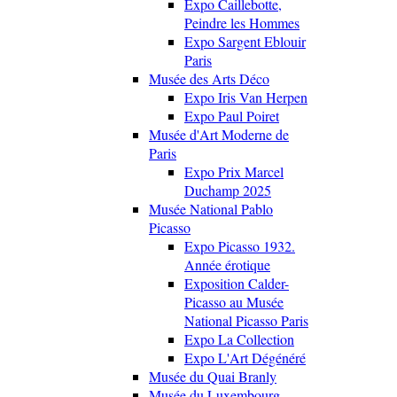
Expo Caillebotte,
Peindre les Hommes
Expo Sargent Eblouir
Paris
Musée des Arts Déco
Expo Iris Van Herpen
Expo Paul Poiret
Musée d'Art Moderne de
Paris
Expo Prix Marcel
Duchamp 2025
Musée National Pablo
Picasso
Expo Picasso 1932.
Année érotique
Exposition Calder-
Picasso au Musée
National Picasso Paris
Expo La Collection
Expo L'Art Dégénéré
Musée du Quai Branly
Musée du Luxembourg