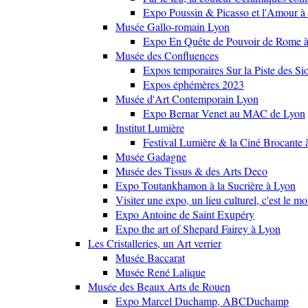
Expo Poussin & Picasso et l'Amour à
Musée Gallo-romain Lyon
Expo En Quête de Pouvoir de Rome
Musée des Confluences
Expos temporaires Sur la Piste des Si
Expos éphémères 2023
Musée d'Art Contemporain Lyon
Expo Bernar Venet au MAC de Lyon
Institut Lumière
Festival Lumière & la Ciné Brocante 
Musée Gadagne
Musée des Tissus & des Arts Deco
Expo Toutankhamon à la Sucrière à Lyon
Visiter une expo, un lieu culturel, c'est le m
Expo Antoine de Saint Exupéry
Expo the art of Shepard Fairey à Lyon
Les Cristalleries, un Art verrier
Musée Baccarat
Musée René Lalique
Musée des Beaux Arts de Rouen
Expo Marcel Duchamp, ABCDuchamp