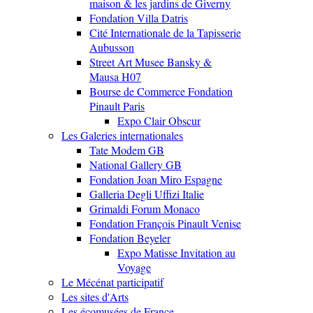
maison & les jardins de Giverny
Fondation Villa Datris
Cité Internationale de la Tapisserie
Aubusson
Street Art Musee Bansky &
Mausa H07
Bourse de Commerce Fondation
Pinault Paris
Expo Clair Obscur
Les Galeries internationales
Tate Modem GB
National Gallery GB
Fondation Joan Miro Espagne
Galleria Degli Uffizi Italie
Grimaldi Forum Monaco
Fondation François Pinault Venise
Fondation Beyeler
Expo Matisse Invitation au
Voyage
Le Mécénat participatif
Les sites d'Arts
Les écomusées de France