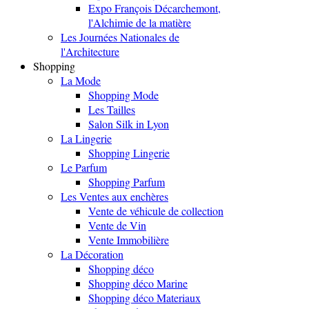
Expo François Décarchemont,
l'Alchimie de la matière
Les Journées Nationales de
l'Architecture
Shopping
La Mode
Shopping Mode
Les Tailles
Salon Silk in Lyon
La Lingerie
Shopping Lingerie
Le Parfum
Shopping Parfum
Les Ventes aux enchères
Vente de véhicule de collection
Vente de Vin
Vente Immobilière
La Décoration
Shopping déco
Shopping déco Marine
Shopping déco Materiaux