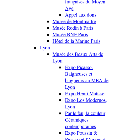
françaises du Moyen
Age
Appel aux dons
Musée de Montmartre
Musée Rodin à Paris
Musée BNF Paris
Hôtel de la Marine Paris
Lyon
Musée des Beaux Arts de
Lyon
Expo Picasso.
Baigneuses et
baigneurs au MBA de
Lyon
Expo Henri Matisse
Expo Los Modernos,
Lyon
Par le feu, la couleur
Céramiques
contemporaines
Expo Poussin &
Picasso et l'Amour à