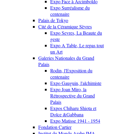
Expo Face à Arcimboldo
Expo Surréalisme du
centenaire
Palais de Tokyo
Cité de la Céramique Sèvres
Expo Sevres, La Beaute du
geste
Expo A Table, Le repas tout
un Art
Galeries Nationales du Grand
Palais
Rodin, l'Exposition du
centenaire
Expo Gauguin, l'alchimiste
Expo Joan Miro, la
Rétrospective du Grand
Palais
Expos Chiharu Shiota et
Dolce &Gabbana
Expo Matisse 1941 - 1954
Fondation Cartier
Institut du Monde Arabe IMA