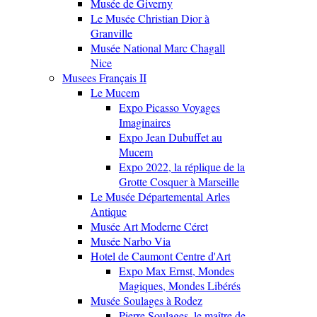
Musée de Giverny
Le Musée Christian Dior à
Granville
Musée National Marc Chagall
Nice
Musees Français II
Le Mucem
Expo Picasso Voyages
Imaginaires
Expo Jean Dubuffet au
Mucem
Expo 2022, la réplique de la
Grotte Cosquer à Marseille
Le Musée Départemental Arles
Antique
Musée Art Moderne Céret
Musée Narbo Via
Hotel de Caumont Centre d'Art
Expo Max Ernst, Mondes
Magiques, Mondes Libérés
Musée Soulages à Rodez
Pierre Soulages, le maître de