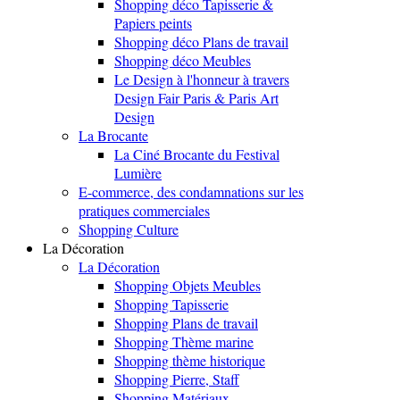
Shopping déco Tapisserie &
Papiers peints
Shopping déco Plans de travail
Shopping déco Meubles
Le Design à l'honneur à travers
Design Fair Paris & Paris Art
Design
La Brocante
La Ciné Brocante du Festival
Lumière
E-commerce, des condamnations sur les
pratiques commerciales
Shopping Culture
La Décoration
La Décoration
Shopping Objets Meubles
Shopping Tapisserie
Shopping Plans de travail
Shopping Thème marine
Shopping thème historique
Shopping Pierre, Staff
Shopping Matériaux