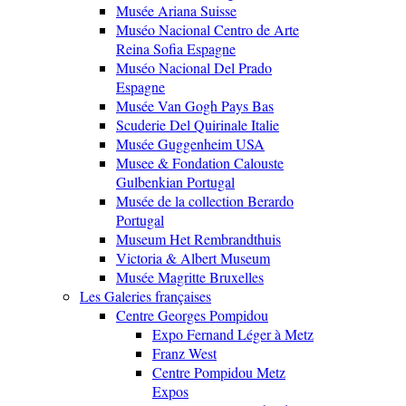
Musée Ariana Suisse
Muséo Nacional Centro de Arte
Reina Sofia Espagne
Muséo Nacional Del Prado
Espagne
Musée Van Gogh Pays Bas
Scuderie Del Quirinale Italie
Musée Guggenheim USA
Musee & Fondation Calouste
Gulbenkian Portugal
Musée de la collection Berardo
Portugal
Museum Het Rembrandthuis
Victoria & Albert Museum
Musée Magritte Bruxelles
Les Galeries françaises
Centre Georges Pompidou
Expo Fernand Léger à Metz
Franz West
Centre Pompidou Metz
Expos