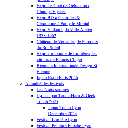
Expo Le Chat de Geluck aux
Champs Elysees
Expo BD à Charolles &
Céramique à Paray le Monial
Expo Vallauris, la Ville Atelier
1938-1962
Château de Versailles, le Parcours
du Roi Soleil
Expo Un monde de Lumières, les
vitraux de Francis Chigot
Biennale Internationale Design St
Etienne
Japan Expo Paris 2026
Actualité des festivals
Les Nuits sonores
Lyon Japan Touch Haru & Geek
Touch 2025
Japan Touch Lyon
Decembre 2023
Festival Lumière Lyon
Festival Peinture Fraiche Lyon