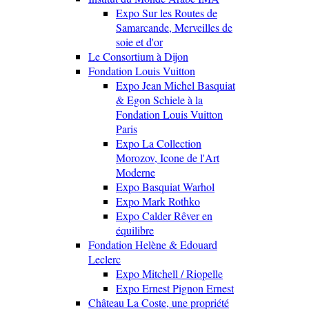
Expo Sur les Routes de
Samarcande, Merveilles de
soie et d'or
Le Consortium à Dijon
Fondation Louis Vuitton
Expo Jean Michel Basquiat
& Egon Schiele à la
Fondation Louis Vuitton
Paris
Expo La Collection
Morozov, Icone de l'Art
Moderne
Expo Basquiat Warhol
Expo Mark Rothko
Expo Calder Rêver en
équilibre
Fondation Helène & Edouard
Leclerc
Expo Mitchell / Riopelle
Expo Ernest Pignon Ernest
Château La Coste, une propriété