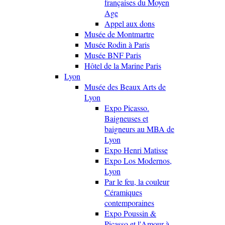
françaises du Moyen
Age
Appel aux dons
Musée de Montmartre
Musée Rodin à Paris
Musée BNF Paris
Hôtel de la Marine Paris
Lyon
Musée des Beaux Arts de
Lyon
Expo Picasso.
Baigneuses et
baigneurs au MBA de
Lyon
Expo Henri Matisse
Expo Los Modernos,
Lyon
Par le feu, la couleur
Céramiques
contemporaines
Expo Poussin &
Picasso et l'Amour à