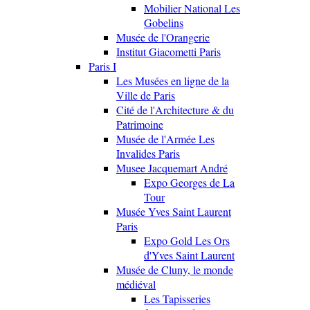
Mobilier National Les
Gobelins
Musée de l'Orangerie
Institut Giacometti Paris
Paris I
Les Musées en ligne de la
Ville de Paris
Cité de l'Architecture & du
Patrimoine
Musée de l'Armée Les
Invalides Paris
Musee Jacquemart André
Expo Georges de La
Tour
Musée Yves Saint Laurent
Paris
Expo Gold Les Ors
d'Yves Saint Laurent
Musée de Cluny, le monde
médiéval
Les Tapisseries