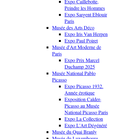
Expo Caillebotte,
Peindre les Hommes
Expo Sargent Eblouir
Paris
Musée des Arts Déco
Expo Iris Van Herpen
Expo Paul Poiret
Musée d'Art Moderne de
Paris
Expo Prix Marcel
Duchamp 2025
Musée National Pablo
Picasso
Expo Picasso 1932.
Année érotique
Exposition Calder-
Picasso au Musée
National Picasso Paris
Expo La Collection
Expo L'Art Dégénéré
Musée du Quai Branly
Musée du Luxembourg