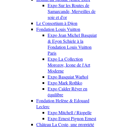
Expo Sur les Routes de
Samarcande, Merveilles de
soie et d'or
Le Consortium à Dijon
Fondation Louis Vuitton
Expo Jean Michel Basquiat
& Egon Schiele à la
Fondation Louis Vuitton
Paris
Expo La Collection
Morozov, Icone de l'Art
Moderne
Expo Basquiat Warhol
Expo Mark Rothko
Expo Calder Rêver en
équilibre
Fondation Helène & Edouard
Leclerc
Expo Mitchell / Riopelle
Expo Ernest Pignon Ernest
Château La Coste, une propriété