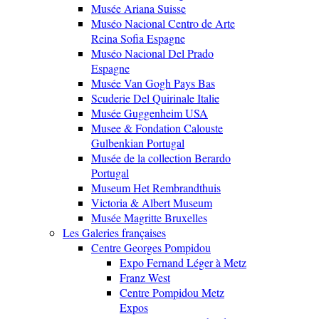
Musée Ariana Suisse
Muséo Nacional Centro de Arte
Reina Sofia Espagne
Muséo Nacional Del Prado
Espagne
Musée Van Gogh Pays Bas
Scuderie Del Quirinale Italie
Musée Guggenheim USA
Musee & Fondation Calouste
Gulbenkian Portugal
Musée de la collection Berardo
Portugal
Museum Het Rembrandthuis
Victoria & Albert Museum
Musée Magritte Bruxelles
Les Galeries françaises
Centre Georges Pompidou
Expo Fernand Léger à Metz
Franz West
Centre Pompidou Metz
Expos