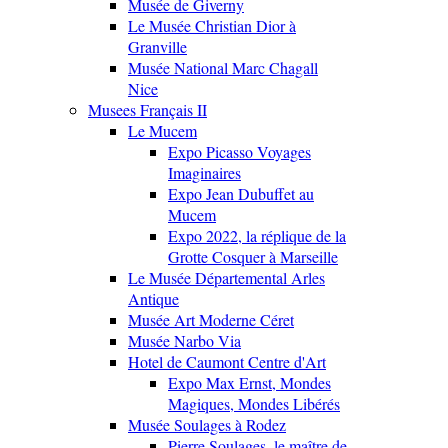
Musée de Giverny
Le Musée Christian Dior à
Granville
Musée National Marc Chagall
Nice
Musees Français II
Le Mucem
Expo Picasso Voyages
Imaginaires
Expo Jean Dubuffet au
Mucem
Expo 2022, la réplique de la
Grotte Cosquer à Marseille
Le Musée Départemental Arles
Antique
Musée Art Moderne Céret
Musée Narbo Via
Hotel de Caumont Centre d'Art
Expo Max Ernst, Mondes
Magiques, Mondes Libérés
Musée Soulages à Rodez
Pierre Soulages, le maître de