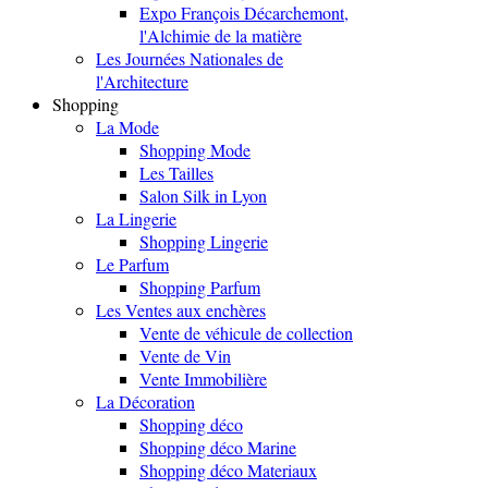
Expo François Décarchemont,
l'Alchimie de la matière
Les Journées Nationales de
l'Architecture
Shopping
La Mode
Shopping Mode
Les Tailles
Salon Silk in Lyon
La Lingerie
Shopping Lingerie
Le Parfum
Shopping Parfum
Les Ventes aux enchères
Vente de véhicule de collection
Vente de Vin
Vente Immobilière
La Décoration
Shopping déco
Shopping déco Marine
Shopping déco Materiaux