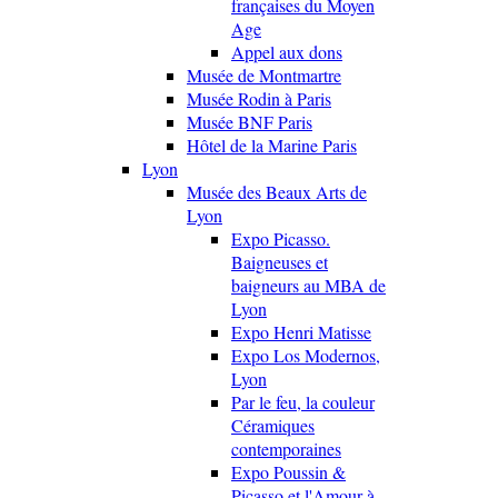
françaises du Moyen
Age
Appel aux dons
Musée de Montmartre
Musée Rodin à Paris
Musée BNF Paris
Hôtel de la Marine Paris
Lyon
Musée des Beaux Arts de
Lyon
Expo Picasso.
Baigneuses et
baigneurs au MBA de
Lyon
Expo Henri Matisse
Expo Los Modernos,
Lyon
Par le feu, la couleur
Céramiques
contemporaines
Expo Poussin &
Picasso et l'Amour à