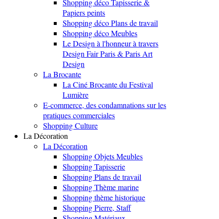
Shopping déco Tapisserie &
Papiers peints
Shopping déco Plans de travail
Shopping déco Meubles
Le Design à l'honneur à travers
Design Fair Paris & Paris Art
Design
La Brocante
La Ciné Brocante du Festival
Lumière
E-commerce, des condamnations sur les
pratiques commerciales
Shopping Culture
La Décoration
La Décoration
Shopping Objets Meubles
Shopping Tapisserie
Shopping Plans de travail
Shopping Thème marine
Shopping thème historique
Shopping Pierre, Staff
Shopping Matériaux