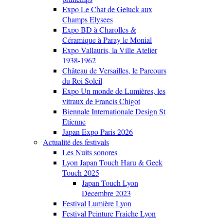
Expo Le Chat de Geluck aux
Champs Elysees
Expo BD à Charolles &
Céramique à Paray le Monial
Expo Vallauris, la Ville Atelier
1938-1962
Château de Versailles, le Parcours
du Roi Soleil
Expo Un monde de Lumières, les
vitraux de Francis Chigot
Biennale Internationale Design St
Etienne
Japan Expo Paris 2026
Actualité des festivals
Les Nuits sonores
Lyon Japan Touch Haru & Geek
Touch 2025
Japan Touch Lyon
Decembre 2023
Festival Lumière Lyon
Festival Peinture Fraiche Lyon