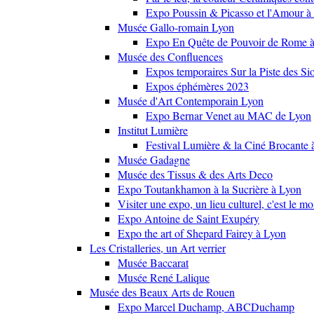
Expo Poussin & Picasso et l'Amour à
Musée Gallo-romain Lyon
Expo En Quête de Pouvoir de Rome
Musée des Confluences
Expos temporaires Sur la Piste des Si
Expos éphémères 2023
Musée d'Art Contemporain Lyon
Expo Bernar Venet au MAC de Lyon
Institut Lumière
Festival Lumière & la Ciné Brocante 
Musée Gadagne
Musée des Tissus & des Arts Deco
Expo Toutankhamon à la Sucrière à Lyon
Visiter une expo, un lieu culturel, c'est le m
Expo Antoine de Saint Exupéry
Expo the art of Shepard Fairey à Lyon
Les Cristalleries, un Art verrier
Musée Baccarat
Musée René Lalique
Musée des Beaux Arts de Rouen
Expo Marcel Duchamp, ABCDuchamp