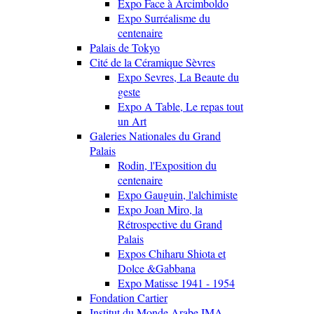
Expo Face à Arcimboldo
Expo Surréalisme du
centenaire
Palais de Tokyo
Cité de la Céramique Sèvres
Expo Sevres, La Beaute du
geste
Expo A Table, Le repas tout
un Art
Galeries Nationales du Grand
Palais
Rodin, l'Exposition du
centenaire
Expo Gauguin, l'alchimiste
Expo Joan Miro, la
Rétrospective du Grand
Palais
Expos Chiharu Shiota et
Dolce &Gabbana
Expo Matisse 1941 - 1954
Fondation Cartier
Institut du Monde Arabe IMA