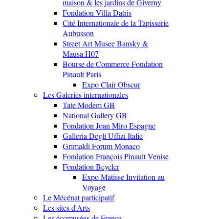
maison & les jardins de Giverny
Fondation Villa Datris
Cité Internationale de la Tapisserie
Aubusson
Street Art Musee Bansky &
Mausa H07
Bourse de Commerce Fondation
Pinault Paris
Expo Clair Obscur
Les Galeries internationales
Tate Modem GB
National Gallery GB
Fondation Joan Miro Espagne
Galleria Degli Uffizi Italie
Grimaldi Forum Monaco
Fondation François Pinault Venise
Fondation Beyeler
Expo Matisse Invitation au
Voyage
Le Mécénat participatif
Les sites d'Arts
Les écomusées de France