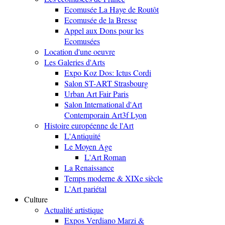
Ecomusée La Haye de Routôt
Ecomusée de la Bresse
Appel aux Dons pour les
Ecomusées
Location d'une oeuvre
Les Galeries d'Arts
Expo Koz Dos: Ictus Cordi
Salon ST-ART Strasbourg
Urban Art Fair Paris
Salon International d'Art
Contemporain Art3f Lyon
Histoire européenne de l'Art
L'Antiquité
Le Moyen Age
L'Art Roman
La Renaissance
Temps moderne & XIXe siècle
L'Art pariétal
Culture
Actualité artistique
Expos Verdiano Marzi &