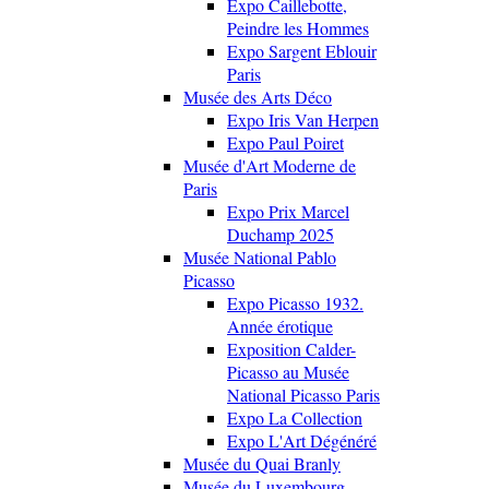
Expo Caillebotte,
Peindre les Hommes
Expo Sargent Eblouir
Paris
Musée des Arts Déco
Expo Iris Van Herpen
Expo Paul Poiret
Musée d'Art Moderne de
Paris
Expo Prix Marcel
Duchamp 2025
Musée National Pablo
Picasso
Expo Picasso 1932.
Année érotique
Exposition Calder-
Picasso au Musée
National Picasso Paris
Expo La Collection
Expo L'Art Dégénéré
Musée du Quai Branly
Musée du Luxembourg