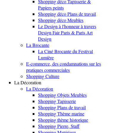
Shopping déco Tapisserie &
Papiers peints
Shopping déco Plans de travail
Shopping déco Meubles
Le Design à l'honneur à travers
Design Fair Paris & Paris Art
Design
La Brocante
La Ciné Brocante du Festival
Lumière
E-commerce, des condamnations sur les
pratiques commerciales
Shopping Culture
La Décoration
La Décoration
Shopping Objets Meubles
Shopping Tapisserie
Shopping Plans de travail
Shopping Thème marine
Shopping thème historique
Shopping Pierre, Staff
Shopping Matériaux