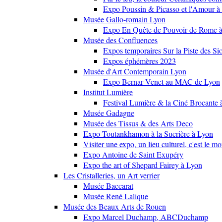
Expo Poussin & Picasso et l'Amour à
Musée Gallo-romain Lyon
Expo En Quête de Pouvoir de Rome
Musée des Confluences
Expos temporaires Sur la Piste des Si
Expos éphémères 2023
Musée d'Art Contemporain Lyon
Expo Bernar Venet au MAC de Lyon
Institut Lumière
Festival Lumière & la Ciné Brocante 
Musée Gadagne
Musée des Tissus & des Arts Deco
Expo Toutankhamon à la Sucrière à Lyon
Visiter une expo, un lieu culturel, c'est le m
Expo Antoine de Saint Exupéry
Expo the art of Shepard Fairey à Lyon
Les Cristalleries, un Art verrier
Musée Baccarat
Musée René Lalique
Musée des Beaux Arts de Rouen
Expo Marcel Duchamp, ABCDuchamp