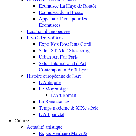
Ecomusée La Haye de Routôt
Ecomusée de la Bresse
Appel aux Dons pour les
Ecomusées
Location d'une oeuvre
Les Galeries d'Arts
Expo Koz Dos: Ictus Cordi
Salon ST-ART Strasbourg
Urban Art Fair Paris
Salon International d'Art
Contemporain Art3f Lyon
Histoire européenne de l'Art
L'Antiquité
Le Moyen Age
L'Art Roman
La Renaissance
Temps moderne & XIXe siècle
L'Art pariétal
Culture
Actualité artistique
Expos Verdiano Marzi &