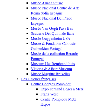
Musée Ariana Suisse
Muséo Nacional Centro de Arte
Reina Sofia Espagne
Muséo Nacional Del Prado
Espagne
Musée Van Gogh Pays Bas
Scuderie Del Quirinale Italie
Musée Guggenheim USA
Musee & Fondation Calouste
Gulbenkian Portugal
Musée de la collection Berardo
Portugal
Museum Het Rembrandthuis
Victoria & Albert Museum
Musée Magritte Bruxelles
Les Galeries françaises
Centre Georges Pompidou
Expo Fernand Léger à Metz
Franz West
Centre Pompidou Metz
Expos