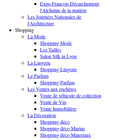
Expo François Décarchemont,
l'Alchimie de la matière
Les Journées Nationales de
l'Architecture
Shopping
La Mode
Shopping Mode
Les Tailles
Salon Silk in Lyon
La Lingerie
Shopping Lingerie
Le Parfum
Shopping Parfum
Les Ventes aux enchères
Vente de véhicule de collection
Vente de Vin
Vente Immobilière
La Décoration
Shopping déco
Shopping déco Marine
Shopping déco Materiaux