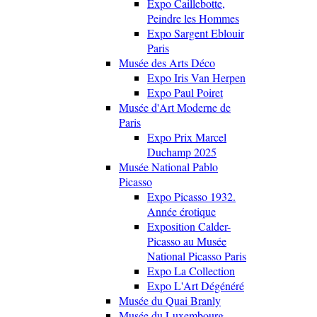
Expo Caillebotte,
Peindre les Hommes
Expo Sargent Eblouir
Paris
Musée des Arts Déco
Expo Iris Van Herpen
Expo Paul Poiret
Musée d'Art Moderne de
Paris
Expo Prix Marcel
Duchamp 2025
Musée National Pablo
Picasso
Expo Picasso 1932.
Année érotique
Exposition Calder-
Picasso au Musée
National Picasso Paris
Expo La Collection
Expo L'Art Dégénéré
Musée du Quai Branly
Musée du Luxembourg