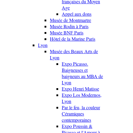
françaises du Moyen
Age
Appel aux dons
Musée de Montmartre
Musée Rodin à Paris
Musée BNF Paris
Hôtel de la Marine Paris
Lyon
Musée des Beaux Arts de
Lyon
Expo Picasso.
Baigneuses et
baigneurs au MBA de
Lyon
Expo Henri Matisse
Expo Los Modernos,
Lyon
Par le feu, la couleur
Céramiques
contemporaines
Expo Poussin &
Picasso et l'Amour à