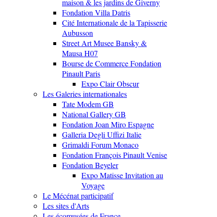
maison & les jardins de Giverny
Fondation Villa Datris
Cité Internationale de la Tapisserie
Aubusson
Street Art Musee Bansky &
Mausa H07
Bourse de Commerce Fondation
Pinault Paris
Expo Clair Obscur
Les Galeries internationales
Tate Modem GB
National Gallery GB
Fondation Joan Miro Espagne
Galleria Degli Uffizi Italie
Grimaldi Forum Monaco
Fondation François Pinault Venise
Fondation Beyeler
Expo Matisse Invitation au
Voyage
Le Mécénat participatif
Les sites d'Arts
Les écomusées de France