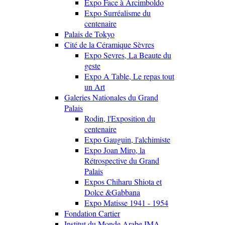
Expo Face à Arcimboldo
Expo Surréalisme du
centenaire
Palais de Tokyo
Cité de la Céramique Sèvres
Expo Sevres, La Beaute du
geste
Expo A Table, Le repas tout
un Art
Galeries Nationales du Grand
Palais
Rodin, l'Exposition du
centenaire
Expo Gauguin, l'alchimiste
Expo Joan Miro, la
Rétrospective du Grand
Palais
Expos Chiharu Shiota et
Dolce &Gabbana
Expo Matisse 1941 - 1954
Fondation Cartier
Institut du Monde Arabe IMA