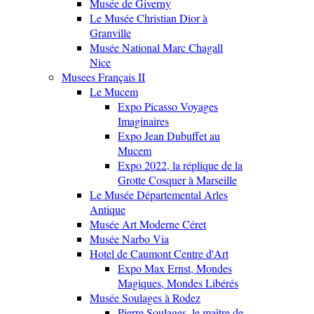
Musée de Giverny
Le Musée Christian Dior à
Granville
Musée National Marc Chagall
Nice
Musees Français II
Le Mucem
Expo Picasso Voyages
Imaginaires
Expo Jean Dubuffet au
Mucem
Expo 2022, la réplique de la
Grotte Cosquer à Marseille
Le Musée Départemental Arles
Antique
Musée Art Moderne Céret
Musée Narbo Via
Hotel de Caumont Centre d'Art
Expo Max Ernst, Mondes
Magiques, Mondes Libérés
Musée Soulages à Rodez
Pierre Soulages, le maître de