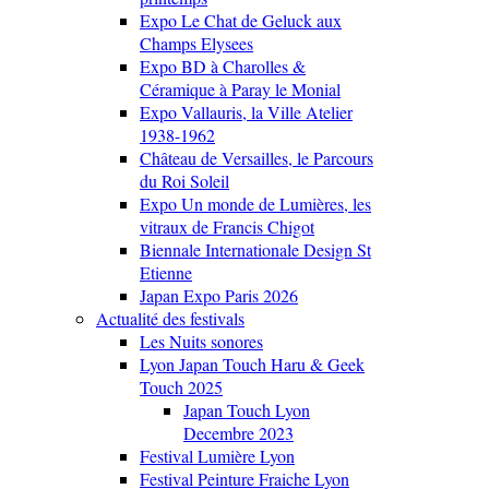
Expo Le Chat de Geluck aux
Champs Elysees
Expo BD à Charolles &
Céramique à Paray le Monial
Expo Vallauris, la Ville Atelier
1938-1962
Château de Versailles, le Parcours
du Roi Soleil
Expo Un monde de Lumières, les
vitraux de Francis Chigot
Biennale Internationale Design St
Etienne
Japan Expo Paris 2026
Actualité des festivals
Les Nuits sonores
Lyon Japan Touch Haru & Geek
Touch 2025
Japan Touch Lyon
Decembre 2023
Festival Lumière Lyon
Festival Peinture Fraiche Lyon