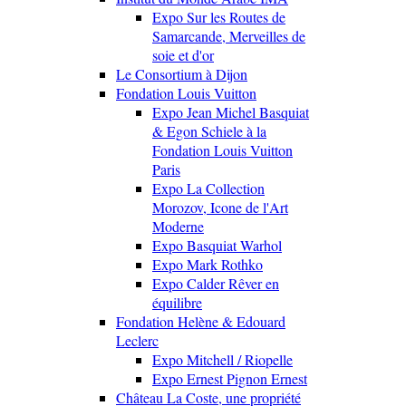
Expo Sur les Routes de
Samarcande, Merveilles de
soie et d'or
Le Consortium à Dijon
Fondation Louis Vuitton
Expo Jean Michel Basquiat
& Egon Schiele à la
Fondation Louis Vuitton
Paris
Expo La Collection
Morozov, Icone de l'Art
Moderne
Expo Basquiat Warhol
Expo Mark Rothko
Expo Calder Rêver en
équilibre
Fondation Helène & Edouard
Leclerc
Expo Mitchell / Riopelle
Expo Ernest Pignon Ernest
Château La Coste, une propriété