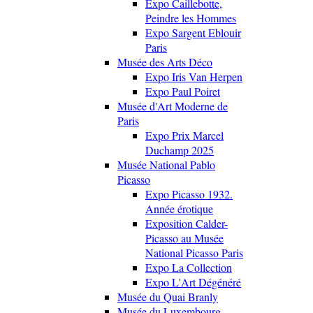
Expo Caillebotte,
Peindre les Hommes
Expo Sargent Eblouir
Paris
Musée des Arts Déco
Expo Iris Van Herpen
Expo Paul Poiret
Musée d'Art Moderne de
Paris
Expo Prix Marcel
Duchamp 2025
Musée National Pablo
Picasso
Expo Picasso 1932.
Année érotique
Exposition Calder-
Picasso au Musée
National Picasso Paris
Expo La Collection
Expo L'Art Dégénéré
Musée du Quai Branly
Musée du Luxembourg