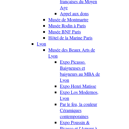
françaises du Moyen
Age
Appel aux dons
Musée de Montmartre
Musée Rodin à Paris
Musée BNF Paris
Hôtel de la Marine Paris
Lyon
Musée des Beaux Arts de
Lyon
Expo Picasso.
Baigneuses et
baigneurs au MBA de
Lyon
Expo Henri Matisse
Expo Los Modernos,
Lyon
Par le feu, la couleur
Céramiques
contemporaines
Expo Poussin &
Picasso et l'Amour à