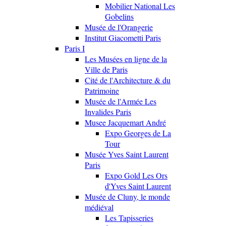
Mobilier National Les
Gobelins
Musée de l'Orangerie
Institut Giacometti Paris
Paris I
Les Musées en ligne de la
Ville de Paris
Cité de l'Architecture & du
Patrimoine
Musée de l'Armée Les
Invalides Paris
Musee Jacquemart André
Expo Georges de La
Tour
Musée Yves Saint Laurent
Paris
Expo Gold Les Ors
d'Yves Saint Laurent
Musée de Cluny, le monde
médiéval
Les Tapisseries