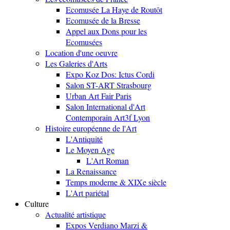
Ecomusée La Haye de Routôt
Ecomusée de la Bresse
Appel aux Dons pour les
Ecomusées
Location d'une oeuvre
Les Galeries d'Arts
Expo Koz Dos: Ictus Cordi
Salon ST-ART Strasbourg
Urban Art Fair Paris
Salon International d'Art
Contemporain Art3f Lyon
Histoire européenne de l'Art
L'Antiquité
Le Moyen Age
L'Art Roman
La Renaissance
Temps moderne & XIXe siècle
L'Art pariétal
Culture
Actualité artistique
Expos Verdiano Marzi &