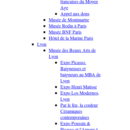
françaises du Moyen
Age
Appel aux dons
Musée de Montmartre
Musée Rodin à Paris
Musée BNF Paris
Hôtel de la Marine Paris
Lyon
Musée des Beaux Arts de
Lyon
Expo Picasso.
Baigneuses et
baigneurs au MBA de
Lyon
Expo Henri Matisse
Expo Los Modernos,
Lyon
Par le feu, la couleur
Céramiques
contemporaines
Expo Poussin &
Picasso et l'Amour à