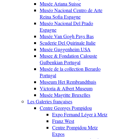
Musée Ariana Suisse
Muséo Nacional Centro de Arte
Reina Sofia Espagne
Muséo Nacional Del Prado
Espagne
Musée Van Gogh Pays Bas
Scuderie Del Quirinale Italie
Musée Guggenheim USA
Musee & Fondation Calouste
Gulbenkian Portugal
Musée de la collection Berardo
Portugal
Museum Het Rembrandthuis
Victoria & Albert Museum
Musée Magritte Bruxelles
Les Galeries françaises
Centre Georges Pompidou
Expo Fernand Léger à Metz
Franz West
Centre Pompidou Metz
Expos