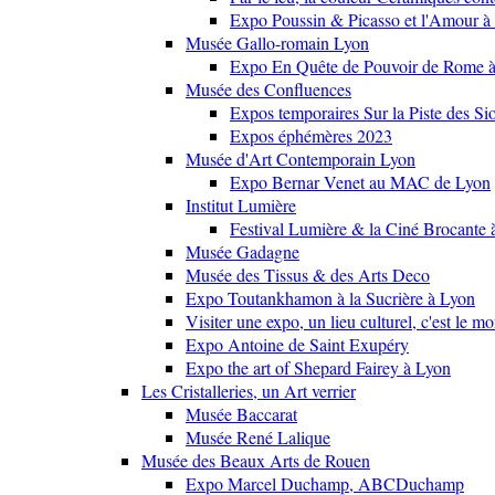
Expo Poussin & Picasso et l'Amour à
Musée Gallo-romain Lyon
Expo En Quête de Pouvoir de Rome
Musée des Confluences
Expos temporaires Sur la Piste des Si
Expos éphémères 2023
Musée d'Art Contemporain Lyon
Expo Bernar Venet au MAC de Lyon
Institut Lumière
Festival Lumière & la Ciné Brocante 
Musée Gadagne
Musée des Tissus & des Arts Deco
Expo Toutankhamon à la Sucrière à Lyon
Visiter une expo, un lieu culturel, c'est le m
Expo Antoine de Saint Exupéry
Expo the art of Shepard Fairey à Lyon
Les Cristalleries, un Art verrier
Musée Baccarat
Musée René Lalique
Musée des Beaux Arts de Rouen
Expo Marcel Duchamp, ABCDuchamp