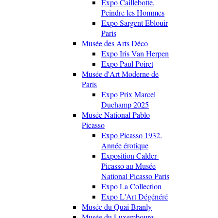
Expo Caillebotte,
Peindre les Hommes
Expo Sargent Eblouir
Paris
Musée des Arts Déco
Expo Iris Van Herpen
Expo Paul Poiret
Musée d'Art Moderne de
Paris
Expo Prix Marcel
Duchamp 2025
Musée National Pablo
Picasso
Expo Picasso 1932.
Année érotique
Exposition Calder-
Picasso au Musée
National Picasso Paris
Expo La Collection
Expo L'Art Dégénéré
Musée du Quai Branly
Musée du Luxembourg