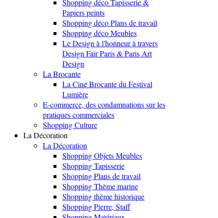
Shopping déco Tapisserie &
Papiers peints
Shopping déco Plans de travail
Shopping déco Meubles
Le Design à l'honneur à travers
Design Fair Paris & Paris Art
Design
La Brocante
La Ciné Brocante du Festival
Lumière
E-commerce, des condamnations sur les
pratiques commerciales
Shopping Culture
La Décoration
La Décoration
Shopping Objets Meubles
Shopping Tapisserie
Shopping Plans de travail
Shopping Thème marine
Shopping thème historique
Shopping Pierre, Staff
Shopping Matériaux