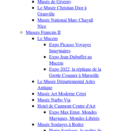
Musée de Giverny
Le Musée Christian Dior à
Granville
Musée National Marc Chagall
Nice
Musees Français II
Le Mucem
Expo Picasso Voyages
Imaginaires
Expo Jean Dubuffet au
Mucem
Expo 2022, la réplique de la
Grotte Cosquer à Marseille
Le Musée Départemental Arles
Antique
Musée Art Moderne Céret
Musée Narbo Via
Hotel de Caumont Centre d'Art
Expo Max Ernst, Mondes
Magiques, Mondes Libérés
Musée Soulages à Rodez
Pierre Soulages, le maître de