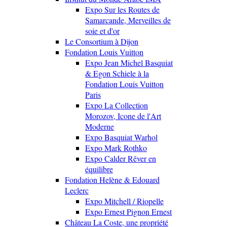
Expo Sur les Routes de
Samarcande, Merveilles de
soie et d'or
Le Consortium à Dijon
Fondation Louis Vuitton
Expo Jean Michel Basquiat
& Egon Schiele à la
Fondation Louis Vuitton
Paris
Expo La Collection
Morozov, Icone de l'Art
Moderne
Expo Basquiat Warhol
Expo Mark Rothko
Expo Calder Rêver en
équilibre
Fondation Helène & Edouard
Leclerc
Expo Mitchell / Riopelle
Expo Ernest Pignon Ernest
Château La Coste, une propriété