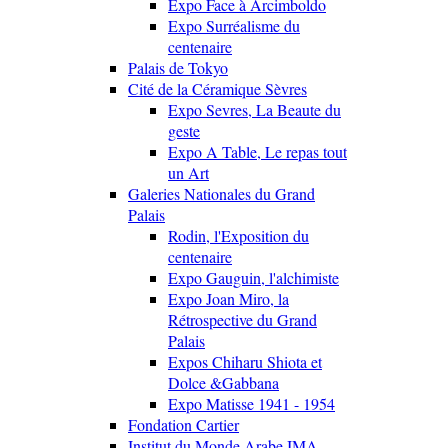
Expo Face à Arcimboldo
Expo Surréalisme du
centenaire
Palais de Tokyo
Cité de la Céramique Sèvres
Expo Sevres, La Beaute du
geste
Expo A Table, Le repas tout
un Art
Galeries Nationales du Grand
Palais
Rodin, l'Exposition du
centenaire
Expo Gauguin, l'alchimiste
Expo Joan Miro, la
Rétrospective du Grand
Palais
Expos Chiharu Shiota et
Dolce &Gabbana
Expo Matisse 1941 - 1954
Fondation Cartier
Institut du Monde Arabe IMA