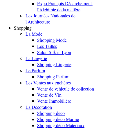
Expo François Décarchemont,
l'Alchimie de la matière
Les Journées Nationales de
l'Architecture
Shopping
La Mode
Shopping Mode
Les Tailles
Salon Silk in Lyon
La Lingerie
Shopping Lingerie
Le Parfum
Shopping Parfum
Les Ventes aux enchères
Vente de véhicule de collection
Vente de Vin
Vente Immobilière
La Décoration
Shopping déco
Shopping déco Marine
Shopping déco Materiaux