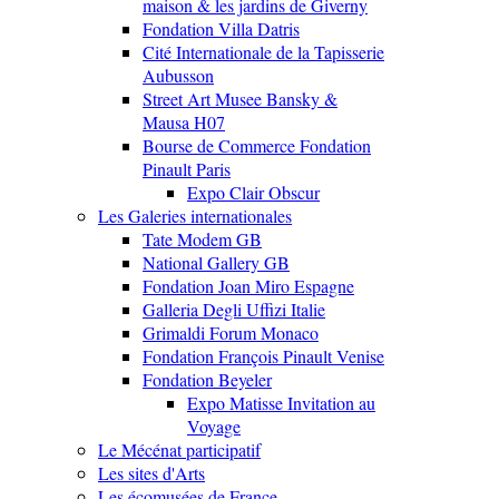
maison & les jardins de Giverny
Fondation Villa Datris
Cité Internationale de la Tapisserie
Aubusson
Street Art Musee Bansky &
Mausa H07
Bourse de Commerce Fondation
Pinault Paris
Expo Clair Obscur
Les Galeries internationales
Tate Modem GB
National Gallery GB
Fondation Joan Miro Espagne
Galleria Degli Uffizi Italie
Grimaldi Forum Monaco
Fondation François Pinault Venise
Fondation Beyeler
Expo Matisse Invitation au
Voyage
Le Mécénat participatif
Les sites d'Arts
Les écomusées de France