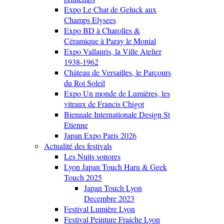
Expo Le Chat de Geluck aux
Champs Elysees
Expo BD à Charolles &
Céramique à Paray le Monial
Expo Vallauris, la Ville Atelier
1938-1962
Château de Versailles, le Parcours
du Roi Soleil
Expo Un monde de Lumières, les
vitraux de Francis Chigot
Biennale Internationale Design St
Etienne
Japan Expo Paris 2026
Actualité des festivals
Les Nuits sonores
Lyon Japan Touch Haru & Geek
Touch 2025
Japan Touch Lyon
Decembre 2023
Festival Lumière Lyon
Festival Peinture Fraiche Lyon