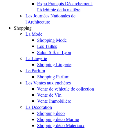
Expo François Décarchemont,
l'Alchimie de la matière
Les Journées Nationales de
l'Architecture
Shopping
La Mode
Shopping Mode
Les Tailles
Salon Silk in Lyon
La Lingerie
Shopping Lingerie
Le Parfum
Shopping Parfum
Les Ventes aux enchères
Vente de véhicule de collection
Vente de Vin
Vente Immobilière
La Décoration
Shopping déco
Shopping déco Marine
Shopping déco Materiaux