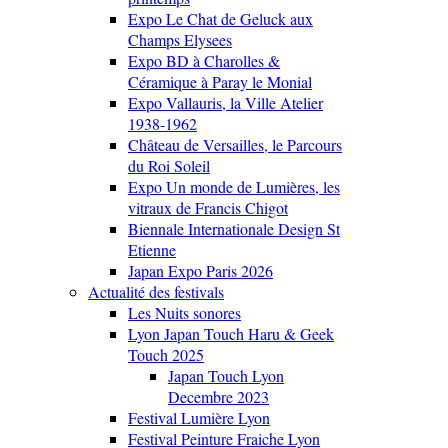
Expo Le Chat de Geluck aux
Champs Elysees
Expo BD à Charolles &
Céramique à Paray le Monial
Expo Vallauris, la Ville Atelier
1938-1962
Château de Versailles, le Parcours
du Roi Soleil
Expo Un monde de Lumières, les
vitraux de Francis Chigot
Biennale Internationale Design St
Etienne
Japan Expo Paris 2026
Actualité des festivals
Les Nuits sonores
Lyon Japan Touch Haru & Geek
Touch 2025
Japan Touch Lyon
Decembre 2023
Festival Lumière Lyon
Festival Peinture Fraiche Lyon