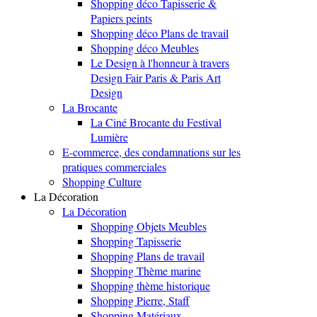
Shopping déco Tapisserie &
Papiers peints
Shopping déco Plans de travail
Shopping déco Meubles
Le Design à l'honneur à travers
Design Fair Paris & Paris Art
Design
La Brocante
La Ciné Brocante du Festival
Lumière
E-commerce, des condamnations sur les
pratiques commerciales
Shopping Culture
La Décoration
La Décoration
Shopping Objets Meubles
Shopping Tapisserie
Shopping Plans de travail
Shopping Thème marine
Shopping thème historique
Shopping Pierre, Staff
Shopping Matériaux