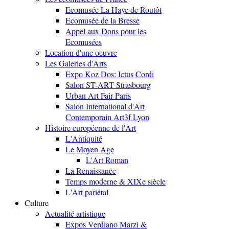
Ecomusée La Haye de Routôt
Ecomusée de la Bresse
Appel aux Dons pour les
Ecomusées
Location d'une oeuvre
Les Galeries d'Arts
Expo Koz Dos: Ictus Cordi
Salon ST-ART Strasbourg
Urban Art Fair Paris
Salon International d'Art
Contemporain Art3f Lyon
Histoire européenne de l'Art
L'Antiquité
Le Moyen Age
L'Art Roman
La Renaissance
Temps moderne & XIXe siècle
L'Art pariétal
Culture
Actualité artistique
Expos Verdiano Marzi &