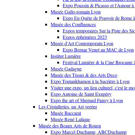
Expo Poussin & Picasso et l'Amour à
Musée Gallo-romain Lyon
Expo En Quête de Pouvoir de Rome
Musée des Confluences
Expos temporaires Sur la Piste des Si
Expos éphémères 2023
Musée d'Art Contemporain Lyon
Expo Bernar Venet au MAC de Lyon
Institut Lumière
Festival Lumière & la Ciné Brocante 
Musée Gadagne
Musée des Tissus & des Arts Deco
Expo Toutankhamon à la Sucrière à Lyon
Visiter une expo, un lieu culturel, c'est le m
Expo Antoine de Saint Exupéry
Expo the art of Shepard Fairey à Lyon
Les Cristalleries, un Art verrier
Musée Baccarat
Musée René Lalique
Musée des Beaux Arts de Rouen
Expo Marcel Duchamp, ABCDuchamp