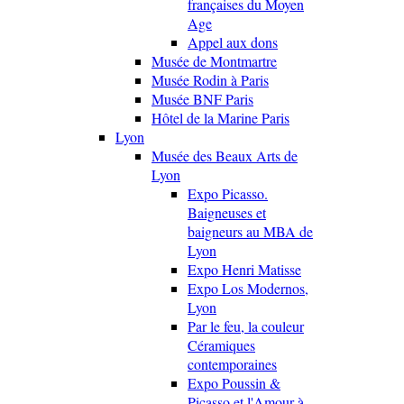
françaises du Moyen
Age
Appel aux dons
Musée de Montmartre
Musée Rodin à Paris
Musée BNF Paris
Hôtel de la Marine Paris
Lyon
Musée des Beaux Arts de
Lyon
Expo Picasso.
Baigneuses et
baigneurs au MBA de
Lyon
Expo Henri Matisse
Expo Los Modernos,
Lyon
Par le feu, la couleur
Céramiques
contemporaines
Expo Poussin &
Picasso et l'Amour à