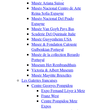
Musée Ariana Suisse
Muséo Nacional Centro de Arte
Reina Sofia Espagne
Muséo Nacional Del Prado
Espagne
Musée Van Gogh Pays Bas
Scuderie Del Quirinale Italie
Musée Guggenheim USA
Musee & Fondation Calouste
Gulbenkian Portugal
Musée de la collection Berardo
Portugal
Museum Het Rembrandthuis
Victoria & Albert Museum
Musée Magritte Bruxelles
Les Galeries françaises
Centre Georges Pompidou
Expo Fernand Léger à Metz
Franz West
Centre Pompidou Metz
Expos