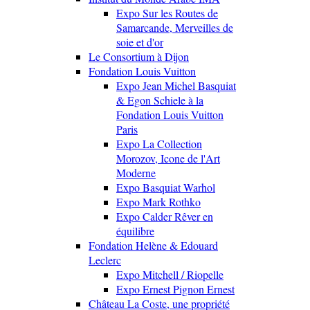
Expo Sur les Routes de
Samarcande, Merveilles de
soie et d'or
Le Consortium à Dijon
Fondation Louis Vuitton
Expo Jean Michel Basquiat
& Egon Schiele à la
Fondation Louis Vuitton
Paris
Expo La Collection
Morozov, Icone de l'Art
Moderne
Expo Basquiat Warhol
Expo Mark Rothko
Expo Calder Rêver en
équilibre
Fondation Helène & Edouard
Leclerc
Expo Mitchell / Riopelle
Expo Ernest Pignon Ernest
Château La Coste, une propriété