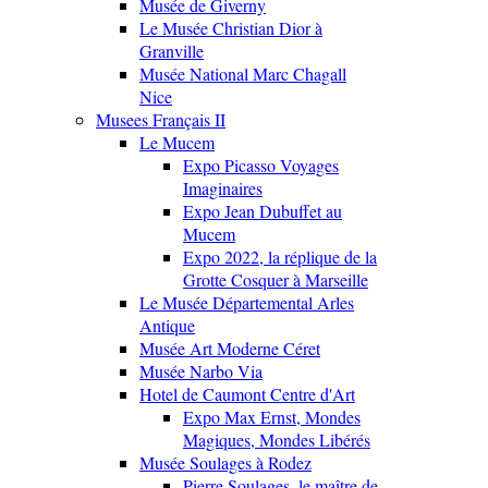
Musée de Giverny
Le Musée Christian Dior à
Granville
Musée National Marc Chagall
Nice
Musees Français II
Le Mucem
Expo Picasso Voyages
Imaginaires
Expo Jean Dubuffet au
Mucem
Expo 2022, la réplique de la
Grotte Cosquer à Marseille
Le Musée Départemental Arles
Antique
Musée Art Moderne Céret
Musée Narbo Via
Hotel de Caumont Centre d'Art
Expo Max Ernst, Mondes
Magiques, Mondes Libérés
Musée Soulages à Rodez
Pierre Soulages, le maître de