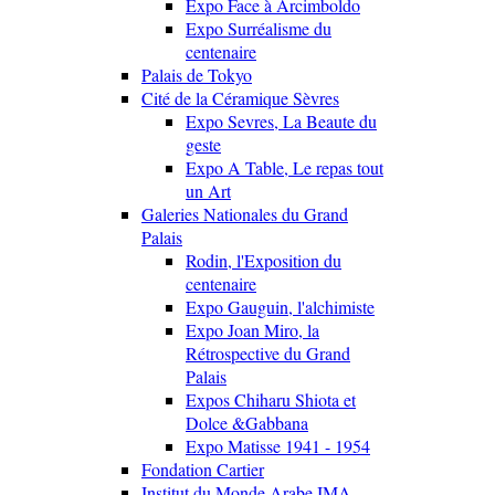
Expo Face à Arcimboldo
Expo Surréalisme du
centenaire
Palais de Tokyo
Cité de la Céramique Sèvres
Expo Sevres, La Beaute du
geste
Expo A Table, Le repas tout
un Art
Galeries Nationales du Grand
Palais
Rodin, l'Exposition du
centenaire
Expo Gauguin, l'alchimiste
Expo Joan Miro, la
Rétrospective du Grand
Palais
Expos Chiharu Shiota et
Dolce &Gabbana
Expo Matisse 1941 - 1954
Fondation Cartier
Institut du Monde Arabe IMA