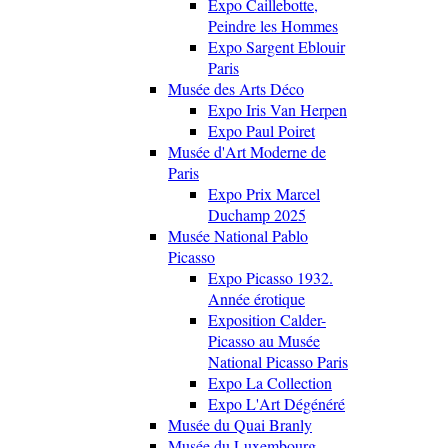
Expo Caillebotte,
Peindre les Hommes
Expo Sargent Eblouir
Paris
Musée des Arts Déco
Expo Iris Van Herpen
Expo Paul Poiret
Musée d'Art Moderne de
Paris
Expo Prix Marcel
Duchamp 2025
Musée National Pablo
Picasso
Expo Picasso 1932.
Année érotique
Exposition Calder-
Picasso au Musée
National Picasso Paris
Expo La Collection
Expo L'Art Dégénéré
Musée du Quai Branly
Musée du Luxembourg