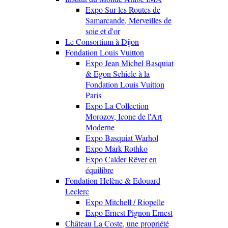
Expo Sur les Routes de
Samarcande, Merveilles de
soie et d'or
Le Consortium à Dijon
Fondation Louis Vuitton
Expo Jean Michel Basquiat
& Egon Schiele à la
Fondation Louis Vuitton
Paris
Expo La Collection
Morozov, Icone de l'Art
Moderne
Expo Basquiat Warhol
Expo Mark Rothko
Expo Calder Rêver en
équilibre
Fondation Helène & Edouard
Leclerc
Expo Mitchell / Riopelle
Expo Ernest Pignon Ernest
Château La Coste, une propriété