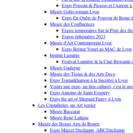
Expo Poussin & Picasso et l'Amour à
Musée Gallo-romain Lyon
Expo En Quête de Pouvoir de Rome
Musée des Confluences
Expos temporaires Sur la Piste des Si
Expos éphémères 2023
Musée d'Art Contemporain Lyon
Expo Bernar Venet au MAC de Lyon
Institut Lumière
Festival Lumière & la Ciné Brocante 
Musée Gadagne
Musée des Tissus & des Arts Deco
Expo Toutankhamon à la Sucrière à Lyon
Visiter une expo, un lieu culturel, c'est le m
Expo Antoine de Saint Exupéry
Expo the art of Shepard Fairey à Lyon
Les Cristalleries, un Art verrier
Musée Baccarat
Musée René Lalique
Musée des Beaux Arts de Rouen
Expo Marcel Duchamp, ABCDuchamp