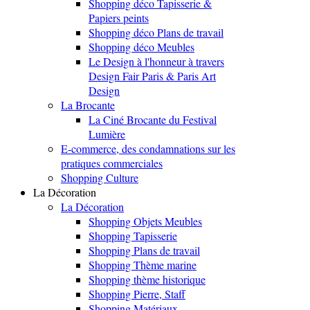
Shopping déco Tapisserie &
Papiers peints
Shopping déco Plans de travail
Shopping déco Meubles
Le Design à l'honneur à travers
Design Fair Paris & Paris Art
Design
La Brocante
La Ciné Brocante du Festival
Lumière
E-commerce, des condamnations sur les
pratiques commerciales
Shopping Culture
La Décoration
La Décoration
Shopping Objets Meubles
Shopping Tapisserie
Shopping Plans de travail
Shopping Thème marine
Shopping thème historique
Shopping Pierre, Staff
Shopping Matériaux