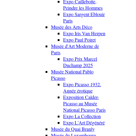
Expo Caillebotte,
Peindre les Hommes
Expo Sargent Eblouir
Paris
Musée des Arts Déco
Expo Iris Van Herpen
Expo Paul Poiret
Musée d'Art Moderne de
Paris
Expo Prix Marcel
Duchamp 2025
Musée National Pablo
Picasso
Expo Picasso 1932.
Année érotique
Exposition Calder-
Picasso au Musée
National Picasso Paris
Expo La Collection
Expo L'Art Dégénéré
Musée du Quai Branly
Musée du Luxembourg