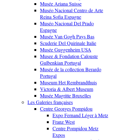
Musée Ariana Suisse
Muséo Nacional Centro de Arte
Reina Sofia Espagne
Muséo Nacional Del Prado
Espagne
Musée Van Gogh Pays Bas
Scuderie Del Quirinale Italie
Musée Guggenheim USA
Musee & Fondation Calouste
Gulbenkian Portugal
Musée de la collection Berardo
Portugal
Museum Het Rembrandthuis
Victoria & Albert Museum
Musée Magritte Bruxelles
Les Galeries françaises
Centre Georges Pompidou
Expo Fernand Léger à Metz
Franz West
Centre Pompidou Metz
Expos