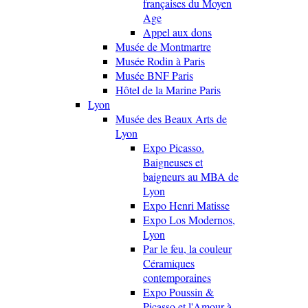
françaises du Moyen
Age
Appel aux dons
Musée de Montmartre
Musée Rodin à Paris
Musée BNF Paris
Hôtel de la Marine Paris
Lyon
Musée des Beaux Arts de
Lyon
Expo Picasso.
Baigneuses et
baigneurs au MBA de
Lyon
Expo Henri Matisse
Expo Los Modernos,
Lyon
Par le feu, la couleur
Céramiques
contemporaines
Expo Poussin &
Picasso et l'Amour à