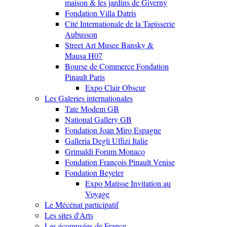
maison & les jardins de Giverny
Fondation Villa Datris
Cité Internationale de la Tapisserie
Aubusson
Street Art Musee Bansky &
Mausa H07
Bourse de Commerce Fondation
Pinault Paris
Expo Clair Obscur
Les Galeries internationales
Tate Modem GB
National Gallery GB
Fondation Joan Miro Espagne
Galleria Degli Uffizi Italie
Grimaldi Forum Monaco
Fondation François Pinault Venise
Fondation Beyeler
Expo Matisse Invitation au
Voyage
Le Mécénat participatif
Les sites d'Arts
Les écomusées de France