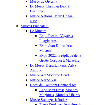
Musée de Giverny
Le Musée Christian Dior à
Granville
Musée National Marc Chagall
Nice
Musees Français II
Le Mucem
Expo Picasso Voyages
Imaginaires
Expo Jean Dubuffet au
Mucem
Expo 2022, la réplique de la
Grotte Cosquer à Marseille
Le Musée Départemental Arles
Antique
Musée Art Moderne Céret
Musée Narbo Via
Hotel de Caumont Centre d'Art
Expo Max Ernst, Mondes
Magiques, Mondes Libérés
Musée Soulages à Rodez
Pierre Soulages, le maître de