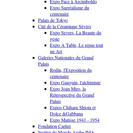
Expo Face à Arcimboldo
Expo Surréalisme du
centenaire
Palais de Tokyo
Cité de la Céramique Sèvres
Expo Sevres, La Beaute du
geste
Expo A Table, Le repas tout
un Art
Galeries Nationales du Grand
Palais
Rodin, l'Exposition du
centenaire
Expo Gauguin, l'alchimiste
Expo Joan Miro, la
Rétrospective du Grand
Palais
Expos Chiharu Shiota et
Dolce &Gabbana
Expo Matisse 1941 - 1954
Fondation Cartier
Institut du Monde Arabe IMA