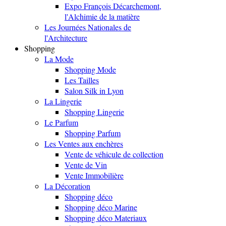
Expo François Décarchemont,
l'Alchimie de la matière
Les Journées Nationales de
l'Architecture
Shopping
La Mode
Shopping Mode
Les Tailles
Salon Silk in Lyon
La Lingerie
Shopping Lingerie
Le Parfum
Shopping Parfum
Les Ventes aux enchères
Vente de véhicule de collection
Vente de Vin
Vente Immobilière
La Décoration
Shopping déco
Shopping déco Marine
Shopping déco Materiaux