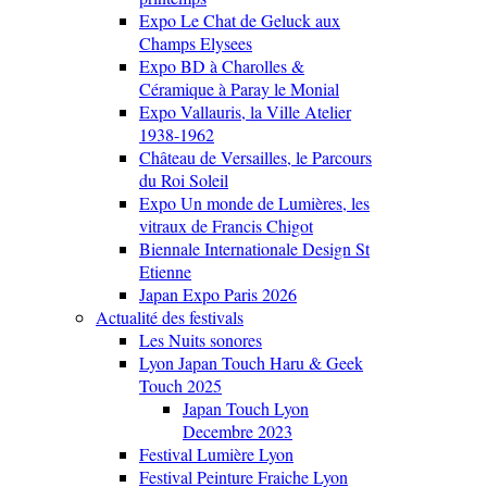
Expo Le Chat de Geluck aux
Champs Elysees
Expo BD à Charolles &
Céramique à Paray le Monial
Expo Vallauris, la Ville Atelier
1938-1962
Château de Versailles, le Parcours
du Roi Soleil
Expo Un monde de Lumières, les
vitraux de Francis Chigot
Biennale Internationale Design St
Etienne
Japan Expo Paris 2026
Actualité des festivals
Les Nuits sonores
Lyon Japan Touch Haru & Geek
Touch 2025
Japan Touch Lyon
Decembre 2023
Festival Lumière Lyon
Festival Peinture Fraiche Lyon