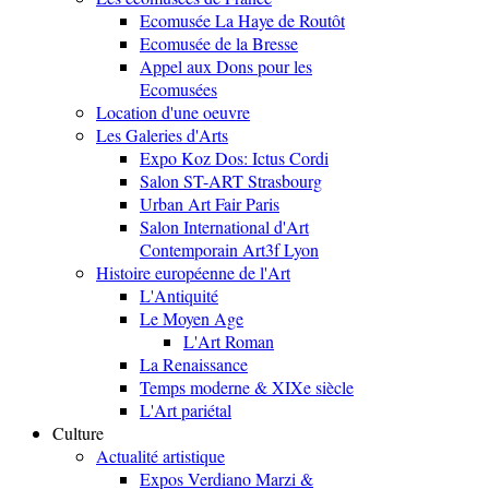
Ecomusée La Haye de Routôt
Ecomusée de la Bresse
Appel aux Dons pour les
Ecomusées
Location d'une oeuvre
Les Galeries d'Arts
Expo Koz Dos: Ictus Cordi
Salon ST-ART Strasbourg
Urban Art Fair Paris
Salon International d'Art
Contemporain Art3f Lyon
Histoire européenne de l'Art
L'Antiquité
Le Moyen Age
L'Art Roman
La Renaissance
Temps moderne & XIXe siècle
L'Art pariétal
Culture
Actualité artistique
Expos Verdiano Marzi &