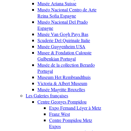
Musée Ariana Suisse
Muséo Nacional Centro de Arte
Reina Sofia Espagne
Muséo Nacional Del Prado
Espagne
Musée Van Gogh Pays Bas
Scuderie Del Quirinale Italie
Musée Guggenheim USA
Musee & Fondation Calouste
Gulbenkian Portugal
Musée de la collection Berardo
Portugal
Museum Het Rembrandthuis
Victoria & Albert Museum
Musée Magritte Bruxelles
Les Galeries françaises
Centre Georges Pompidou
Expo Fernand Léger à Metz
Franz West
Centre Pompidou Metz
Expos