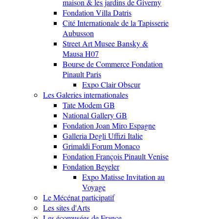
maison & les jardins de Giverny
Fondation Villa Datris
Cité Internationale de la Tapisserie
Aubusson
Street Art Musee Bansky &
Mausa H07
Bourse de Commerce Fondation
Pinault Paris
Expo Clair Obscur
Les Galeries internationales
Tate Modem GB
National Gallery GB
Fondation Joan Miro Espagne
Galleria Degli Uffizi Italie
Grimaldi Forum Monaco
Fondation François Pinault Venise
Fondation Beyeler
Expo Matisse Invitation au
Voyage
Le Mécénat participatif
Les sites d'Arts
Les écomusées de France