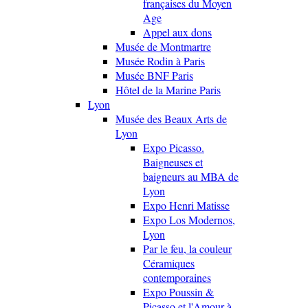
françaises du Moyen
Age
Appel aux dons
Musée de Montmartre
Musée Rodin à Paris
Musée BNF Paris
Hôtel de la Marine Paris
Lyon
Musée des Beaux Arts de
Lyon
Expo Picasso.
Baigneuses et
baigneurs au MBA de
Lyon
Expo Henri Matisse
Expo Los Modernos,
Lyon
Par le feu, la couleur
Céramiques
contemporaines
Expo Poussin &
Picasso et l'Amour à