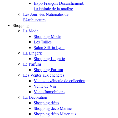
Expo François Décarchemont,
l'Alchimie de la matière
Les Journées Nationales de
l'Architecture
Shopping
La Mode
Shopping Mode
Les Tailles
Salon Silk in Lyon
La Lingerie
Shopping Lingerie
Le Parfum
Shopping Parfum
Les Ventes aux enchères
Vente de véhicule de collection
Vente de Vin
Vente Immobilière
La Décoration
Shopping déco
Shopping déco Marine
Shopping déco Materiaux