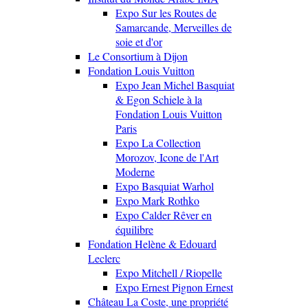
Expo Sur les Routes de
Samarcande, Merveilles de
soie et d'or
Le Consortium à Dijon
Fondation Louis Vuitton
Expo Jean Michel Basquiat
& Egon Schiele à la
Fondation Louis Vuitton
Paris
Expo La Collection
Morozov, Icone de l'Art
Moderne
Expo Basquiat Warhol
Expo Mark Rothko
Expo Calder Rêver en
équilibre
Fondation Helène & Edouard
Leclerc
Expo Mitchell / Riopelle
Expo Ernest Pignon Ernest
Château La Coste, une propriété