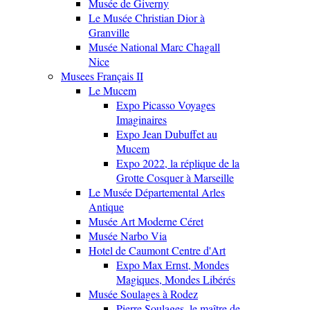
Musée de Giverny
Le Musée Christian Dior à
Granville
Musée National Marc Chagall
Nice
Musees Français II
Le Mucem
Expo Picasso Voyages
Imaginaires
Expo Jean Dubuffet au
Mucem
Expo 2022, la réplique de la
Grotte Cosquer à Marseille
Le Musée Départemental Arles
Antique
Musée Art Moderne Céret
Musée Narbo Via
Hotel de Caumont Centre d'Art
Expo Max Ernst, Mondes
Magiques, Mondes Libérés
Musée Soulages à Rodez
Pierre Soulages, le maître de