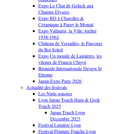
Expo Le Chat de Geluck aux
Champs Elysees
Expo BD à Charolles &
Céramique à Paray le Monial
Expo Vallauris, la Ville Atelier
1938-1962
Château de Versailles, le Parcours
du Roi Soleil
Expo Un monde de Lumières, les
vitraux de Francis Chigot
Biennale Internationale Design St
Etienne
Japan Expo Paris 2026
Actualité des festivals
Les Nuits sonores
Lyon Japan Touch Haru & Geek
Touch 2025
Japan Touch Lyon
Decembre 2023
Festival Lumière Lyon
Festival Peinture Fraiche Lyon