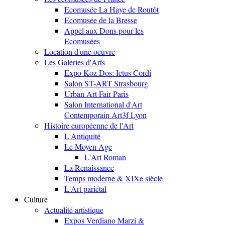
Ecomusée La Haye de Routôt
Ecomusée de la Bresse
Appel aux Dons pour les
Ecomusées
Location d'une oeuvre
Les Galeries d'Arts
Expo Koz Dos: Ictus Cordi
Salon ST-ART Strasbourg
Urban Art Fair Paris
Salon International d'Art
Contemporain Art3f Lyon
Histoire européenne de l'Art
L'Antiquité
Le Moyen Age
L'Art Roman
La Renaissance
Temps moderne & XIXe siècle
L'Art pariétal
Culture
Actualité artistique
Expos Verdiano Marzi &