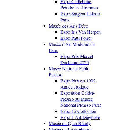
Expo Caillebotte,
Peindre les Hommes
Expo Sargent Eblouir
Paris
Musée des Arts Déco
Expo Iris Van Herpen
Expo Paul Poiret
Musée d'Art Moderne de
Paris
Expo Prix Marcel
Duchamp 2025
Musée National Pablo
Picasso
Expo Picasso 1932.
Année érotique
Exposition Calder-
Picasso au Musée
National Picasso Paris
Expo La Collection
Expo L'Art Dégénéré
Musée du Quai Branly
Musée du Luxembourg