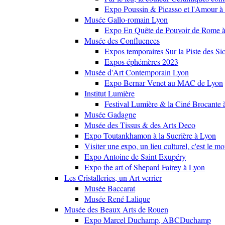
Expo Poussin & Picasso et l'Amour à
Musée Gallo-romain Lyon
Expo En Quête de Pouvoir de Rome
Musée des Confluences
Expos temporaires Sur la Piste des Si
Expos éphémères 2023
Musée d'Art Contemporain Lyon
Expo Bernar Venet au MAC de Lyon
Institut Lumière
Festival Lumière & la Ciné Brocante 
Musée Gadagne
Musée des Tissus & des Arts Deco
Expo Toutankhamon à la Sucrière à Lyon
Visiter une expo, un lieu culturel, c'est le m
Expo Antoine de Saint Exupéry
Expo the art of Shepard Fairey à Lyon
Les Cristalleries, un Art verrier
Musée Baccarat
Musée René Lalique
Musée des Beaux Arts de Rouen
Expo Marcel Duchamp, ABCDuchamp