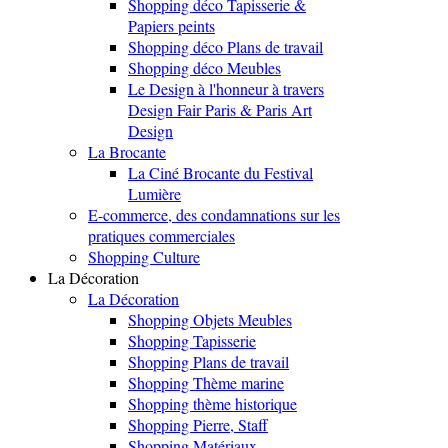
Shopping déco Tapisserie &
Papiers peints
Shopping déco Plans de travail
Shopping déco Meubles
Le Design à l'honneur à travers
Design Fair Paris & Paris Art
Design
La Brocante
La Ciné Brocante du Festival
Lumière
E-commerce, des condamnations sur les
pratiques commerciales
Shopping Culture
La Décoration
La Décoration
Shopping Objets Meubles
Shopping Tapisserie
Shopping Plans de travail
Shopping Thème marine
Shopping thème historique
Shopping Pierre, Staff
Shopping Matériaux