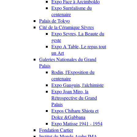
Expo Face à Arcimboldo
Expo Surréalisme du
centenaire
Palais de Tokyo
Cité de la Céramique Sèvres
Expo Sevres, La Beaute du
geste
Expo A Table, Le repas tout
un Art
Galeries Nationales du Grand
Palais
Rodin, l'Exposition du
centenaire
Expo Gauguin, l'alchimiste
Expo Joan Miro, la
Rétrospective du Grand
Palais
Expos Chiharu Shiota et
Dolce &Gabbana
Expo Matisse 1941 - 1954
Fondation Cartier
Institut du Monde Arabe IMA