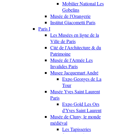
Mobilier National Les
Gobelins
Musée de l'Orangerie
Institut Giacometti Paris
Paris I
Les Musées en ligne de la
Ville de Paris
Cité de l'Architecture & du
Patrimoine
Musée de l'Armée Les
Invalides Paris
Musee Jacquemart André
Expo Georges de La
Tour
Musée Yves Saint Laurent
Paris
Expo Gold Les Ors
d'Yves Saint Laurent
Musée de Cluny, le monde
médiéval
Les Tapisseries