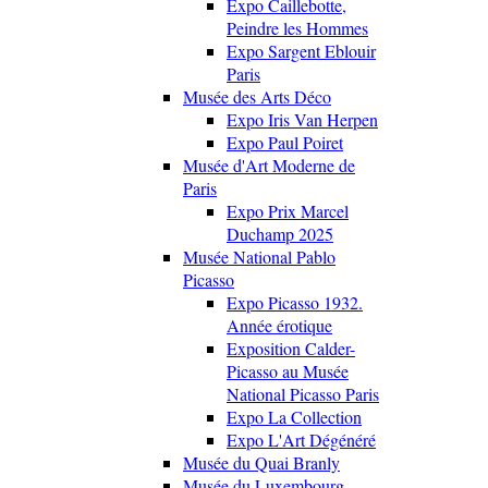
Expo Caillebotte,
Peindre les Hommes
Expo Sargent Eblouir
Paris
Musée des Arts Déco
Expo Iris Van Herpen
Expo Paul Poiret
Musée d'Art Moderne de
Paris
Expo Prix Marcel
Duchamp 2025
Musée National Pablo
Picasso
Expo Picasso 1932.
Année érotique
Exposition Calder-
Picasso au Musée
National Picasso Paris
Expo La Collection
Expo L'Art Dégénéré
Musée du Quai Branly
Musée du Luxembourg