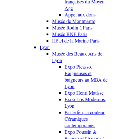
françaises du Moyen
Age
Appel aux dons
Musée de Montmartre
Musée Rodin à Paris
Musée BNF Paris
Hôtel de la Marine Paris
Lyon
Musée des Beaux Arts de
Lyon
Expo Picasso.
Baigneuses et
baigneurs au MBA de
Lyon
Expo Henri Matisse
Expo Los Modernos,
Lyon
Par le feu, la couleur
Céramiques
contemporaines
Expo Poussin &
Picasso et l'Amour à