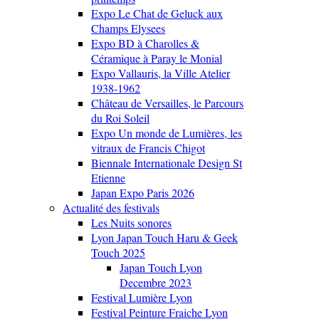
Expo Le Chat de Geluck aux
Champs Elysees
Expo BD à Charolles &
Céramique à Paray le Monial
Expo Vallauris, la Ville Atelier
1938-1962
Château de Versailles, le Parcours
du Roi Soleil
Expo Un monde de Lumières, les
vitraux de Francis Chigot
Biennale Internationale Design St
Etienne
Japan Expo Paris 2026
Actualité des festivals
Les Nuits sonores
Lyon Japan Touch Haru & Geek
Touch 2025
Japan Touch Lyon
Decembre 2023
Festival Lumière Lyon
Festival Peinture Fraiche Lyon