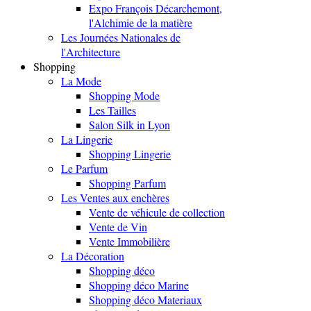
Expo François Décarchemont,
l'Alchimie de la matière
Les Journées Nationales de
l'Architecture
Shopping
La Mode
Shopping Mode
Les Tailles
Salon Silk in Lyon
La Lingerie
Shopping Lingerie
Le Parfum
Shopping Parfum
Les Ventes aux enchères
Vente de véhicule de collection
Vente de Vin
Vente Immobilière
La Décoration
Shopping déco
Shopping déco Marine
Shopping déco Materiaux