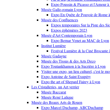
Expo Poussin & Picasso et l'Amour à
Musée Gallo-romain Lyon
Expo En Quête de Pouvoir de Rome
Musée des Confluences
Expos temporaires Sur la Piste des Si
Expos éphémères 2023
Musée d'Art Contemporain Lyon
Expo Bernar Venet au MAC de Lyon
Institut Lumière
Festival Lumière & la Ciné Brocante 
Musée Gadagne
Musée des Tissus & des Arts Deco
Expo Toutankhamon à la Sucrière à Lyon
Visiter une expo, un lieu culturel, c'est le m
Expo Antoine de Saint Exupéry
Expo the art of Shepard Fairey à Lyon
Les Cristalleries, un Art verrier
Musée Baccarat
Musée René Lalique
Musée des Beaux Arts de Rouen
Expo Marcel Duchamp, ABCDuchamp