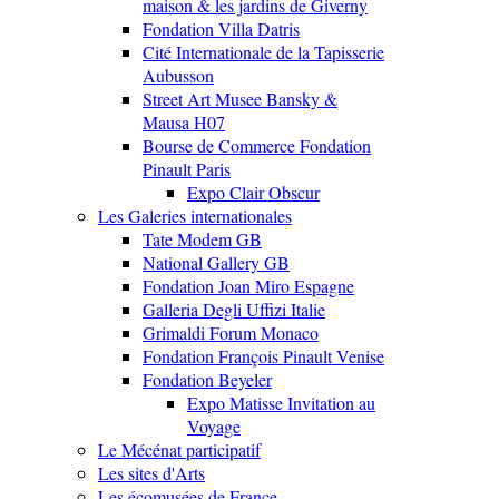
maison & les jardins de Giverny
Fondation Villa Datris
Cité Internationale de la Tapisserie
Aubusson
Street Art Musee Bansky &
Mausa H07
Bourse de Commerce Fondation
Pinault Paris
Expo Clair Obscur
Les Galeries internationales
Tate Modem GB
National Gallery GB
Fondation Joan Miro Espagne
Galleria Degli Uffizi Italie
Grimaldi Forum Monaco
Fondation François Pinault Venise
Fondation Beyeler
Expo Matisse Invitation au
Voyage
Le Mécénat participatif
Les sites d'Arts
Les écomusées de France