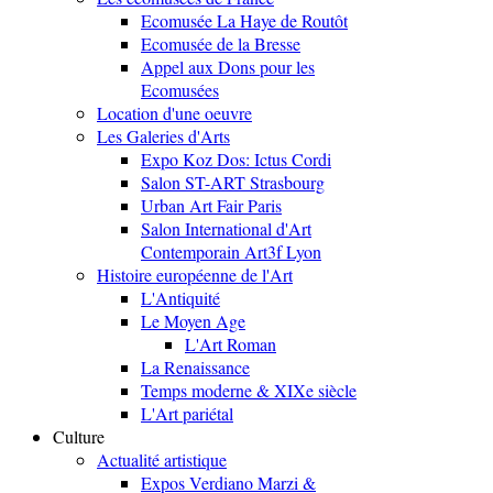
Ecomusée La Haye de Routôt
Ecomusée de la Bresse
Appel aux Dons pour les
Ecomusées
Location d'une oeuvre
Les Galeries d'Arts
Expo Koz Dos: Ictus Cordi
Salon ST-ART Strasbourg
Urban Art Fair Paris
Salon International d'Art
Contemporain Art3f Lyon
Histoire européenne de l'Art
L'Antiquité
Le Moyen Age
L'Art Roman
La Renaissance
Temps moderne & XIXe siècle
L'Art pariétal
Culture
Actualité artistique
Expos Verdiano Marzi &