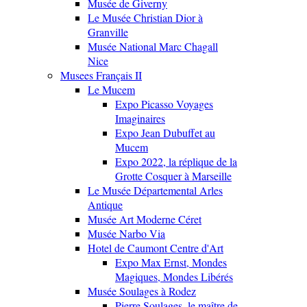
Musée de Giverny
Le Musée Christian Dior à
Granville
Musée National Marc Chagall
Nice
Musees Français II
Le Mucem
Expo Picasso Voyages
Imaginaires
Expo Jean Dubuffet au
Mucem
Expo 2022, la réplique de la
Grotte Cosquer à Marseille
Le Musée Départemental Arles
Antique
Musée Art Moderne Céret
Musée Narbo Via
Hotel de Caumont Centre d'Art
Expo Max Ernst, Mondes
Magiques, Mondes Libérés
Musée Soulages à Rodez
Pierre Soulages, le maître de