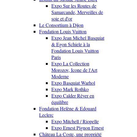
Expo Sur les Routes de
Samarcande, Merveilles de
soie et d'or
Le Consortium à Dijon
Fondation Louis Vuitton
Expo Jean Michel Basquiat
& Egon Schiele à la
Fondation Louis Vuitton
Paris
Expo La Collection
Morozov, Icone de l'Art
Moderne
Expo Basquiat Warhol
Expo Mark Rothko
Expo Calder Rêver en
équilibre
Fondation Helène & Edouard
Leclerc
Expo Mitchell / Riopelle
Expo Ernest Pignon Ernest
Château La Coste, une propriété