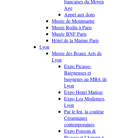
françaises du Moyen
Age
Appel aux dons
Musée de Montmartre
Musée Rodin à Paris
Musée BNF Paris
Hôtel de la Marine Paris
Lyon
Musée des Beaux Arts de
Lyon
Expo Picasso.
Baigneuses et
baigneurs au MBA de
Lyon
Expo Henri Matisse
Expo Los Modernos,
Lyon
Par le feu, la couleur
Céramiques
contemporaines
Expo Poussin &
Picasso et l'Amour à