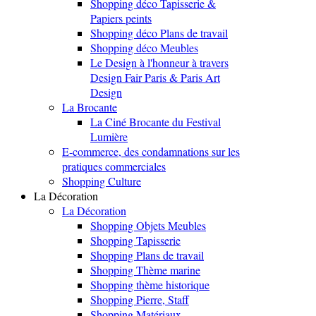
Shopping déco Tapisserie &
Papiers peints
Shopping déco Plans de travail
Shopping déco Meubles
Le Design à l'honneur à travers
Design Fair Paris & Paris Art
Design
La Brocante
La Ciné Brocante du Festival
Lumière
E-commerce, des condamnations sur les
pratiques commerciales
Shopping Culture
La Décoration
La Décoration
Shopping Objets Meubles
Shopping Tapisserie
Shopping Plans de travail
Shopping Thème marine
Shopping thème historique
Shopping Pierre, Staff
Shopping Matériaux