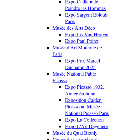
Expo Caillebotte,
Peindre les Hommes
Expo Sargent Eblouir
Paris
Musée des Arts Déco
Expo Iris Van Herpen
Expo Paul Poiret
Musée d'Art Moderne de
Paris
Expo Prix Marcel
Duchamp 2025
Musée National Pablo
Picasso
Expo Picasso 1932.
Année érotique
Exposition Calder-
Picasso au Musée
National Picasso Paris
Expo La Collection
Expo L'Art Dégénéré
Musée du Quai Branly
Musée du Luxembourg