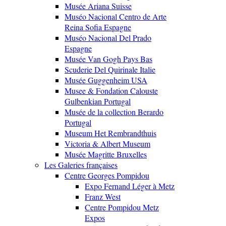
Musée Ariana Suisse
Muséo Nacional Centro de Arte
Reina Sofia Espagne
Muséo Nacional Del Prado
Espagne
Musée Van Gogh Pays Bas
Scuderie Del Quirinale Italie
Musée Guggenheim USA
Musee & Fondation Calouste
Gulbenkian Portugal
Musée de la collection Berardo
Portugal
Museum Het Rembrandthuis
Victoria & Albert Museum
Musée Magritte Bruxelles
Les Galeries françaises
Centre Georges Pompidou
Expo Fernand Léger à Metz
Franz West
Centre Pompidou Metz
Expos