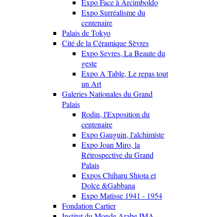
Expo Face à Arcimboldo
Expo Surréalisme du
centenaire
Palais de Tokyo
Cité de la Céramique Sèvres
Expo Sevres, La Beaute du
geste
Expo A Table, Le repas tout
un Art
Galeries Nationales du Grand
Palais
Rodin, l'Exposition du
centenaire
Expo Gauguin, l'alchimiste
Expo Joan Miro, la
Rétrospective du Grand
Palais
Expos Chiharu Shiota et
Dolce &Gabbana
Expo Matisse 1941 - 1954
Fondation Cartier
Institut du Monde Arabe IMA