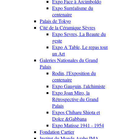
Expo Face à Arcimboldo
Expo Surréalisme du
centenaire
Palais de Tokyo
Cité de la Céramique Sèvres
Expo Sevres, La Beaute du
geste
Expo A Table, Le repas tout
un Art
Galeries Nationales du Grand
Palais
Rodin, l'Exposition du
centenaire
Expo Gauguin, l'alchimiste
Expo Joan Miro, la
Rétrospective du Grand
Palais
Expos Chiharu Shiota et
Dolce &Gabbana
Expo Matisse 1941 - 1954
Fondation Cartier
Institut du Monde Arabe IMA