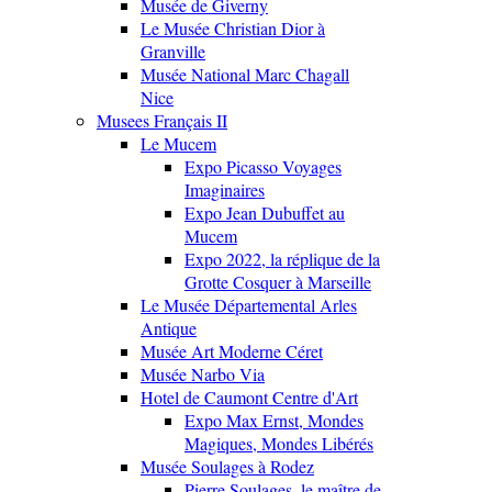
Musée de Giverny
Le Musée Christian Dior à
Granville
Musée National Marc Chagall
Nice
Musees Français II
Le Mucem
Expo Picasso Voyages
Imaginaires
Expo Jean Dubuffet au
Mucem
Expo 2022, la réplique de la
Grotte Cosquer à Marseille
Le Musée Départemental Arles
Antique
Musée Art Moderne Céret
Musée Narbo Via
Hotel de Caumont Centre d'Art
Expo Max Ernst, Mondes
Magiques, Mondes Libérés
Musée Soulages à Rodez
Pierre Soulages, le maître de