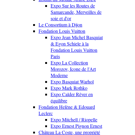
Expo Sur les Routes de
Samarcande, Merveilles de
soie et d'or
Le Consortium à Dijon
Fondation Louis Vuitton
Expo Jean Michel Basquiat
& Egon Schiele à la
Fondation Louis Vuitton
Paris
Expo La Collection
Morozov, Icone de l'Art
Moderne
Expo Basquiat Warhol
Expo Mark Rothko
Expo Calder Rêver en
équilibre
Fondation Helène & Edouard
Leclerc
Expo Mitchell / Riopelle
Expo Ernest Pignon Ernest
Château La Coste, une propriété