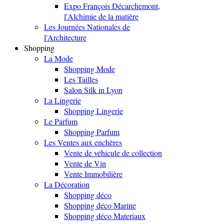
Expo François Décarchemont,
l'Alchimie de la matière
Les Journées Nationales de
l'Architecture
Shopping
La Mode
Shopping Mode
Les Tailles
Salon Silk in Lyon
La Lingerie
Shopping Lingerie
Le Parfum
Shopping Parfum
Les Ventes aux enchères
Vente de véhicule de collection
Vente de Vin
Vente Immobilière
La Décoration
Shopping déco
Shopping déco Marine
Shopping déco Materiaux