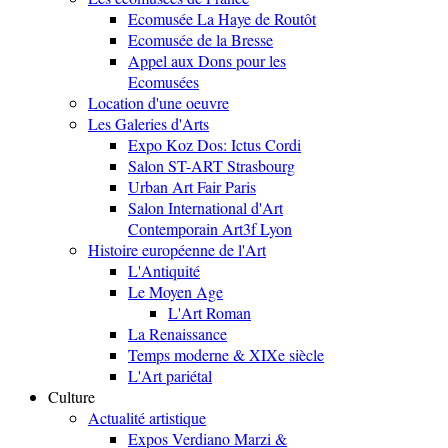
Ecomusée La Haye de Routôt
Ecomusée de la Bresse
Appel aux Dons pour les
Ecomusées
Location d'une oeuvre
Les Galeries d'Arts
Expo Koz Dos: Ictus Cordi
Salon ST-ART Strasbourg
Urban Art Fair Paris
Salon International d'Art
Contemporain Art3f Lyon
Histoire européenne de l'Art
L'Antiquité
Le Moyen Age
L'Art Roman
La Renaissance
Temps moderne & XIXe siècle
L'Art pariétal
Culture
Actualité artistique
Expos Verdiano Marzi &