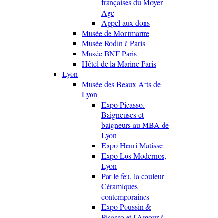
françaises du Moyen
Age
Appel aux dons
Musée de Montmartre
Musée Rodin à Paris
Musée BNF Paris
Hôtel de la Marine Paris
Lyon
Musée des Beaux Arts de
Lyon
Expo Picasso.
Baigneuses et
baigneurs au MBA de
Lyon
Expo Henri Matisse
Expo Los Modernos,
Lyon
Par le feu, la couleur
Céramiques
contemporaines
Expo Poussin &
Picasso et l'Amour à