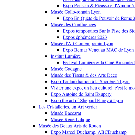
Expo Poussin & Picasso et l'Amour à
Musée Gallo-romain Lyon
Expo En Quête de Pouvoir de Rome
Musée des Confluences
Expos temporaires Sur la Piste des Si
Expos éphémères 2023
Musée d'Art Contemporain Lyon
Expo Bernar Venet au MAC de Lyon
Institut Lumière
Festival Lumière & la Ciné Brocante 
Musée Gadagne
Musée des Tissus & des Arts Deco
Expo Toutankhamon à la Sucrière à Lyon
Visiter une expo, un lieu culturel, c'est le m
Expo Antoine de Saint Exupéry
Expo the art of Shepard Fairey à Lyon
Les Cristalleries, un Art verrier
Musée Baccarat
Musée René Lalique
Musée des Beaux Arts de Rouen
Expo Marcel Duchamp, ABCDuchamp