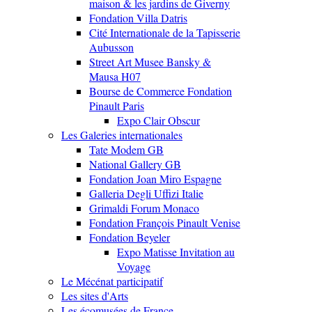
maison & les jardins de Giverny
Fondation Villa Datris
Cité Internationale de la Tapisserie
Aubusson
Street Art Musee Bansky &
Mausa H07
Bourse de Commerce Fondation
Pinault Paris
Expo Clair Obscur
Les Galeries internationales
Tate Modem GB
National Gallery GB
Fondation Joan Miro Espagne
Galleria Degli Uffizi Italie
Grimaldi Forum Monaco
Fondation François Pinault Venise
Fondation Beyeler
Expo Matisse Invitation au
Voyage
Le Mécénat participatif
Les sites d'Arts
Les écomusées de France