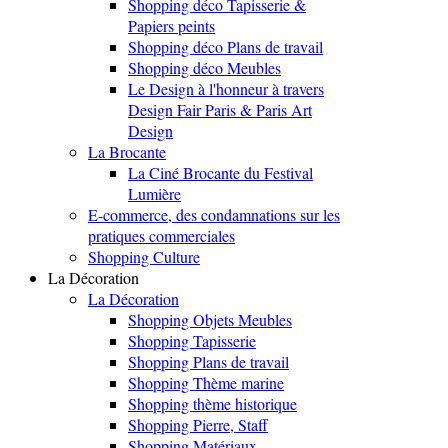
Shopping déco Tapisserie &
Papiers peints
Shopping déco Plans de travail
Shopping déco Meubles
Le Design à l'honneur à travers
Design Fair Paris & Paris Art
Design
La Brocante
La Ciné Brocante du Festival
Lumière
E-commerce, des condamnations sur les
pratiques commerciales
Shopping Culture
La Décoration
La Décoration
Shopping Objets Meubles
Shopping Tapisserie
Shopping Plans de travail
Shopping Thème marine
Shopping thème historique
Shopping Pierre, Staff
Shopping Matériaux