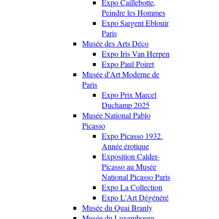
Expo Caillebotte,
Peindre les Hommes
Expo Sargent Eblouir
Paris
Musée des Arts Déco
Expo Iris Van Herpen
Expo Paul Poiret
Musée d'Art Moderne de
Paris
Expo Prix Marcel
Duchamp 2025
Musée National Pablo
Picasso
Expo Picasso 1932.
Année érotique
Exposition Calder-
Picasso au Musée
National Picasso Paris
Expo La Collection
Expo L'Art Dégénéré
Musée du Quai Branly
Musée du Luxembourg