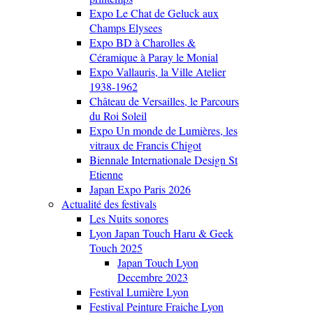
Expo Le Chat de Geluck aux
Champs Elysees
Expo BD à Charolles &
Céramique à Paray le Monial
Expo Vallauris, la Ville Atelier
1938-1962
Château de Versailles, le Parcours
du Roi Soleil
Expo Un monde de Lumières, les
vitraux de Francis Chigot
Biennale Internationale Design St
Etienne
Japan Expo Paris 2026
Actualité des festivals
Les Nuits sonores
Lyon Japan Touch Haru & Geek
Touch 2025
Japan Touch Lyon
Decembre 2023
Festival Lumière Lyon
Festival Peinture Fraiche Lyon