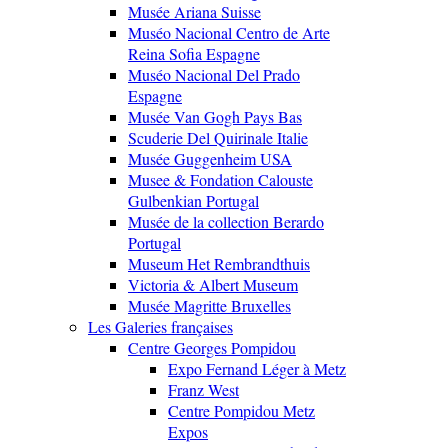
Musée Ariana Suisse
Muséo Nacional Centro de Arte
Reina Sofia Espagne
Muséo Nacional Del Prado
Espagne
Musée Van Gogh Pays Bas
Scuderie Del Quirinale Italie
Musée Guggenheim USA
Musee & Fondation Calouste
Gulbenkian Portugal
Musée de la collection Berardo
Portugal
Museum Het Rembrandthuis
Victoria & Albert Museum
Musée Magritte Bruxelles
Les Galeries françaises
Centre Georges Pompidou
Expo Fernand Léger à Metz
Franz West
Centre Pompidou Metz
Expos