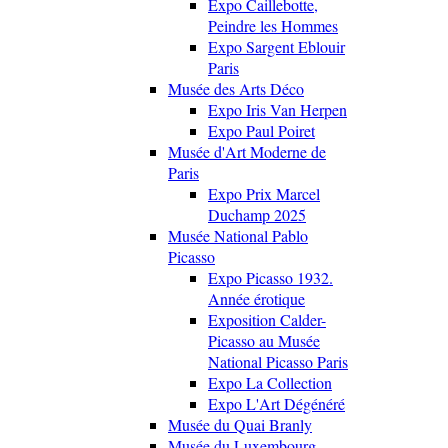
Expo Caillebotte,
Peindre les Hommes
Expo Sargent Eblouir
Paris
Musée des Arts Déco
Expo Iris Van Herpen
Expo Paul Poiret
Musée d'Art Moderne de
Paris
Expo Prix Marcel
Duchamp 2025
Musée National Pablo
Picasso
Expo Picasso 1932.
Année érotique
Exposition Calder-
Picasso au Musée
National Picasso Paris
Expo La Collection
Expo L'Art Dégénéré
Musée du Quai Branly
Musée du Luxembourg