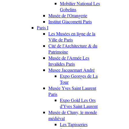
Mobilier National Les
Gobelins
Musée de l'Orangerie
Institut Giacometti Paris
Paris I
Les Musées en ligne de la
Ville de Paris
Cité de l'Architecture & du
Patrimoine
Musée de l'Armée Les
Invalides Paris
Musee Jacquemart André
Expo Georges de La
Tour
Musée Yves Saint Laurent
Paris
Expo Gold Les Ors
d'Yves Saint Laurent
Musée de Cluny, le monde
médiéval
Les Tapisseries