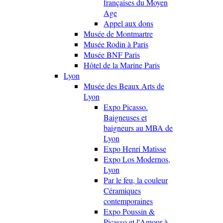
françaises du Moyen
Age
Appel aux dons
Musée de Montmartre
Musée Rodin à Paris
Musée BNF Paris
Hôtel de la Marine Paris
Lyon
Musée des Beaux Arts de
Lyon
Expo Picasso.
Baigneuses et
baigneurs au MBA de
Lyon
Expo Henri Matisse
Expo Los Modernos,
Lyon
Par le feu, la couleur
Céramiques
contemporaines
Expo Poussin &
Picasso et l'Amour à