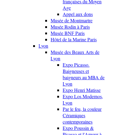
françaises du Moyen
Age
Appel aux dons
Musée de Montmartre
Musée Rodin à Paris
Musée BNF Paris
Hôtel de la Marine Paris
Lyon
Musée des Beaux Arts de
Lyon
Expo Picasso.
Baigneuses et
baigneurs au MBA de
Lyon
Expo Henri Matisse
Expo Los Modernos,
Lyon
Par le feu, la couleur
Céramiques
contemporaines
Expo Poussin &
Picasso et l'Amour à