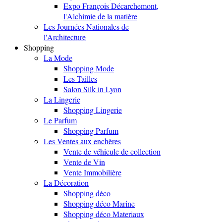
Expo François Décarchemont,
l'Alchimie de la matière
Les Journées Nationales de
l'Architecture
Shopping
La Mode
Shopping Mode
Les Tailles
Salon Silk in Lyon
La Lingerie
Shopping Lingerie
Le Parfum
Shopping Parfum
Les Ventes aux enchères
Vente de véhicule de collection
Vente de Vin
Vente Immobilière
La Décoration
Shopping déco
Shopping déco Marine
Shopping déco Materiaux