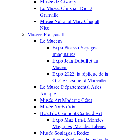
Musée de Giverny
Le Musée Christian Dior à
Granville
Musée National Marc Chagall
Nice
Musees Français II
Le Mucem
Expo Picasso Voyages
Imaginaires
Expo Jean Dubuffet au
Mucem
Expo 2022, la réplique de la
Grotte Cosquer à Marseille
Le Musée Départemental Arles
Antique
Musée Art Moderne Céret
Musée Narbo Via
Hotel de Caumont Centre d'Art
Expo Max Ernst, Mondes
Magiques, Mondes Libérés
Musée Soulages à Rodez
Pierre Soulages, le maître de