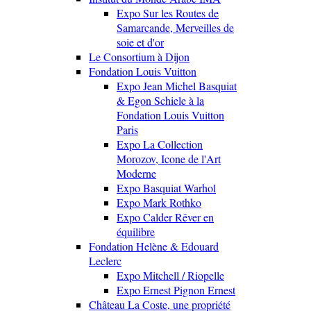
Expo Sur les Routes de
Samarcande, Merveilles de
soie et d'or
Le Consortium à Dijon
Fondation Louis Vuitton
Expo Jean Michel Basquiat
& Egon Schiele à la
Fondation Louis Vuitton
Paris
Expo La Collection
Morozov, Icone de l'Art
Moderne
Expo Basquiat Warhol
Expo Mark Rothko
Expo Calder Rêver en
équilibre
Fondation Helène & Edouard
Leclerc
Expo Mitchell / Riopelle
Expo Ernest Pignon Ernest
Château La Coste, une propriété