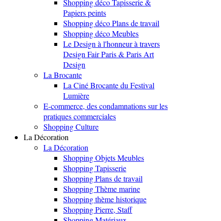
Shopping déco Tapisserie &
Papiers peints
Shopping déco Plans de travail
Shopping déco Meubles
Le Design à l'honneur à travers
Design Fair Paris & Paris Art
Design
La Brocante
La Ciné Brocante du Festival
Lumière
E-commerce, des condamnations sur les
pratiques commerciales
Shopping Culture
La Décoration
La Décoration
Shopping Objets Meubles
Shopping Tapisserie
Shopping Plans de travail
Shopping Thème marine
Shopping thème historique
Shopping Pierre, Staff
Shopping Matériaux