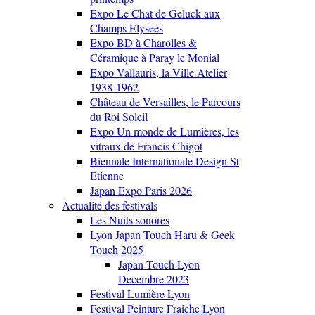
Expo Le Chat de Geluck aux
Champs Elysees
Expo BD à Charolles &
Céramique à Paray le Monial
Expo Vallauris, la Ville Atelier
1938-1962
Château de Versailles, le Parcours
du Roi Soleil
Expo Un monde de Lumières, les
vitraux de Francis Chigot
Biennale Internationale Design St
Etienne
Japan Expo Paris 2026
Actualité des festivals
Les Nuits sonores
Lyon Japan Touch Haru & Geek
Touch 2025
Japan Touch Lyon
Decembre 2023
Festival Lumière Lyon
Festival Peinture Fraiche Lyon