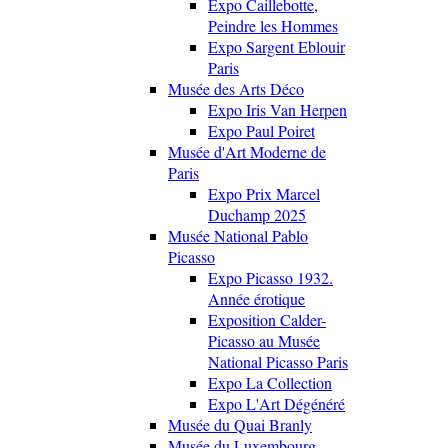
Expo Caillebotte,
Peindre les Hommes
Expo Sargent Eblouir
Paris
Musée des Arts Déco
Expo Iris Van Herpen
Expo Paul Poiret
Musée d'Art Moderne de
Paris
Expo Prix Marcel
Duchamp 2025
Musée National Pablo
Picasso
Expo Picasso 1932.
Année érotique
Exposition Calder-
Picasso au Musée
National Picasso Paris
Expo La Collection
Expo L'Art Dégénéré
Musée du Quai Branly
Musée du Luxembourg