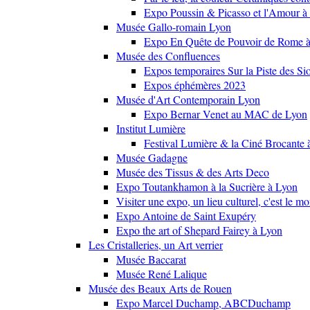
Expo Poussin & Picasso et l'Amour à
Musée Gallo-romain Lyon
Expo En Quête de Pouvoir de Rome
Musée des Confluences
Expos temporaires Sur la Piste des Si
Expos éphémères 2023
Musée d'Art Contemporain Lyon
Expo Bernar Venet au MAC de Lyon
Institut Lumière
Festival Lumière & la Ciné Brocante 
Musée Gadagne
Musée des Tissus & des Arts Deco
Expo Toutankhamon à la Sucrière à Lyon
Visiter une expo, un lieu culturel, c'est le m
Expo Antoine de Saint Exupéry
Expo the art of Shepard Fairey à Lyon
Les Cristalleries, un Art verrier
Musée Baccarat
Musée René Lalique
Musée des Beaux Arts de Rouen
Expo Marcel Duchamp, ABCDuchamp