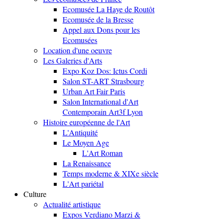
Ecomusée La Haye de Routôt
Ecomusée de la Bresse
Appel aux Dons pour les
Ecomusées
Location d'une oeuvre
Les Galeries d'Arts
Expo Koz Dos: Ictus Cordi
Salon ST-ART Strasbourg
Urban Art Fair Paris
Salon International d'Art
Contemporain Art3f Lyon
Histoire européenne de l'Art
L'Antiquité
Le Moyen Age
L'Art Roman
La Renaissance
Temps moderne & XIXe siècle
L'Art pariétal
Culture
Actualité artistique
Expos Verdiano Marzi &