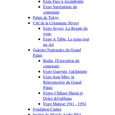
Expo Face à Arcimboldo
Expo Surréalisme du
centenaire
Palais de Tokyo
Cité de la Céramique Sèvres
Expo Sevres, La Beaute du
geste
Expo A Table, Le repas tout
un Art
Galeries Nationales du Grand
Palais
Rodin, l'Exposition du
centenaire
Expo Gauguin, l'alchimiste
Expo Joan Miro, la
Rétrospective du Grand
Palais
Expos Chiharu Shiota et
Dolce &Gabbana
Expo Matisse 1941 - 1954
Fondation Cartier
Institut du Monde Arabe IMA