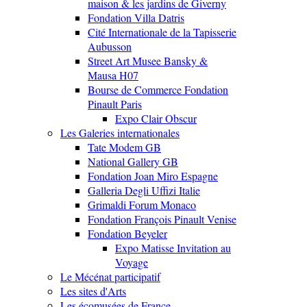
maison & les jardins de Giverny
Fondation Villa Datris
Cité Internationale de la Tapisserie
Aubusson
Street Art Musee Bansky &
Mausa H07
Bourse de Commerce Fondation
Pinault Paris
Expo Clair Obscur
Les Galeries internationales
Tate Modem GB
National Gallery GB
Fondation Joan Miro Espagne
Galleria Degli Uffizi Italie
Grimaldi Forum Monaco
Fondation François Pinault Venise
Fondation Beyeler
Expo Matisse Invitation au
Voyage
Le Mécénat participatif
Les sites d'Arts
Les écomusées de France