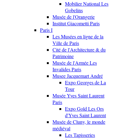
Mobilier National Les
Gobelins
Musée de l'Orangerie
Institut Giacometti Paris
Paris I
Les Musées en ligne de la
Ville de Paris
Cité de l'Architecture & du
Patrimoine
Musée de l'Armée Les
Invalides Paris
Musee Jacquemart André
Expo Georges de La
Tour
Musée Yves Saint Laurent
Paris
Expo Gold Les Ors
d'Yves Saint Laurent
Musée de Cluny, le monde
médiéval
Les Tapisseries