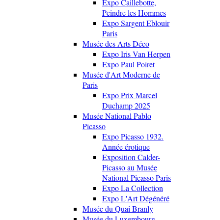
Expo Caillebotte,
Peindre les Hommes
Expo Sargent Eblouir
Paris
Musée des Arts Déco
Expo Iris Van Herpen
Expo Paul Poiret
Musée d'Art Moderne de
Paris
Expo Prix Marcel
Duchamp 2025
Musée National Pablo
Picasso
Expo Picasso 1932.
Année érotique
Exposition Calder-
Picasso au Musée
National Picasso Paris
Expo La Collection
Expo L'Art Dégénéré
Musée du Quai Branly
Musée du Luxembourg