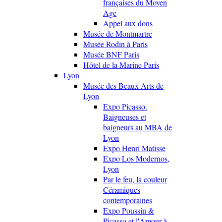
françaises du Moyen
Age
Appel aux dons
Musée de Montmartre
Musée Rodin à Paris
Musée BNF Paris
Hôtel de la Marine Paris
Lyon
Musée des Beaux Arts de
Lyon
Expo Picasso.
Baigneuses et
baigneurs au MBA de
Lyon
Expo Henri Matisse
Expo Los Modernos,
Lyon
Par le feu, la couleur
Céramiques
contemporaines
Expo Poussin &
Picasso et l'Amour à