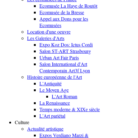
Ecomusée La Haye de Routôt
Ecomusée de la Bresse
Appel aux Dons pour les
Ecomusées
Location d'une oeuvre
Les Galeries d'Arts
Expo Koz Dos: Ictus Cordi
Salon ST-ART Strasbourg
Urban Art Fair Paris
Salon International d'Art
Contemporain Art3f Lyon
Histoire européenne de l'Art
L'Antiquité
Le Moyen Age
L'Art Roman
La Renaissance
Temps moderne & XIXe siècle
L'Art pariétal
Culture
Actualité artistique
Expos Verdiano Marzi &