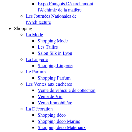
Expo François Décarchemont,
l'Alchimie de la matière
Les Journées Nationales de
l'Architecture
Shopping
La Mode
Shopping Mode
Les Tailles
Salon Silk in Lyon
La Lingerie
Shopping Lingerie
Le Parfum
Shopping Parfum
Les Ventes aux enchères
Vente de véhicule de collection
Vente de Vin
Vente Immobilière
La Décoration
Shopping déco
Shopping déco Marine
Shopping déco Materiaux