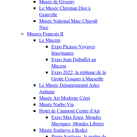
Musée de Giverny
Le Musée Christian Dior à
Granville
Musée National Marc Chagall
Nice
Musees Français II
Le Mucem
Expo Picasso Voyages
Imaginaires
Expo Jean Dubuffet au
Mucem
Expo 2022, la réplique de la
Grotte Cosquer à Marseille
Le Musée Départemental Arles
Antique
Musée Art Moderne Céret
Musée Narbo Via
Hotel de Caumont Centre d'Art
Expo Max Ernst, Mondes
Magiques, Mondes Libérés
Musée Soulages à Rodez
Pierre Soulages, le maître de