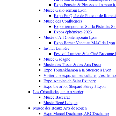
Expo Poussin & Picasso et l'Amour à
Musée Gallo-romain Lyon
Expo En Quête de Pouvoir de Rome
Musée des Confluences
Expos temporaires Sur la Piste des Si
Expos éphémères 2023
Musée d'Art Contemporain Lyon
Expo Bernar Venet au MAC de Lyon
Institut Lumière
Festival Lumière & la Ciné Brocante 
Musée Gadagne
Musée des Tissus & des Arts Deco
Expo Toutankhamon à la Sucrière à Lyon
Visiter une expo, un lieu culturel, c'est le m
Expo Antoine de Saint Exupéry
Expo the art of Shepard Fairey à Lyon
Les Cristalleries, un Art verrier
Musée Baccarat
Musée René Lalique
Musée des Beaux Arts de Rouen
Expo Marcel Duchamp, ABCDuchamp