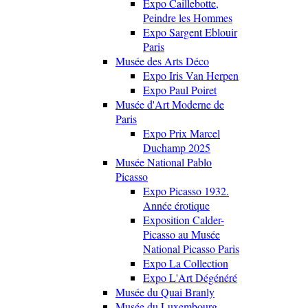
Expo Caillebotte,
Peindre les Hommes
Expo Sargent Eblouir
Paris
Musée des Arts Déco
Expo Iris Van Herpen
Expo Paul Poiret
Musée d'Art Moderne de
Paris
Expo Prix Marcel
Duchamp 2025
Musée National Pablo
Picasso
Expo Picasso 1932.
Année érotique
Exposition Calder-
Picasso au Musée
National Picasso Paris
Expo La Collection
Expo L'Art Dégénéré
Musée du Quai Branly
Musée du Luxembourg