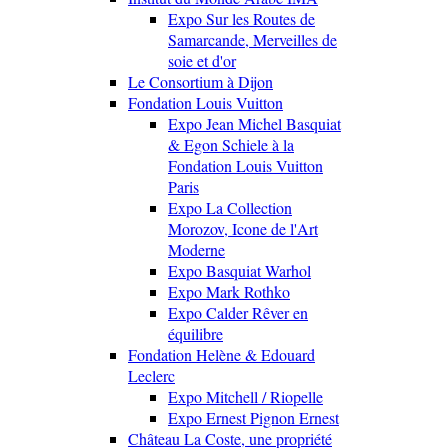
Expo Sur les Routes de
Samarcande, Merveilles de
soie et d'or
Le Consortium à Dijon
Fondation Louis Vuitton
Expo Jean Michel Basquiat
& Egon Schiele à la
Fondation Louis Vuitton
Paris
Expo La Collection
Morozov, Icone de l'Art
Moderne
Expo Basquiat Warhol
Expo Mark Rothko
Expo Calder Rêver en
équilibre
Fondation Helène & Edouard
Leclerc
Expo Mitchell / Riopelle
Expo Ernest Pignon Ernest
Château La Coste, une propriété