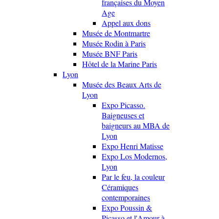
françaises du Moyen
Age
Appel aux dons
Musée de Montmartre
Musée Rodin à Paris
Musée BNF Paris
Hôtel de la Marine Paris
Lyon
Musée des Beaux Arts de
Lyon
Expo Picasso.
Baigneuses et
baigneurs au MBA de
Lyon
Expo Henri Matisse
Expo Los Modernos,
Lyon
Par le feu, la couleur
Céramiques
contemporaines
Expo Poussin &
Picasso et l'Amour à