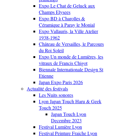
Expo Le Chat de Geluck aux
Champs Elysees
Expo BD à Charolles &
Céramique à Paray le Monial
Expo Vallauris, la Ville Atelier
1938-1962
Château de Versailles, le Parcours
du Roi Soleil
Expo Un monde de Lumières, les
vitraux de Francis Chigot
Biennale Internationale Design St
Etienne
Japan Expo Paris 2026
Actualité des festivals
Les Nuits sonores
Lyon Japan Touch Haru & Geek
Touch 2025
Japan Touch Lyon
Decembre 2023
Festival Lumière Lyon
Festival Peinture Fraiche Lyon