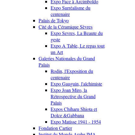
Expo Face à Arcimboldo
Expo Surréalisme du
centenaire
Palais de Tokyo
Cité de la Céramique Sèvres
Expo Sevres, La Beaute du
geste
Expo A Table, Le repas tout
un Art
Galeries Nationales du Grand
Palais
Rodin, l'Exposition du
centenaire
Expo Gauguin, l'alchimiste
Expo Joan Miro, la
Rétrospective du Grand
Palais
Expos Chiharu Shiota et
Dolce &Gabbana
Expo Matisse 1941 - 1954
Fondation Cartier
Institut du Monde Arabe IMA