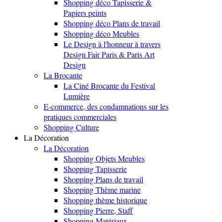
Shopping déco Tapisserie &
Papiers peints
Shopping déco Plans de travail
Shopping déco Meubles
Le Design à l'honneur à travers
Design Fair Paris & Paris Art
Design
La Brocante
La Ciné Brocante du Festival
Lumière
E-commerce, des condamnations sur les
pratiques commerciales
Shopping Culture
La Décoration
La Décoration
Shopping Objets Meubles
Shopping Tapisserie
Shopping Plans de travail
Shopping Thème marine
Shopping thème historique
Shopping Pierre, Staff
Shopping Matériaux