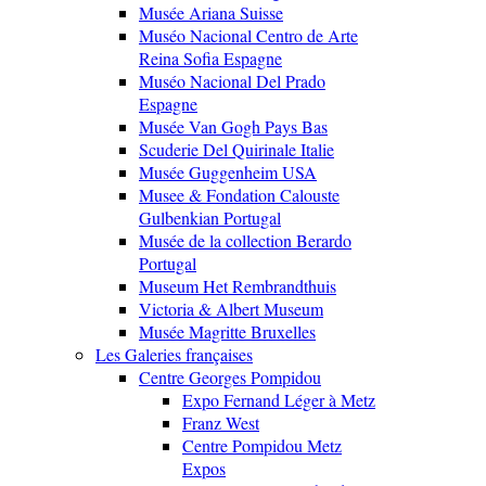
Musée Ariana Suisse
Muséo Nacional Centro de Arte
Reina Sofia Espagne
Muséo Nacional Del Prado
Espagne
Musée Van Gogh Pays Bas
Scuderie Del Quirinale Italie
Musée Guggenheim USA
Musee & Fondation Calouste
Gulbenkian Portugal
Musée de la collection Berardo
Portugal
Museum Het Rembrandthuis
Victoria & Albert Museum
Musée Magritte Bruxelles
Les Galeries françaises
Centre Georges Pompidou
Expo Fernand Léger à Metz
Franz West
Centre Pompidou Metz
Expos