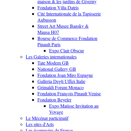
maison & les jardins de Giverny
Fondation Villa Datris
Cité Internationale de la Tapisserie
Aubusson
Street Art Musee Bansky &
Mausa H07
Bourse de Commerce Fondation
Pinault Paris
Expo Clair Obscur
Les Galeries internationales
Tate Modem GB
National Gallery GB
Fondation Joan Miro Espagne
Galleria Degli Uffizi Italie
Grimaldi Forum Monaco
Fondation François Pinault Venise
Fondation Beyeler
Expo Matisse Invitation au
Voyage
Le Mécénat participatif
Les sites d'Arts
Les écomusées de France