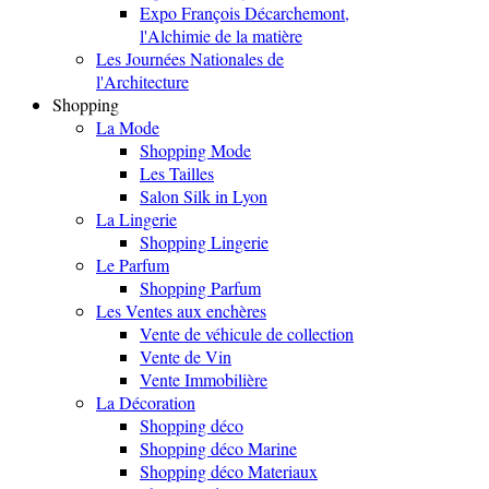
Expo François Décarchemont,
l'Alchimie de la matière
Les Journées Nationales de
l'Architecture
Shopping
La Mode
Shopping Mode
Les Tailles
Salon Silk in Lyon
La Lingerie
Shopping Lingerie
Le Parfum
Shopping Parfum
Les Ventes aux enchères
Vente de véhicule de collection
Vente de Vin
Vente Immobilière
La Décoration
Shopping déco
Shopping déco Marine
Shopping déco Materiaux