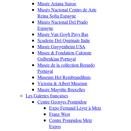
Musée Ariana Suisse
Muséo Nacional Centro de Arte
Reina Sofia Espagne
Muséo Nacional Del Prado
Espagne
Musée Van Gogh Pays Bas
Scuderie Del Quirinale Italie
Musée Guggenheim USA
Musee & Fondation Calouste
Gulbenkian Portugal
Musée de la collection Berardo
Portugal
Museum Het Rembrandthuis
Victoria & Albert Museum
Musée Magritte Bruxelles
Les Galeries françaises
Centre Georges Pompidou
Expo Fernand Léger à Metz
Franz West
Centre Pompidou Metz
Expos