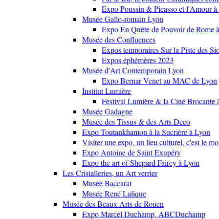
Expo Poussin & Picasso et l'Amour à
Musée Gallo-romain Lyon
Expo En Quête de Pouvoir de Rome
Musée des Confluences
Expos temporaires Sur la Piste des Si
Expos éphémères 2023
Musée d'Art Contemporain Lyon
Expo Bernar Venet au MAC de Lyon
Institut Lumière
Festival Lumière & la Ciné Brocante 
Musée Gadagne
Musée des Tissus & des Arts Deco
Expo Toutankhamon à la Sucrière à Lyon
Visiter une expo, un lieu culturel, c'est le m
Expo Antoine de Saint Exupéry
Expo the art of Shepard Fairey à Lyon
Les Cristalleries, un Art verrier
Musée Baccarat
Musée René Lalique
Musée des Beaux Arts de Rouen
Expo Marcel Duchamp, ABCDuchamp