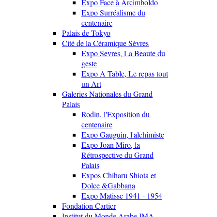
Expo Face à Arcimboldo
Expo Surréalisme du
centenaire
Palais de Tokyo
Cité de la Céramique Sèvres
Expo Sevres, La Beaute du
geste
Expo A Table, Le repas tout
un Art
Galeries Nationales du Grand
Palais
Rodin, l'Exposition du
centenaire
Expo Gauguin, l'alchimiste
Expo Joan Miro, la
Rétrospective du Grand
Palais
Expos Chiharu Shiota et
Dolce &Gabbana
Expo Matisse 1941 - 1954
Fondation Cartier
Institut du Monde Arabe IMA