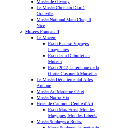
Musée de Giverny
Le Musée Christian Dior à
Granville
Musée National Marc Chagall
Nice
Musees Français II
Le Mucem
Expo Picasso Voyages
Imaginaires
Expo Jean Dubuffet au
Mucem
Expo 2022, la réplique de la
Grotte Cosquer à Marseille
Le Musée Départemental Arles
Antique
Musée Art Moderne Céret
Musée Narbo Via
Hotel de Caumont Centre d'Art
Expo Max Ernst, Mondes
Magiques, Mondes Libérés
Musée Soulages à Rodez
Pierre Soulages, le maître de