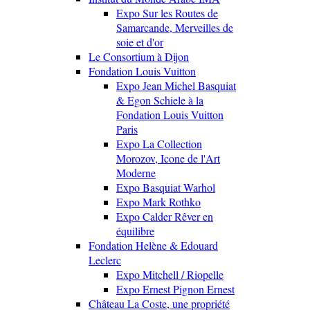
Expo Sur les Routes de
Samarcande, Merveilles de
soie et d'or
Le Consortium à Dijon
Fondation Louis Vuitton
Expo Jean Michel Basquiat
& Egon Schiele à la
Fondation Louis Vuitton
Paris
Expo La Collection
Morozov, Icone de l'Art
Moderne
Expo Basquiat Warhol
Expo Mark Rothko
Expo Calder Rêver en
équilibre
Fondation Helène & Edouard
Leclerc
Expo Mitchell / Riopelle
Expo Ernest Pignon Ernest
Château La Coste, une propriété