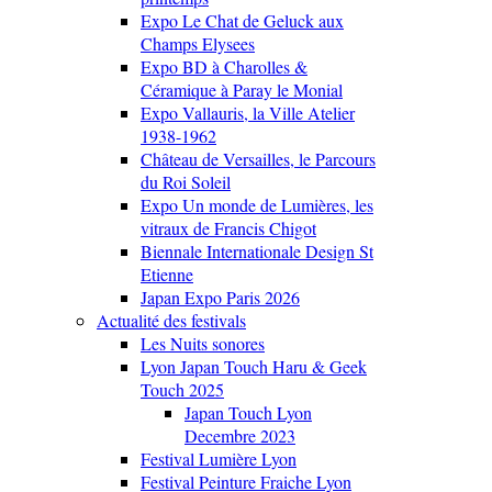
Expo Le Chat de Geluck aux
Champs Elysees
Expo BD à Charolles &
Céramique à Paray le Monial
Expo Vallauris, la Ville Atelier
1938-1962
Château de Versailles, le Parcours
du Roi Soleil
Expo Un monde de Lumières, les
vitraux de Francis Chigot
Biennale Internationale Design St
Etienne
Japan Expo Paris 2026
Actualité des festivals
Les Nuits sonores
Lyon Japan Touch Haru & Geek
Touch 2025
Japan Touch Lyon
Decembre 2023
Festival Lumière Lyon
Festival Peinture Fraiche Lyon