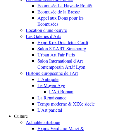
Ecomusée La Haye de Routôt
Ecomusée de la Bresse
Appel aux Dons pour les
Ecomusées
Location d'une oeuvre
Les Galeries d'Arts
Expo Koz Dos: Ictus Cordi
Salon ST-ART Strasbourg
Urban Art Fair Paris
Salon International d'Art
Contemporain Art3f Lyon
Histoire européenne de l'Art
L'Antiquité
Le Moyen Age
L'Art Roman
La Renaissance
Temps moderne & XIXe siècle
L'Art pariétal
Culture
Actualité artistique
Expos Verdiano Marzi &