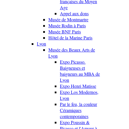
françaises du Moyen
Age
Appel aux dons
Musée de Montmartre
Musée Rodin à Paris
Musée BNF Paris
Hôtel de la Marine Paris
Lyon
Musée des Beaux Arts de
Lyon
Expo Picasso.
Baigneuses et
baigneurs au MBA de
Lyon
Expo Henri Matisse
Expo Los Modernos,
Lyon
Par le feu, la couleur
Céramiques
contemporaines
Expo Poussin &
Picasso et l'Amour à