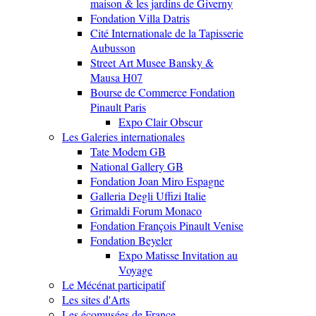
maison & les jardins de Giverny
Fondation Villa Datris
Cité Internationale de la Tapisserie
Aubusson
Street Art Musee Bansky &
Mausa H07
Bourse de Commerce Fondation
Pinault Paris
Expo Clair Obscur
Les Galeries internationales
Tate Modem GB
National Gallery GB
Fondation Joan Miro Espagne
Galleria Degli Uffizi Italie
Grimaldi Forum Monaco
Fondation François Pinault Venise
Fondation Beyeler
Expo Matisse Invitation au
Voyage
Le Mécénat participatif
Les sites d'Arts
Les écomusées de France