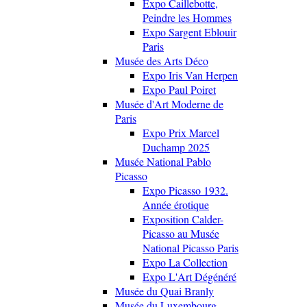
Expo Caillebotte,
Peindre les Hommes
Expo Sargent Eblouir
Paris
Musée des Arts Déco
Expo Iris Van Herpen
Expo Paul Poiret
Musée d'Art Moderne de
Paris
Expo Prix Marcel
Duchamp 2025
Musée National Pablo
Picasso
Expo Picasso 1932.
Année érotique
Exposition Calder-
Picasso au Musée
National Picasso Paris
Expo La Collection
Expo L'Art Dégénéré
Musée du Quai Branly
Musée du Luxembourg