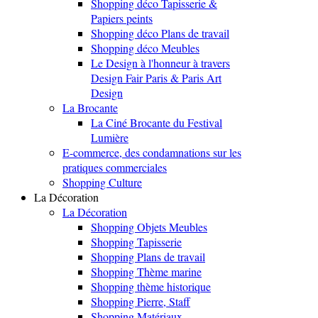
Shopping déco Tapisserie &
Papiers peints
Shopping déco Plans de travail
Shopping déco Meubles
Le Design à l'honneur à travers
Design Fair Paris & Paris Art
Design
La Brocante
La Ciné Brocante du Festival
Lumière
E-commerce, des condamnations sur les
pratiques commerciales
Shopping Culture
La Décoration
La Décoration
Shopping Objets Meubles
Shopping Tapisserie
Shopping Plans de travail
Shopping Thème marine
Shopping thème historique
Shopping Pierre, Staff
Shopping Matériaux