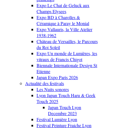
Expo Le Chat de Geluck aux
Champs Elysees
Expo BD à Charolles &
Céramique à Paray le Monial
Expo Vallauris, la Ville Atelier
1938-1962
Château de Versailles, le Parcours
du Roi Soleil
Expo Un monde de Lumières, les
vitraux de Francis Chigot
Biennale Internationale Design St
Etienne
Japan Expo Paris 2026
Actualité des festivals
Les Nuits sonores
Lyon Japan Touch Haru & Geek
Touch 2025
Japan Touch Lyon
Decembre 2023
Festival Lumière Lyon
Festival Peinture Fraiche Lyon