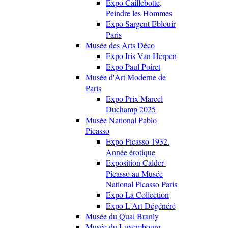
Expo Caillebotte,
Peindre les Hommes
Expo Sargent Eblouir
Paris
Musée des Arts Déco
Expo Iris Van Herpen
Expo Paul Poiret
Musée d'Art Moderne de
Paris
Expo Prix Marcel
Duchamp 2025
Musée National Pablo
Picasso
Expo Picasso 1932.
Année érotique
Exposition Calder-
Picasso au Musée
National Picasso Paris
Expo La Collection
Expo L'Art Dégénéré
Musée du Quai Branly
Musée du Luxembourg