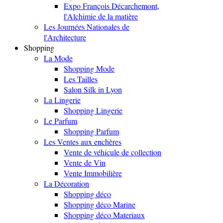
Expo François Décarchemont,
l'Alchimie de la matière
Les Journées Nationales de
l'Architecture
Shopping
La Mode
Shopping Mode
Les Tailles
Salon Silk in Lyon
La Lingerie
Shopping Lingerie
Le Parfum
Shopping Parfum
Les Ventes aux enchères
Vente de véhicule de collection
Vente de Vin
Vente Immobilière
La Décoration
Shopping déco
Shopping déco Marine
Shopping déco Materiaux