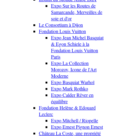
Expo Sur les Routes de
Samarcande, Merveilles de
soie et d'or
Le Consortium à Dijon
Fondation Louis Vuitton
Expo Jean Michel Basquiat
& Egon Schiele à la
Fondation Louis Vuitton
Paris
Expo La Collection
Morozov, Icone de l'Art
Moderne
Expo Basquiat Warhol
Expo Mark Rothko
Expo Calder Rêver en
équilibre
Fondation Helène & Edouard
Leclerc
Expo Mitchell / Riopelle
Expo Ernest Pignon Ernest
Château La Coste, une propriété