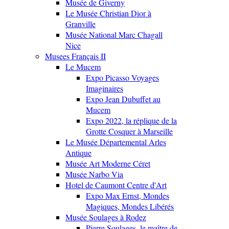
Musée de Giverny
Le Musée Christian Dior à
Granville
Musée National Marc Chagall
Nice
Musees Français II
Le Mucem
Expo Picasso Voyages
Imaginaires
Expo Jean Dubuffet au
Mucem
Expo 2022, la réplique de la
Grotte Cosquer à Marseille
Le Musée Départemental Arles
Antique
Musée Art Moderne Céret
Musée Narbo Via
Hotel de Caumont Centre d'Art
Expo Max Ernst, Mondes
Magiques, Mondes Libérés
Musée Soulages à Rodez
Pierre Soulages, le maître de