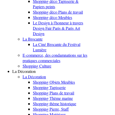
Shopping déco Tapisserie &
Papiers peints
Shopping déco Plans de travail
Shopping déco Meubles
Le Design à l'honneur à travers
Design Fair Paris & Paris Art
Design
La Brocante
La Ciné Brocante du Festival
Lumière
E-commerce, des condamnations sur les
pratiques commerciales
Shopping Culture
La Décoration
La Décoration
Shopping Objets Meubles
Shopping Tapisserie
Shopping Plans de travail
Shopping Thème marine
Shopping thème historique
Shopping Pierre, Staff
Shopping Matériaux