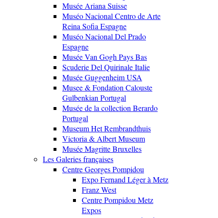
Musée Ariana Suisse
Muséo Nacional Centro de Arte
Reina Sofia Espagne
Muséo Nacional Del Prado
Espagne
Musée Van Gogh Pays Bas
Scuderie Del Quirinale Italie
Musée Guggenheim USA
Musee & Fondation Calouste
Gulbenkian Portugal
Musée de la collection Berardo
Portugal
Museum Het Rembrandthuis
Victoria & Albert Museum
Musée Magritte Bruxelles
Les Galeries françaises
Centre Georges Pompidou
Expo Fernand Léger à Metz
Franz West
Centre Pompidou Metz
Expos