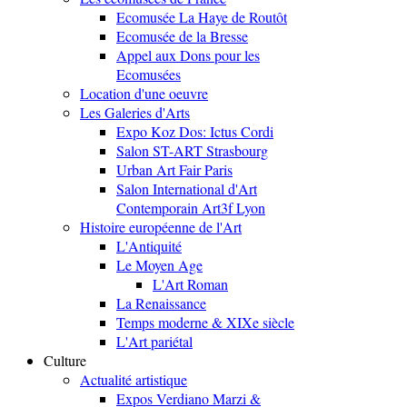
Ecomusée La Haye de Routôt
Ecomusée de la Bresse
Appel aux Dons pour les
Ecomusées
Location d'une oeuvre
Les Galeries d'Arts
Expo Koz Dos: Ictus Cordi
Salon ST-ART Strasbourg
Urban Art Fair Paris
Salon International d'Art
Contemporain Art3f Lyon
Histoire européenne de l'Art
L'Antiquité
Le Moyen Age
L'Art Roman
La Renaissance
Temps moderne & XIXe siècle
L'Art pariétal
Culture
Actualité artistique
Expos Verdiano Marzi &