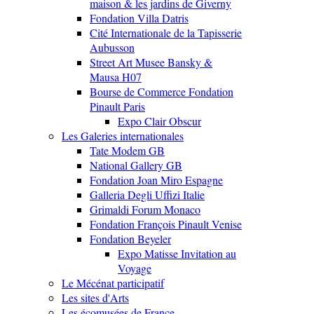
maison & les jardins de Giverny
Fondation Villa Datris
Cité Internationale de la Tapisserie
Aubusson
Street Art Musee Bansky &
Mausa H07
Bourse de Commerce Fondation
Pinault Paris
Expo Clair Obscur
Les Galeries internationales
Tate Modem GB
National Gallery GB
Fondation Joan Miro Espagne
Galleria Degli Uffizi Italie
Grimaldi Forum Monaco
Fondation François Pinault Venise
Fondation Beyeler
Expo Matisse Invitation au
Voyage
Le Mécénat participatif
Les sites d'Arts
Les écomusées de France