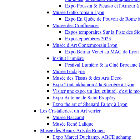
Expo Poussin & Picasso et l'Amour à
Musée Gallo-romain Lyon
Expo En Quête de Pouvoir de Rome
Musée des Confluences
Expos temporaires Sur la Piste des Si
Expos éphémères 2023
Musée d'Art Contemporain Lyon
Expo Bernar Venet au MAC de Lyon
Institut Lumière
Festival Lumière & la Ciné Brocante 
Musée Gadagne
Musée des Tissus & des Arts Deco
Expo Toutankhamon à la Sucrière à Lyon
Visiter une expo, un lieu culturel, c'est le m
Expo Antoine de Saint Exupéry
Expo the art of Shepard Fairey à Lyon
Les Cristalleries, un Art verrier
Musée Baccarat
Musée René Lalique
Musée des Beaux Arts de Rouen
Expo Marcel Duchamp, ABCDuchamp