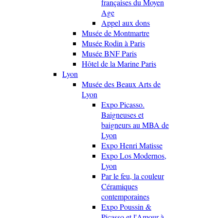
françaises du Moyen
Age
Appel aux dons
Musée de Montmartre
Musée Rodin à Paris
Musée BNF Paris
Hôtel de la Marine Paris
Lyon
Musée des Beaux Arts de
Lyon
Expo Picasso.
Baigneuses et
baigneurs au MBA de
Lyon
Expo Henri Matisse
Expo Los Modernos,
Lyon
Par le feu, la couleur
Céramiques
contemporaines
Expo Poussin &
Picasso et l'Amour à