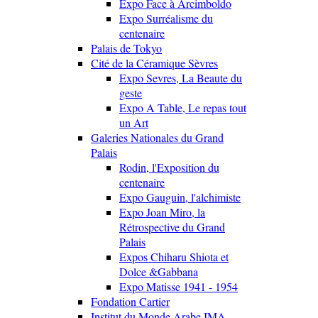
Expo Face à Arcimboldo
Expo Surréalisme du
centenaire
Palais de Tokyo
Cité de la Céramique Sèvres
Expo Sevres, La Beaute du
geste
Expo A Table, Le repas tout
un Art
Galeries Nationales du Grand
Palais
Rodin, l'Exposition du
centenaire
Expo Gauguin, l'alchimiste
Expo Joan Miro, la
Rétrospective du Grand
Palais
Expos Chiharu Shiota et
Dolce &Gabbana
Expo Matisse 1941 - 1954
Fondation Cartier
Institut du Monde Arabe IMA