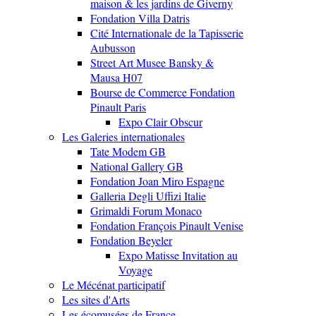
maison & les jardins de Giverny
Fondation Villa Datris
Cité Internationale de la Tapisserie
Aubusson
Street Art Musee Bansky &
Mausa H07
Bourse de Commerce Fondation
Pinault Paris
Expo Clair Obscur
Les Galeries internationales
Tate Modem GB
National Gallery GB
Fondation Joan Miro Espagne
Galleria Degli Uffizi Italie
Grimaldi Forum Monaco
Fondation François Pinault Venise
Fondation Beyeler
Expo Matisse Invitation au
Voyage
Le Mécénat participatif
Les sites d'Arts
Les écomusées de France