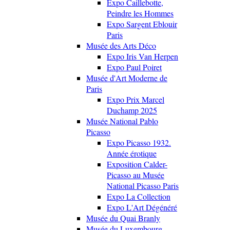
Expo Caillebotte,
Peindre les Hommes
Expo Sargent Eblouir
Paris
Musée des Arts Déco
Expo Iris Van Herpen
Expo Paul Poiret
Musée d'Art Moderne de
Paris
Expo Prix Marcel
Duchamp 2025
Musée National Pablo
Picasso
Expo Picasso 1932.
Année érotique
Exposition Calder-
Picasso au Musée
National Picasso Paris
Expo La Collection
Expo L'Art Dégénéré
Musée du Quai Branly
Musée du Luxembourg