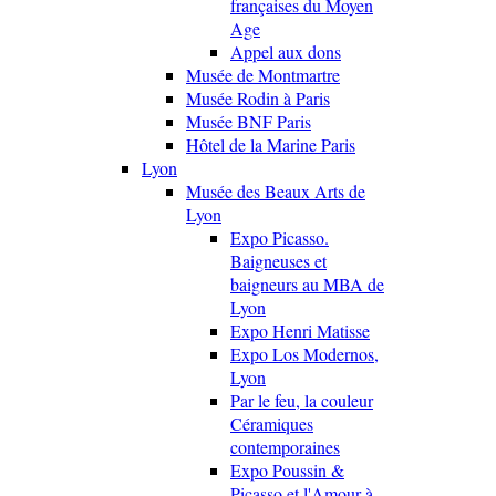
françaises du Moyen
Age
Appel aux dons
Musée de Montmartre
Musée Rodin à Paris
Musée BNF Paris
Hôtel de la Marine Paris
Lyon
Musée des Beaux Arts de
Lyon
Expo Picasso.
Baigneuses et
baigneurs au MBA de
Lyon
Expo Henri Matisse
Expo Los Modernos,
Lyon
Par le feu, la couleur
Céramiques
contemporaines
Expo Poussin &
Picasso et l'Amour à