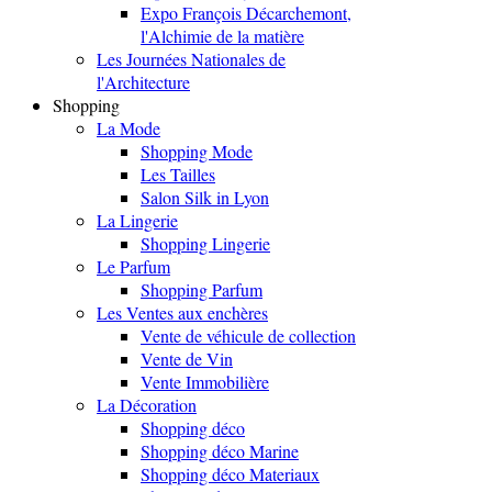
Expo François Décarchemont,
l'Alchimie de la matière
Les Journées Nationales de
l'Architecture
Shopping
La Mode
Shopping Mode
Les Tailles
Salon Silk in Lyon
La Lingerie
Shopping Lingerie
Le Parfum
Shopping Parfum
Les Ventes aux enchères
Vente de véhicule de collection
Vente de Vin
Vente Immobilière
La Décoration
Shopping déco
Shopping déco Marine
Shopping déco Materiaux