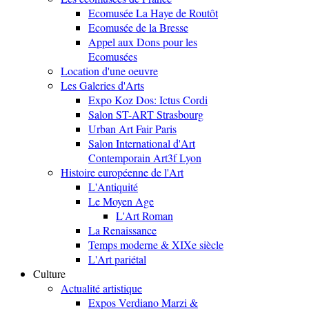
Ecomusée La Haye de Routôt
Ecomusée de la Bresse
Appel aux Dons pour les
Ecomusées
Location d'une oeuvre
Les Galeries d'Arts
Expo Koz Dos: Ictus Cordi
Salon ST-ART Strasbourg
Urban Art Fair Paris
Salon International d'Art
Contemporain Art3f Lyon
Histoire européenne de l'Art
L'Antiquité
Le Moyen Age
L'Art Roman
La Renaissance
Temps moderne & XIXe siècle
L'Art pariétal
Culture
Actualité artistique
Expos Verdiano Marzi &