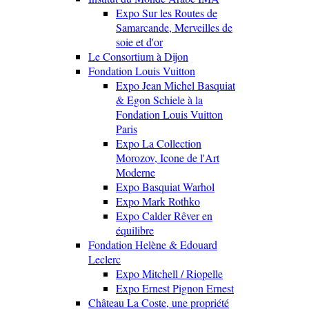
Expo Sur les Routes de
Samarcande, Merveilles de
soie et d'or
Le Consortium à Dijon
Fondation Louis Vuitton
Expo Jean Michel Basquiat
& Egon Schiele à la
Fondation Louis Vuitton
Paris
Expo La Collection
Morozov, Icone de l'Art
Moderne
Expo Basquiat Warhol
Expo Mark Rothko
Expo Calder Rêver en
équilibre
Fondation Helène & Edouard
Leclerc
Expo Mitchell / Riopelle
Expo Ernest Pignon Ernest
Château La Coste, une propriété