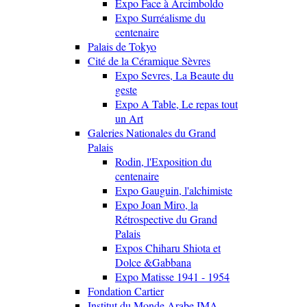
Expo Face à Arcimboldo
Expo Surréalisme du
centenaire
Palais de Tokyo
Cité de la Céramique Sèvres
Expo Sevres, La Beaute du
geste
Expo A Table, Le repas tout
un Art
Galeries Nationales du Grand
Palais
Rodin, l'Exposition du
centenaire
Expo Gauguin, l'alchimiste
Expo Joan Miro, la
Rétrospective du Grand
Palais
Expos Chiharu Shiota et
Dolce &Gabbana
Expo Matisse 1941 - 1954
Fondation Cartier
Institut du Monde Arabe IMA