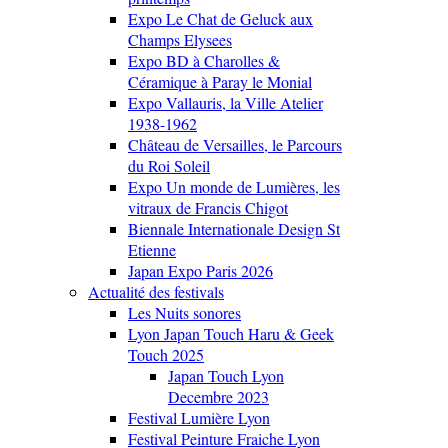
Expo Le Chat de Geluck aux
Champs Elysees
Expo BD à Charolles &
Céramique à Paray le Monial
Expo Vallauris, la Ville Atelier
1938-1962
Château de Versailles, le Parcours
du Roi Soleil
Expo Un monde de Lumières, les
vitraux de Francis Chigot
Biennale Internationale Design St
Etienne
Japan Expo Paris 2026
Actualité des festivals
Les Nuits sonores
Lyon Japan Touch Haru & Geek
Touch 2025
Japan Touch Lyon
Decembre 2023
Festival Lumière Lyon
Festival Peinture Fraiche Lyon