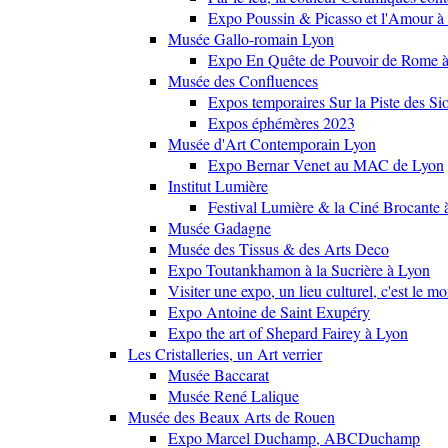
Expo Poussin & Picasso et l'Amour à
Musée Gallo-romain Lyon
Expo En Quête de Pouvoir de Rome
Musée des Confluences
Expos temporaires Sur la Piste des Si
Expos éphémères 2023
Musée d'Art Contemporain Lyon
Expo Bernar Venet au MAC de Lyon
Institut Lumière
Festival Lumière & la Ciné Brocante 
Musée Gadagne
Musée des Tissus & des Arts Deco
Expo Toutankhamon à la Sucrière à Lyon
Visiter une expo, un lieu culturel, c'est le m
Expo Antoine de Saint Exupéry
Expo the art of Shepard Fairey à Lyon
Les Cristalleries, un Art verrier
Musée Baccarat
Musée René Lalique
Musée des Beaux Arts de Rouen
Expo Marcel Duchamp, ABCDuchamp