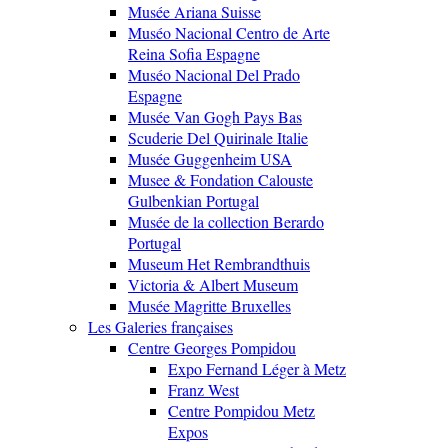
Musée Ariana Suisse
Muséo Nacional Centro de Arte
Reina Sofia Espagne
Muséo Nacional Del Prado
Espagne
Musée Van Gogh Pays Bas
Scuderie Del Quirinale Italie
Musée Guggenheim USA
Musee & Fondation Calouste
Gulbenkian Portugal
Musée de la collection Berardo
Portugal
Museum Het Rembrandthuis
Victoria & Albert Museum
Musée Magritte Bruxelles
Les Galeries françaises
Centre Georges Pompidou
Expo Fernand Léger à Metz
Franz West
Centre Pompidou Metz
Expos