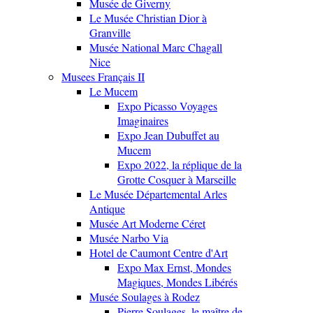
Musée de Giverny
Le Musée Christian Dior à
Granville
Musée National Marc Chagall
Nice
Musees Français II
Le Mucem
Expo Picasso Voyages
Imaginaires
Expo Jean Dubuffet au
Mucem
Expo 2022, la réplique de la
Grotte Cosquer à Marseille
Le Musée Départemental Arles
Antique
Musée Art Moderne Céret
Musée Narbo Via
Hotel de Caumont Centre d'Art
Expo Max Ernst, Mondes
Magiques, Mondes Libérés
Musée Soulages à Rodez
Pierre Soulages, le maître de