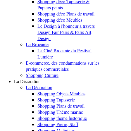
Shopping déco Tapisserie &
Papiers peints
Shopping déco Plans de travail
Shopping déco Meubles
Le Design à l'honneur à travers
Design Fair Paris & Paris Art
Design
La Brocante
La Ciné Brocante du Festival
Lumière
E-commerce, des condamnations sur les
pratiques commerciales
Shopping Culture
La Décoration
La Décoration
Shopping Objets Meubles
Shopping Tapisserie
Shopping Plans de travail
Shopping Thème marine
Shopping thème historique
Shopping Pierre, Staff
Shopping Matériaux