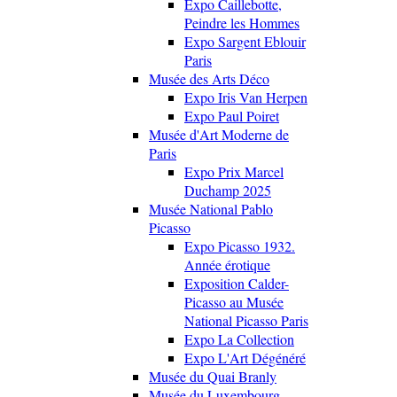
Expo Caillebotte,
Peindre les Hommes
Expo Sargent Eblouir
Paris
Musée des Arts Déco
Expo Iris Van Herpen
Expo Paul Poiret
Musée d'Art Moderne de
Paris
Expo Prix Marcel
Duchamp 2025
Musée National Pablo
Picasso
Expo Picasso 1932.
Année érotique
Exposition Calder-
Picasso au Musée
National Picasso Paris
Expo La Collection
Expo L'Art Dégénéré
Musée du Quai Branly
Musée du Luxembourg