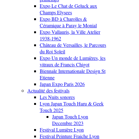
Expo Le Chat de Geluck aux
Champs Elysees
Expo BD à Charolles &
Céramique à Paray le Monial
Expo Vallauris, la Ville Atelier
1938-1962
Château de Versailles, le Parcours
du Roi Soleil
Expo Un monde de Lumières, les
vitraux de Francis Chigot
Biennale Internationale Design St
Etienne
Japan Expo Paris 2026
Actualité des festivals
Les Nuits sonores
Lyon Japan Touch Haru & Geek
Touch 2025
Japan Touch Lyon
Decembre 2023
Festival Lumière Lyon
Festival Peinture Fraiche Lyon