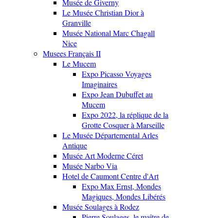
Musée de Giverny
Le Musée Christian Dior à
Granville
Musée National Marc Chagall
Nice
Musees Français II
Le Mucem
Expo Picasso Voyages
Imaginaires
Expo Jean Dubuffet au
Mucem
Expo 2022, la réplique de la
Grotte Cosquer à Marseille
Le Musée Départemental Arles
Antique
Musée Art Moderne Céret
Musée Narbo Via
Hotel de Caumont Centre d'Art
Expo Max Ernst, Mondes
Magiques, Mondes Libérés
Musée Soulages à Rodez
Pierre Soulages, le maître de