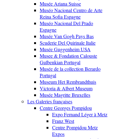
Musée Ariana Suisse
Muséo Nacional Centro de Arte
Reina Sofia Espagne
Muséo Nacional Del Prado
Espagne
Musée Van Gogh Pays Bas
Scuderie Del Quirinale Italie
Musée Guggenheim USA
Musee & Fondation Calouste
Gulbenkian Portugal
Musée de la collection Berardo
Portugal
Museum Het Rembrandthuis
Victoria & Albert Museum
Musée Magritte Bruxelles
Les Galeries françaises
Centre Georges Pompidou
Expo Fernand Léger à Metz
Franz West
Centre Pompidou Metz
Expos