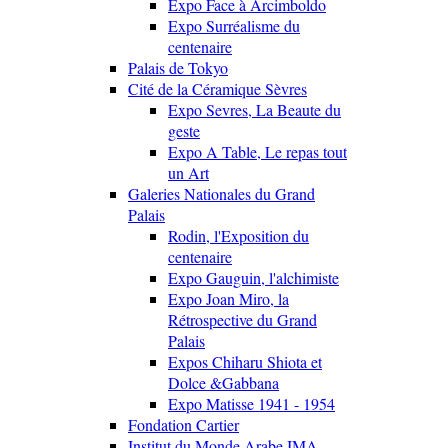
Expo Face à Arcimboldo
Expo Surréalisme du
centenaire
Palais de Tokyo
Cité de la Céramique Sèvres
Expo Sevres, La Beaute du
geste
Expo A Table, Le repas tout
un Art
Galeries Nationales du Grand
Palais
Rodin, l'Exposition du
centenaire
Expo Gauguin, l'alchimiste
Expo Joan Miro, la
Rétrospective du Grand
Palais
Expos Chiharu Shiota et
Dolce &Gabbana
Expo Matisse 1941 - 1954
Fondation Cartier
Institut du Monde Arabe IMA