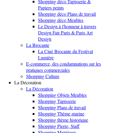
Shopping déco Tapisserie &
Papiers peints
Shopping déco Plans de travail
Shopping déco Meubles
Le Design à l'honneur à travers
Design Fair Paris & Paris Art
Design
La Brocante
La Ciné Brocante du Festival
Lumière
E-commerce, des condamnations sur les
pratiques commerciales
Shopping Culture
La Décoration
La Décoration
Shopping Objets Meubles
Shopping Tapisserie
Shopping Plans de travail
Shopping Thème marine
Shopping thème historique
Shopping Pierre, Staff
Shopping Matériaux