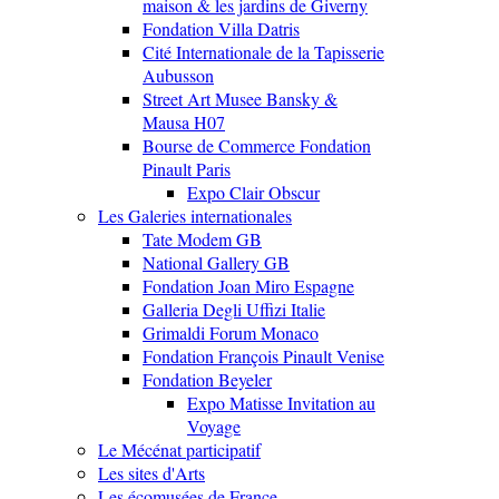
maison & les jardins de Giverny
Fondation Villa Datris
Cité Internationale de la Tapisserie
Aubusson
Street Art Musee Bansky &
Mausa H07
Bourse de Commerce Fondation
Pinault Paris
Expo Clair Obscur
Les Galeries internationales
Tate Modem GB
National Gallery GB
Fondation Joan Miro Espagne
Galleria Degli Uffizi Italie
Grimaldi Forum Monaco
Fondation François Pinault Venise
Fondation Beyeler
Expo Matisse Invitation au
Voyage
Le Mécénat participatif
Les sites d'Arts
Les écomusées de France