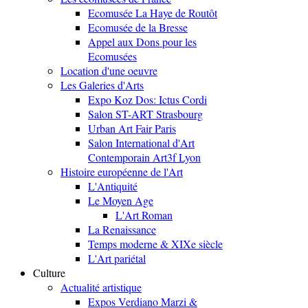
Ecomusée La Haye de Routôt
Ecomusée de la Bresse
Appel aux Dons pour les
Ecomusées
Location d'une oeuvre
Les Galeries d'Arts
Expo Koz Dos: Ictus Cordi
Salon ST-ART Strasbourg
Urban Art Fair Paris
Salon International d'Art
Contemporain Art3f Lyon
Histoire européenne de l'Art
L'Antiquité
Le Moyen Age
L'Art Roman
La Renaissance
Temps moderne & XIXe siècle
L'Art pariétal
Culture
Actualité artistique
Expos Verdiano Marzi &