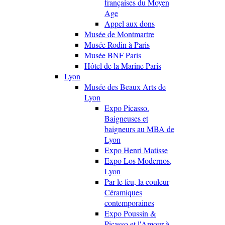
françaises du Moyen
Age
Appel aux dons
Musée de Montmartre
Musée Rodin à Paris
Musée BNF Paris
Hôtel de la Marine Paris
Lyon
Musée des Beaux Arts de
Lyon
Expo Picasso.
Baigneuses et
baigneurs au MBA de
Lyon
Expo Henri Matisse
Expo Los Modernos,
Lyon
Par le feu, la couleur
Céramiques
contemporaines
Expo Poussin &
Picasso et l'Amour à