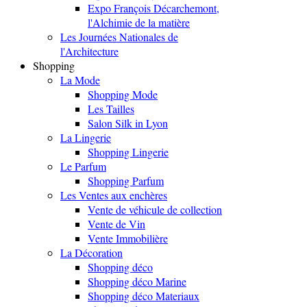
Expo François Décarchemont,
l'Alchimie de la matière
Les Journées Nationales de
l'Architecture
Shopping
La Mode
Shopping Mode
Les Tailles
Salon Silk in Lyon
La Lingerie
Shopping Lingerie
Le Parfum
Shopping Parfum
Les Ventes aux enchères
Vente de véhicule de collection
Vente de Vin
Vente Immobilière
La Décoration
Shopping déco
Shopping déco Marine
Shopping déco Materiaux