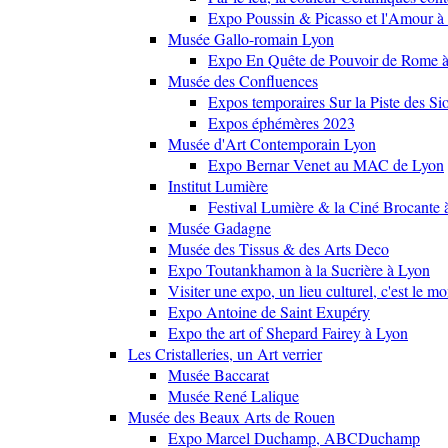
Expo Poussin & Picasso et l'Amour à
Musée Gallo-romain Lyon
Expo En Quête de Pouvoir de Rome
Musée des Confluences
Expos temporaires Sur la Piste des Si
Expos éphémères 2023
Musée d'Art Contemporain Lyon
Expo Bernar Venet au MAC de Lyon
Institut Lumière
Festival Lumière & la Ciné Brocante 
Musée Gadagne
Musée des Tissus & des Arts Deco
Expo Toutankhamon à la Sucrière à Lyon
Visiter une expo, un lieu culturel, c'est le m
Expo Antoine de Saint Exupéry
Expo the art of Shepard Fairey à Lyon
Les Cristalleries, un Art verrier
Musée Baccarat
Musée René Lalique
Musée des Beaux Arts de Rouen
Expo Marcel Duchamp, ABCDuchamp