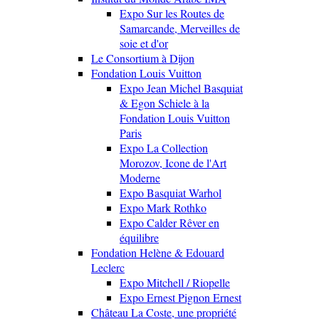
Expo Sur les Routes de
Samarcande, Merveilles de
soie et d'or
Le Consortium à Dijon
Fondation Louis Vuitton
Expo Jean Michel Basquiat
& Egon Schiele à la
Fondation Louis Vuitton
Paris
Expo La Collection
Morozov, Icone de l'Art
Moderne
Expo Basquiat Warhol
Expo Mark Rothko
Expo Calder Rêver en
équilibre
Fondation Helène & Edouard
Leclerc
Expo Mitchell / Riopelle
Expo Ernest Pignon Ernest
Château La Coste, une propriété