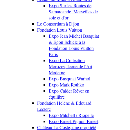
Expo Sur les Routes de
Samarcande, Merveilles de
soie et d'or
Le Consortium à Dijon
Fondation Louis Vuitton
Expo Jean Michel Basquiat
& Egon Schiele à la
Fondation Louis Vuitton
Paris
Expo La Collection
Morozov, Icone de l'Art
Moderne
Expo Basquiat Warhol
Expo Mark Rothko
Expo Calder Rêver en
équilibre
Fondation Helène & Edouard
Leclerc
Expo Mitchell / Riopelle
Expo Ernest Pignon Ernest
Château La Coste, une propriété