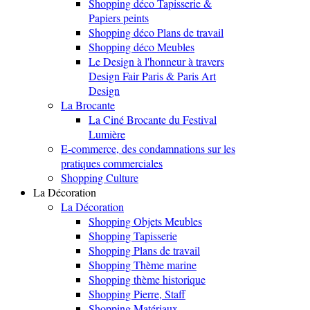
Shopping déco Tapisserie &
Papiers peints
Shopping déco Plans de travail
Shopping déco Meubles
Le Design à l'honneur à travers
Design Fair Paris & Paris Art
Design
La Brocante
La Ciné Brocante du Festival
Lumière
E-commerce, des condamnations sur les
pratiques commerciales
Shopping Culture
La Décoration
La Décoration
Shopping Objets Meubles
Shopping Tapisserie
Shopping Plans de travail
Shopping Thème marine
Shopping thème historique
Shopping Pierre, Staff
Shopping Matériaux