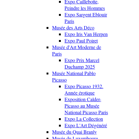
Expo Caillebotte,
Peindre les Hommes
Expo Sargent Eblouir
Paris
Musée des Arts Déco
Expo Iris Van Herpen
Expo Paul Poiret
Musée d'Art Moderne de
Paris
Expo Prix Marcel
Duchamp 2025
Musée National Pablo
Picasso
Expo Picasso 1932.
Année érotique
Exposition Calder-
Picasso au Musée
National Picasso Paris
Expo La Collection
Expo L'Art Dégénéré
Musée du Quai Branly
Musée du Luxembourg