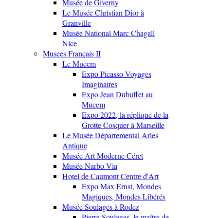
Musée de Giverny
Le Musée Christian Dior à
Granville
Musée National Marc Chagall
Nice
Musees Français II
Le Mucem
Expo Picasso Voyages
Imaginaires
Expo Jean Dubuffet au
Mucem
Expo 2022, la réplique de la
Grotte Cosquer à Marseille
Le Musée Départemental Arles
Antique
Musée Art Moderne Céret
Musée Narbo Via
Hotel de Caumont Centre d'Art
Expo Max Ernst, Mondes
Magiques, Mondes Libérés
Musée Soulages à Rodez
Pierre Soulages, le maître de