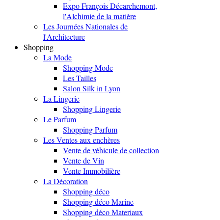
Expo François Décarchemont,
l'Alchimie de la matière
Les Journées Nationales de
l'Architecture
Shopping
La Mode
Shopping Mode
Les Tailles
Salon Silk in Lyon
La Lingerie
Shopping Lingerie
Le Parfum
Shopping Parfum
Les Ventes aux enchères
Vente de véhicule de collection
Vente de Vin
Vente Immobilière
La Décoration
Shopping déco
Shopping déco Marine
Shopping déco Materiaux