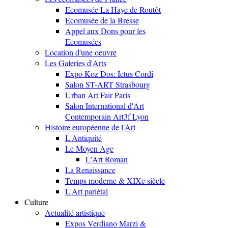
Ecomusée La Haye de Routôt
Ecomusée de la Bresse
Appel aux Dons pour les
Ecomusées
Location d'une oeuvre
Les Galeries d'Arts
Expo Koz Dos: Ictus Cordi
Salon ST-ART Strasbourg
Urban Art Fair Paris
Salon International d'Art
Contemporain Art3f Lyon
Histoire européenne de l'Art
L'Antiquité
Le Moyen Age
L'Art Roman
La Renaissance
Temps moderne & XIXe siècle
L'Art pariétal
Culture
Actualité artistique
Expos Verdiano Marzi &