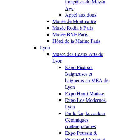
françaises du Moyen
Age
Appel aux dons
Musée de Montmartre
Musée Rodin à Paris
Musée BNF Paris
Hôtel de la Marine Paris
Lyon
Musée des Beaux Arts de
Lyon
Expo Picasso.
Baigneuses et
baigneurs au MBA de
Lyon
Expo Henri Matisse
Expo Los Modernos,
Lyon
Par le feu, la couleur
Céramiques
contemporaines
Expo Poussin &
Picasso et l'Amour à