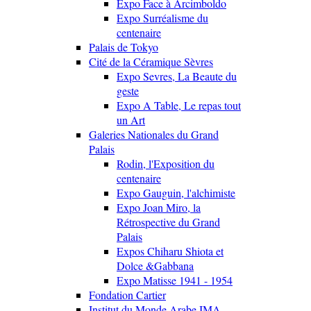
Expo Face à Arcimboldo
Expo Surréalisme du
centenaire
Palais de Tokyo
Cité de la Céramique Sèvres
Expo Sevres, La Beaute du
geste
Expo A Table, Le repas tout
un Art
Galeries Nationales du Grand
Palais
Rodin, l'Exposition du
centenaire
Expo Gauguin, l'alchimiste
Expo Joan Miro, la
Rétrospective du Grand
Palais
Expos Chiharu Shiota et
Dolce &Gabbana
Expo Matisse 1941 - 1954
Fondation Cartier
Institut du Monde Arabe IMA