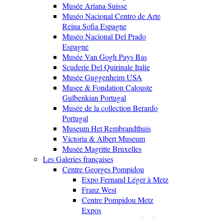
Musée Ariana Suisse
Muséo Nacional Centro de Arte
Reina Sofia Espagne
Muséo Nacional Del Prado
Espagne
Musée Van Gogh Pays Bas
Scuderie Del Quirinale Italie
Musée Guggenheim USA
Musee & Fondation Calouste
Gulbenkian Portugal
Musée de la collection Berardo
Portugal
Museum Het Rembrandthuis
Victoria & Albert Museum
Musée Magritte Bruxelles
Les Galeries françaises
Centre Georges Pompidou
Expo Fernand Léger à Metz
Franz West
Centre Pompidou Metz
Expos