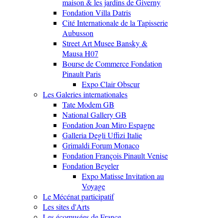
maison & les jardins de Giverny
Fondation Villa Datris
Cité Internationale de la Tapisserie
Aubusson
Street Art Musee Bansky &
Mausa H07
Bourse de Commerce Fondation
Pinault Paris
Expo Clair Obscur
Les Galeries internationales
Tate Modem GB
National Gallery GB
Fondation Joan Miro Espagne
Galleria Degli Uffizi Italie
Grimaldi Forum Monaco
Fondation François Pinault Venise
Fondation Beyeler
Expo Matisse Invitation au
Voyage
Le Mécénat participatif
Les sites d'Arts
Les écomusées de France