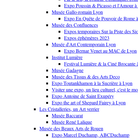
Expo Poussin & Picasso et l'Amour à
Musée Gallo-romain Lyon
Expo En Quête de Pouvoir de Rome
Musée des Confluences
Expos temporaires Sur la Piste des Si
Expos éphémères 2023
Musée d'Art Contemporain Lyon
Expo Bernar Venet au MAC de Lyon
Institut Lumière
Festival Lumière & la Ciné Brocante 
Musée Gadagne
Musée des Tissus & des Arts Deco
Expo Toutankhamon à la Sucrière à Lyon
Visiter une expo, un lieu culturel, c'est le m
Expo Antoine de Saint Exupéry
Expo the art of Shepard Fairey à Lyon
Les Cristalleries, un Art verrier
Musée Baccarat
Musée René Lalique
Musée des Beaux Arts de Rouen
Expo Marcel Duchamp, ABCDuchamp