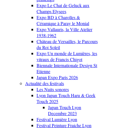
Expo Le Chat de Geluck aux
Champs Elysees
Expo BD à Charolles &
Céramique à Paray le Monial
Expo Vallauris, la Ville Atelier
1938-1962
Château de Versailles, le Parcours
du Roi Soleil
Expo Un monde de Lumières, les
vitraux de Francis Chigot
Biennale Internationale Design St
Etienne
Japan Expo Paris 2026
Actualité des festivals
Les Nuits sonores
Lyon Japan Touch Haru & Geek
Touch 2025
Japan Touch Lyon
Decembre 2023
Festival Lumière Lyon
Festival Peinture Fraiche Lyon