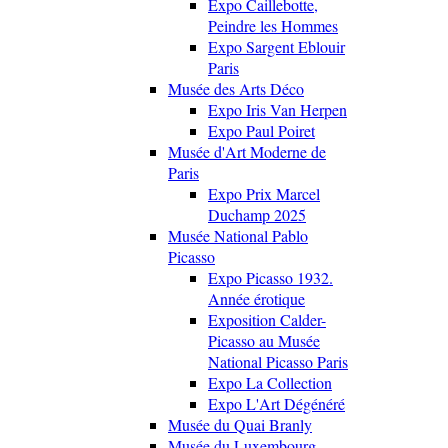
Expo Caillebotte,
Peindre les Hommes
Expo Sargent Eblouir
Paris
Musée des Arts Déco
Expo Iris Van Herpen
Expo Paul Poiret
Musée d'Art Moderne de
Paris
Expo Prix Marcel
Duchamp 2025
Musée National Pablo
Picasso
Expo Picasso 1932.
Année érotique
Exposition Calder-
Picasso au Musée
National Picasso Paris
Expo La Collection
Expo L'Art Dégénéré
Musée du Quai Branly
Musée du Luxembourg