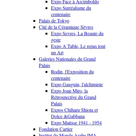
Expo Face à Arcimboldo
Expo Surréalisme du
centenaire
Palais de Tokyo
Cité de la Céramique Sèvres
Expo Sevres, La Beaute du
geste
Expo A Table, Le repas tout
un Art
Galeries Nationales du Grand
Palais
Rodin, l'Exposition du
centenaire
Expo Gauguin, l'alchimiste
Expo Joan Miro, la
Rétrospective du Grand
Palais
Expos Chiharu Shiota et
Dolce &Gabbana
Expo Matisse 1941 - 1954
Fondation Cartier
Institut du Monde Arabe IMA