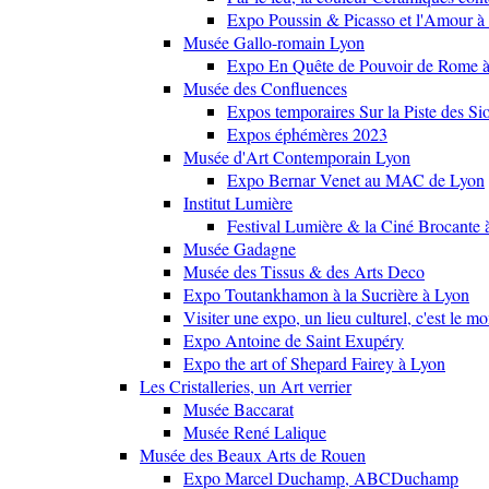
Expo Poussin & Picasso et l'Amour à
Musée Gallo-romain Lyon
Expo En Quête de Pouvoir de Rome
Musée des Confluences
Expos temporaires Sur la Piste des Si
Expos éphémères 2023
Musée d'Art Contemporain Lyon
Expo Bernar Venet au MAC de Lyon
Institut Lumière
Festival Lumière & la Ciné Brocante 
Musée Gadagne
Musée des Tissus & des Arts Deco
Expo Toutankhamon à la Sucrière à Lyon
Visiter une expo, un lieu culturel, c'est le m
Expo Antoine de Saint Exupéry
Expo the art of Shepard Fairey à Lyon
Les Cristalleries, un Art verrier
Musée Baccarat
Musée René Lalique
Musée des Beaux Arts de Rouen
Expo Marcel Duchamp, ABCDuchamp