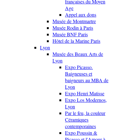
françaises du Moyen
Age
Appel aux dons
Musée de Montmartre
Musée Rodin à Paris
Musée BNF Paris
Hôtel de la Marine Paris
Lyon
Musée des Beaux Arts de
Lyon
Expo Picasso.
Baigneuses et
baigneurs au MBA de
Lyon
Expo Henri Matisse
Expo Los Modernos,
Lyon
Par le feu, la couleur
Céramiques
contemporaines
Expo Poussin &
Picasso et l'Amour à