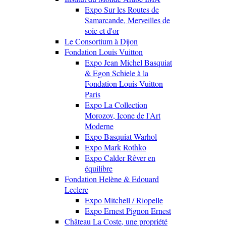
Expo Sur les Routes de
Samarcande, Merveilles de
soie et d'or
Le Consortium à Dijon
Fondation Louis Vuitton
Expo Jean Michel Basquiat
& Egon Schiele à la
Fondation Louis Vuitton
Paris
Expo La Collection
Morozov, Icone de l'Art
Moderne
Expo Basquiat Warhol
Expo Mark Rothko
Expo Calder Rêver en
équilibre
Fondation Helène & Edouard
Leclerc
Expo Mitchell / Riopelle
Expo Ernest Pignon Ernest
Château La Coste, une propriété