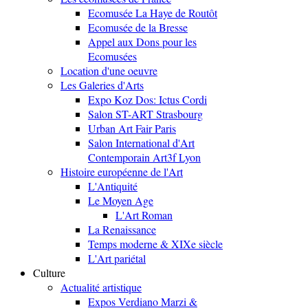
Ecomusée La Haye de Routôt
Ecomusée de la Bresse
Appel aux Dons pour les
Ecomusées
Location d'une oeuvre
Les Galeries d'Arts
Expo Koz Dos: Ictus Cordi
Salon ST-ART Strasbourg
Urban Art Fair Paris
Salon International d'Art
Contemporain Art3f Lyon
Histoire européenne de l'Art
L'Antiquité
Le Moyen Age
L'Art Roman
La Renaissance
Temps moderne & XIXe siècle
L'Art pariétal
Culture
Actualité artistique
Expos Verdiano Marzi &