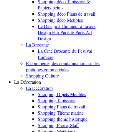
Shopping déco Tapisserie &
Papiers peints
Shopping déco Plans de travail
Shopping déco Meubles
Le Design à l'honneur à travers
Design Fair Paris & Paris Art
Design
La Brocante
La Ciné Brocante du Festival
Lumière
E-commerce, des condamnations sur les
pratiques commerciales
Shopping Culture
La Décoration
La Décoration
Shopping Objets Meubles
Shopping Tapisserie
Shopping Plans de travail
Shopping Thème marine
Shopping thème historique
Shopping Pierre, Staff
Shopping Matériaux