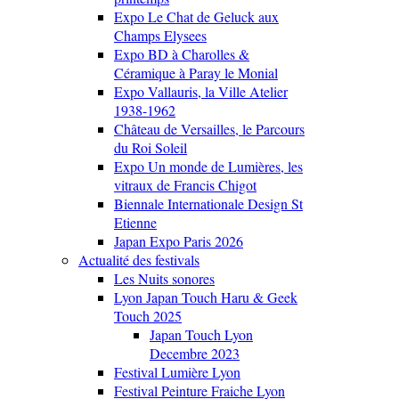
Expo Le Chat de Geluck aux
Champs Elysees
Expo BD à Charolles &
Céramique à Paray le Monial
Expo Vallauris, la Ville Atelier
1938-1962
Château de Versailles, le Parcours
du Roi Soleil
Expo Un monde de Lumières, les
vitraux de Francis Chigot
Biennale Internationale Design St
Etienne
Japan Expo Paris 2026
Actualité des festivals
Les Nuits sonores
Lyon Japan Touch Haru & Geek
Touch 2025
Japan Touch Lyon
Decembre 2023
Festival Lumière Lyon
Festival Peinture Fraiche Lyon