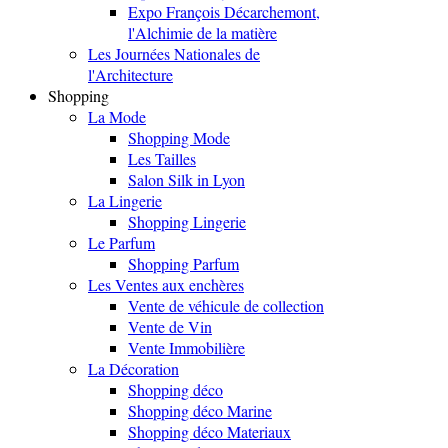
Expo François Décarchemont,
l'Alchimie de la matière
Les Journées Nationales de
l'Architecture
Shopping
La Mode
Shopping Mode
Les Tailles
Salon Silk in Lyon
La Lingerie
Shopping Lingerie
Le Parfum
Shopping Parfum
Les Ventes aux enchères
Vente de véhicule de collection
Vente de Vin
Vente Immobilière
La Décoration
Shopping déco
Shopping déco Marine
Shopping déco Materiaux