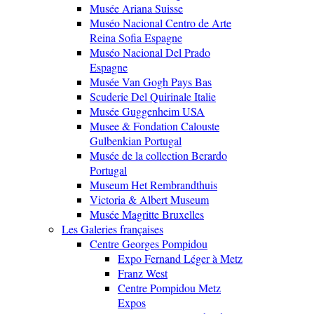
Musée Ariana Suisse
Muséo Nacional Centro de Arte
Reina Sofia Espagne
Muséo Nacional Del Prado
Espagne
Musée Van Gogh Pays Bas
Scuderie Del Quirinale Italie
Musée Guggenheim USA
Musee & Fondation Calouste
Gulbenkian Portugal
Musée de la collection Berardo
Portugal
Museum Het Rembrandthuis
Victoria & Albert Museum
Musée Magritte Bruxelles
Les Galeries françaises
Centre Georges Pompidou
Expo Fernand Léger à Metz
Franz West
Centre Pompidou Metz
Expos