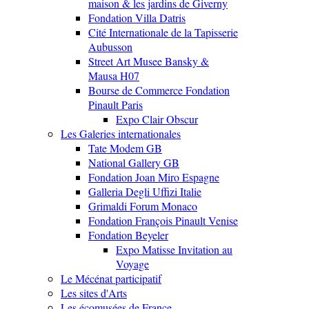
maison & les jardins de Giverny
Fondation Villa Datris
Cité Internationale de la Tapisserie
Aubusson
Street Art Musee Bansky &
Mausa H07
Bourse de Commerce Fondation
Pinault Paris
Expo Clair Obscur
Les Galeries internationales
Tate Modem GB
National Gallery GB
Fondation Joan Miro Espagne
Galleria Degli Uffizi Italie
Grimaldi Forum Monaco
Fondation François Pinault Venise
Fondation Beyeler
Expo Matisse Invitation au
Voyage
Le Mécénat participatif
Les sites d'Arts
Les écomusées de France