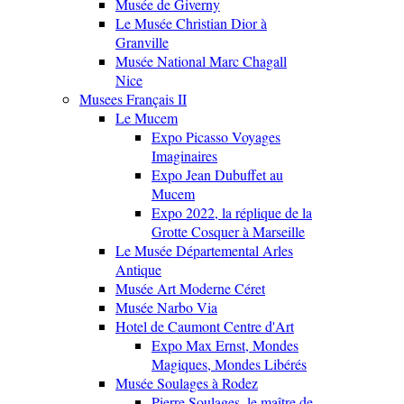
Musée de Giverny
Le Musée Christian Dior à
Granville
Musée National Marc Chagall
Nice
Musees Français II
Le Mucem
Expo Picasso Voyages
Imaginaires
Expo Jean Dubuffet au
Mucem
Expo 2022, la réplique de la
Grotte Cosquer à Marseille
Le Musée Départemental Arles
Antique
Musée Art Moderne Céret
Musée Narbo Via
Hotel de Caumont Centre d'Art
Expo Max Ernst, Mondes
Magiques, Mondes Libérés
Musée Soulages à Rodez
Pierre Soulages, le maître de