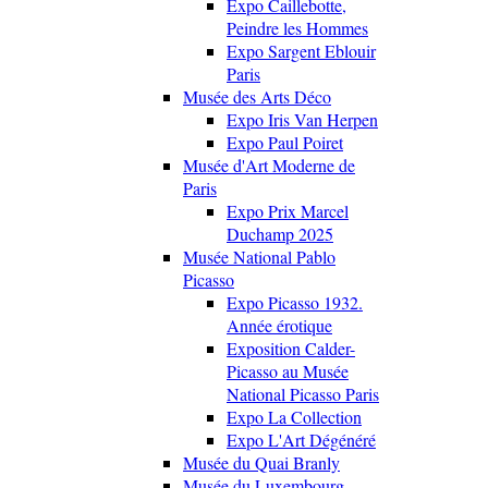
Expo Caillebotte,
Peindre les Hommes
Expo Sargent Eblouir
Paris
Musée des Arts Déco
Expo Iris Van Herpen
Expo Paul Poiret
Musée d'Art Moderne de
Paris
Expo Prix Marcel
Duchamp 2025
Musée National Pablo
Picasso
Expo Picasso 1932.
Année érotique
Exposition Calder-
Picasso au Musée
National Picasso Paris
Expo La Collection
Expo L'Art Dégénéré
Musée du Quai Branly
Musée du Luxembourg