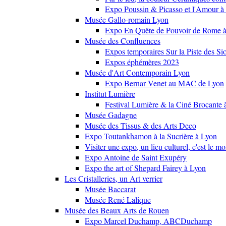
Expo Poussin & Picasso et l'Amour à
Musée Gallo-romain Lyon
Expo En Quête de Pouvoir de Rome
Musée des Confluences
Expos temporaires Sur la Piste des Si
Expos éphémères 2023
Musée d'Art Contemporain Lyon
Expo Bernar Venet au MAC de Lyon
Institut Lumière
Festival Lumière & la Ciné Brocante 
Musée Gadagne
Musée des Tissus & des Arts Deco
Expo Toutankhamon à la Sucrière à Lyon
Visiter une expo, un lieu culturel, c'est le m
Expo Antoine de Saint Exupéry
Expo the art of Shepard Fairey à Lyon
Les Cristalleries, un Art verrier
Musée Baccarat
Musée René Lalique
Musée des Beaux Arts de Rouen
Expo Marcel Duchamp, ABCDuchamp