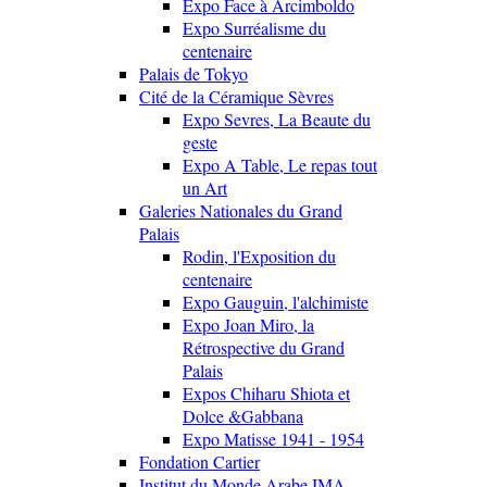
Expo Face à Arcimboldo
Expo Surréalisme du
centenaire
Palais de Tokyo
Cité de la Céramique Sèvres
Expo Sevres, La Beaute du
geste
Expo A Table, Le repas tout
un Art
Galeries Nationales du Grand
Palais
Rodin, l'Exposition du
centenaire
Expo Gauguin, l'alchimiste
Expo Joan Miro, la
Rétrospective du Grand
Palais
Expos Chiharu Shiota et
Dolce &Gabbana
Expo Matisse 1941 - 1954
Fondation Cartier
Institut du Monde Arabe IMA