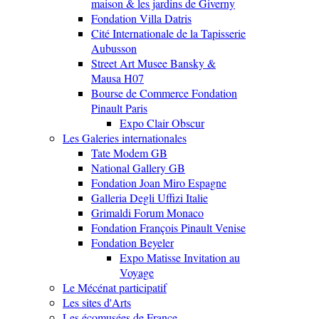
maison & les jardins de Giverny
Fondation Villa Datris
Cité Internationale de la Tapisserie
Aubusson
Street Art Musee Bansky &
Mausa H07
Bourse de Commerce Fondation
Pinault Paris
Expo Clair Obscur
Les Galeries internationales
Tate Modem GB
National Gallery GB
Fondation Joan Miro Espagne
Galleria Degli Uffizi Italie
Grimaldi Forum Monaco
Fondation François Pinault Venise
Fondation Beyeler
Expo Matisse Invitation au
Voyage
Le Mécénat participatif
Les sites d'Arts
Les écomusées de France