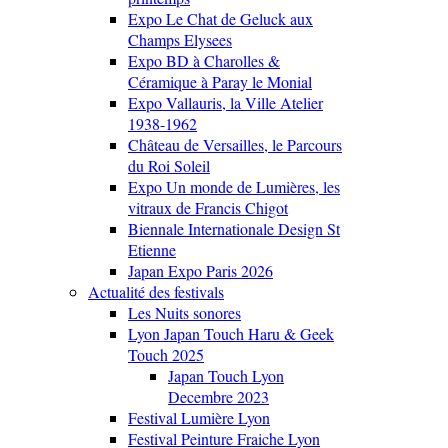
Expo Le Chat de Geluck aux
Champs Elysees
Expo BD à Charolles &
Céramique à Paray le Monial
Expo Vallauris, la Ville Atelier
1938-1962
Château de Versailles, le Parcours
du Roi Soleil
Expo Un monde de Lumières, les
vitraux de Francis Chigot
Biennale Internationale Design St
Etienne
Japan Expo Paris 2026
Actualité des festivals
Les Nuits sonores
Lyon Japan Touch Haru & Geek
Touch 2025
Japan Touch Lyon
Decembre 2023
Festival Lumière Lyon
Festival Peinture Fraiche Lyon