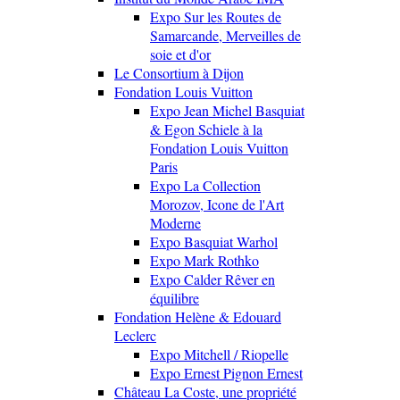
Expo Sur les Routes de
Samarcande, Merveilles de
soie et d'or
Le Consortium à Dijon
Fondation Louis Vuitton
Expo Jean Michel Basquiat
& Egon Schiele à la
Fondation Louis Vuitton
Paris
Expo La Collection
Morozov, Icone de l'Art
Moderne
Expo Basquiat Warhol
Expo Mark Rothko
Expo Calder Rêver en
équilibre
Fondation Helène & Edouard
Leclerc
Expo Mitchell / Riopelle
Expo Ernest Pignon Ernest
Château La Coste, une propriété