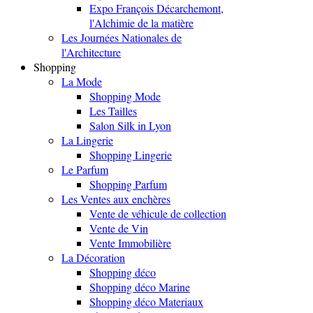
Expo François Décarchemont,
l'Alchimie de la matière
Les Journées Nationales de
l'Architecture
Shopping
La Mode
Shopping Mode
Les Tailles
Salon Silk in Lyon
La Lingerie
Shopping Lingerie
Le Parfum
Shopping Parfum
Les Ventes aux enchères
Vente de véhicule de collection
Vente de Vin
Vente Immobilière
La Décoration
Shopping déco
Shopping déco Marine
Shopping déco Materiaux