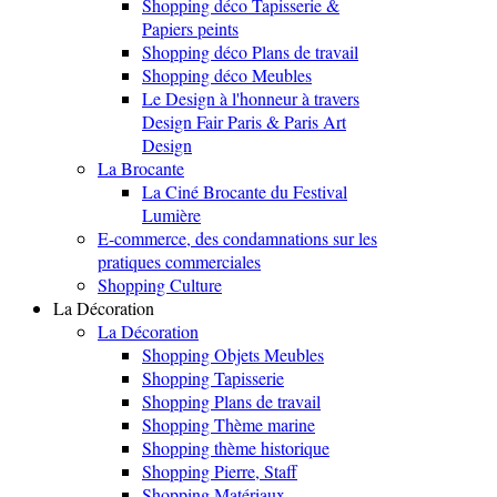
Shopping déco Tapisserie &
Papiers peints
Shopping déco Plans de travail
Shopping déco Meubles
Le Design à l'honneur à travers
Design Fair Paris & Paris Art
Design
La Brocante
La Ciné Brocante du Festival
Lumière
E-commerce, des condamnations sur les
pratiques commerciales
Shopping Culture
La Décoration
La Décoration
Shopping Objets Meubles
Shopping Tapisserie
Shopping Plans de travail
Shopping Thème marine
Shopping thème historique
Shopping Pierre, Staff
Shopping Matériaux