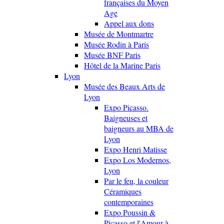
françaises du Moyen
Age
Appel aux dons
Musée de Montmartre
Musée Rodin à Paris
Musée BNF Paris
Hôtel de la Marine Paris
Lyon
Musée des Beaux Arts de
Lyon
Expo Picasso.
Baigneuses et
baigneurs au MBA de
Lyon
Expo Henri Matisse
Expo Los Modernos,
Lyon
Par le feu, la couleur
Céramiques
contemporaines
Expo Poussin &
Picasso et l'Amour à