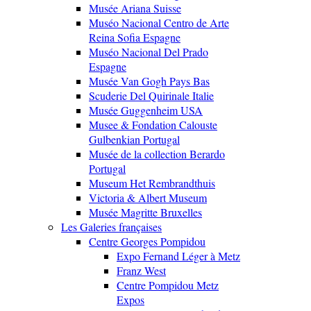
Musée Ariana Suisse
Muséo Nacional Centro de Arte
Reina Sofia Espagne
Muséo Nacional Del Prado
Espagne
Musée Van Gogh Pays Bas
Scuderie Del Quirinale Italie
Musée Guggenheim USA
Musee & Fondation Calouste
Gulbenkian Portugal
Musée de la collection Berardo
Portugal
Museum Het Rembrandthuis
Victoria & Albert Museum
Musée Magritte Bruxelles
Les Galeries françaises
Centre Georges Pompidou
Expo Fernand Léger à Metz
Franz West
Centre Pompidou Metz
Expos