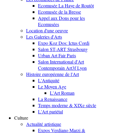
Ecomusée La Haye de Routôt
Ecomusée de la Bresse
Appel aux Dons pour les
Ecomusées
Location d'une oeuvre
Les Galeries d'Arts
Expo Koz Dos: Ictus Cordi
Salon ST-ART Strasbourg
Urban Art Fair Paris
Salon International d'Art
Contemporain Art3f Lyon
Histoire européenne de l'Art
L'Antiquité
Le Moyen Age
L'Art Roman
La Renaissance
Temps moderne & XIXe siècle
L'Art pariétal
Culture
Actualité artistique
Expos Verdiano Marzi &