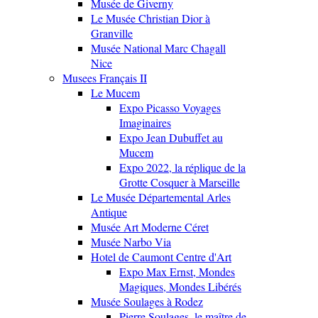
Musée de Giverny
Le Musée Christian Dior à
Granville
Musée National Marc Chagall
Nice
Musees Français II
Le Mucem
Expo Picasso Voyages
Imaginaires
Expo Jean Dubuffet au
Mucem
Expo 2022, la réplique de la
Grotte Cosquer à Marseille
Le Musée Départemental Arles
Antique
Musée Art Moderne Céret
Musée Narbo Via
Hotel de Caumont Centre d'Art
Expo Max Ernst, Mondes
Magiques, Mondes Libérés
Musée Soulages à Rodez
Pierre Soulages, le maître de